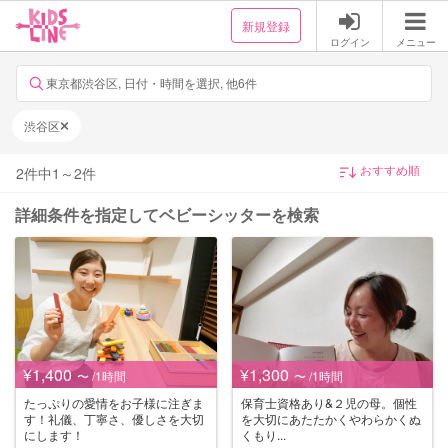
新規登録
ログイン
メニュー
東京都渋谷区, 日付・時間を選択, 他6件
渋谷区
2
件中
1
～
2
件
詳細条件を指定してベビーシッターを検索
¥1,400
¥1,300
〜 /1時間
〜 /1時間
たっぷりの愛情をお子様に注ぎま
保育士資格あり&２児の母。個性
す！礼儀、丁寧さ、優しさを大切
を大切にあたたかくやわらかくぬ
にします！
くもり...