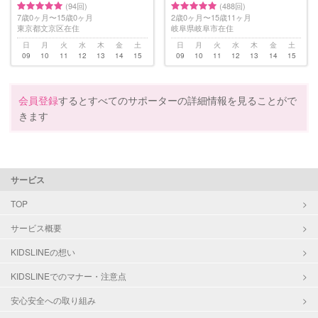
(94回)
(488回)
7歳0ヶ月〜15歳0ヶ月
2歳0ヶ月〜15歳11ヶ月
東京都文京区在住
岐阜県岐阜市在住
日
月
火
水
木
金
土
日
月
火
水
木
金
土
09
10
11
12
13
14
15
09
10
11
12
13
14
15
会員登録
するとすべてのサポーターの詳細情報を見ることがで
きます
サービス
TOP
サービス概要
KIDSLINEの想い
KIDSLINEでのマナー・注意点
安心安全への取り組み