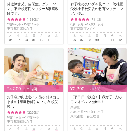
発達障害児、自閉症、グレーゾー
お子様の良い所を見つけ、幼稚園
ン、不登校専門シッター&家庭教
受験小学校受験の教育シッティン
師です。
グが得...
(1330回)
(731回)
2歳0ヶ月〜15歳11ヶ月
0歳5ヶ月〜12歳11ヶ月
東京都目黒区在住
東京都新宿区在住
木
金
土
日
月
火
水
木
金
土
日
月
火
水
06
07
08
09
10
11
12
06
07
08
09
10
11
12
¥4,200
¥2,200
〜 /1時間
〜 /1時間
お子様の向上心・才能を引き出し
【平日日中歓迎！】我が子2人の
ます⭐︎【家庭教師】幼・小学校受
ワンオペママ歴9年！
験/...
未評価
2歳0ヶ月〜15歳11ヶ月
(2225回)
東京都世田谷区在住
0歳10ヶ月〜12歳0ヶ月
東京都新宿区在住
木
金
土
日
月
火
水
木
金
土
日
月
火
水