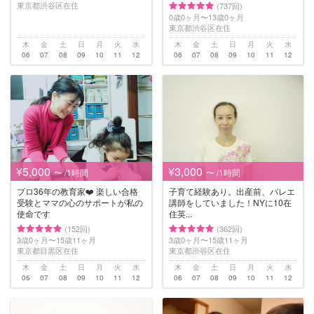
東京都渋谷区在住
(737回)
0歳0ヶ月〜13歳0ヶ月
東京都渋谷区在住
木
金
土
日
月
火
水
木
金
土
日
月
火
水
06
07
08
09
10
11
12
06
07
08
09
10
11
12
¥5,000
¥3,000
〜 /1時間
〜 /1時間
プロ36年の教育家❤️ 楽しい合格
子育て経験あり。出産前、バレエ
受験とママの心のサポートが私の
講師をしていました！NYに10在
使命です
住英...
(152回)
(362回)
3歳0ヶ月〜15歳11ヶ月
3歳0ヶ月〜15歳11ヶ月
東京都目黒区在住
東京都渋谷区在住
木
金
土
日
月
火
水
木
金
土
日
月
火
水
06
07
08
09
10
11
12
06
07
08
09
10
11
12