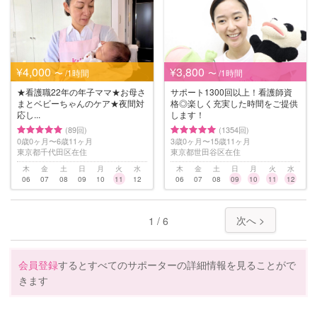
¥4,000
¥3,800
〜 /1時間
〜 /1時間
★看護職22年の年子ママ★お母さ
サポート1300回以上！看護師資
まとベビーちゃんのケア★夜間対
格◎楽しく充実した時間をご提供
応し...
します！
(89回)
(1354回)
0歳0ヶ月〜6歳11ヶ月
3歳0ヶ月〜15歳11ヶ月
東京都千代田区在住
東京都世田谷区在住
木
金
土
日
月
火
水
木
金
土
日
月
火
水
06
07
08
09
10
11
12
06
07
08
09
10
11
12
次へ >
1 / 6
会員登録
するとすべてのサポーターの詳細情報を見ることがで
きます