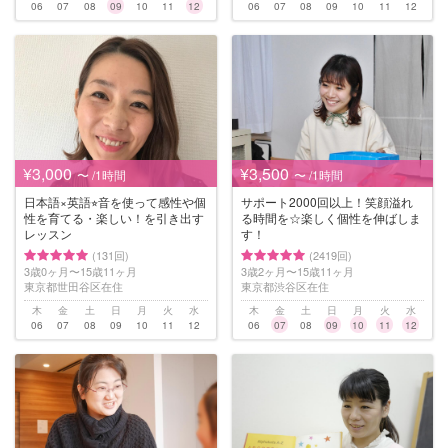
06
07
08
09
10
11
12
06
07
08
09
10
11
12
¥3,000
¥3,500
〜 /1時間
〜 /1時間
日本語×英語⭐︎音を使って感性や個
サポート2000回以上！笑顔溢れ
性を育てる・楽しい！を引き出す
る時間を☆楽しく個性を伸ばしま
レッスン
す！
(131回)
(2419回)
3歳0ヶ月〜15歳11ヶ月
3歳2ヶ月〜15歳11ヶ月
東京都世田谷区在住
東京都渋谷区在住
木
金
土
日
月
火
水
木
金
土
日
月
火
水
06
07
08
09
10
11
12
06
07
08
09
10
11
12