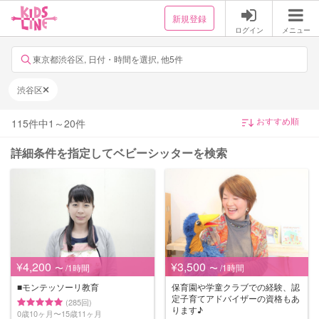
新規登録
ログイン
メニュー
東京都渋谷区, 日付・時間を選択, 他5件
渋谷区
115
件中
1
～
20
件
詳細条件を指定してベビーシッターを検索
¥4,200
¥3,500
〜 /1時間
〜 /1時間
■モンテッソーリ教育
保育園や学童クラブでの経験、認
定子育てアドバイザーの資格もあ
(285回)
ります♪
0歳10ヶ月〜15歳11ヶ月