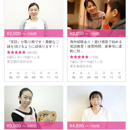
¥3,000
¥2,000
〜 /1時間
〜 /1時間
『笑顔』が取り柄です！素敵なご
海外経験あり！遊び感覚で始める
縁を頂けるように頑張ります！！
英語教育！保育時間、家事等に柔
軟に対...
(481回)
4歳0ヶ月〜15歳11ヶ月
(11回)
東京都渋谷区在住
7歳0ヶ月〜15歳11ヶ月
東京都港区在住
木
金
土
日
月
火
水
木
金
土
日
月
火
水
06
07
08
09
10
11
12
06
07
08
09
10
11
12
¥3,000
¥4,800
〜 /1時間
〜 /1時間