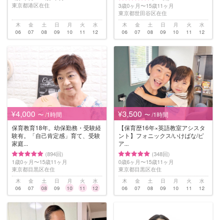
東京都港区在住
3歳0ヶ月〜15歳11ヶ月
東京都世田谷区在住
木
金
土
日
月
火
水
木
金
土
日
月
火
水
06
07
08
09
10
11
12
06
07
08
09
10
11
12
¥4,000
¥3,500
〜 /1時間
〜 /1時間
保育教育18年。幼保勤務・受験経
【保育歴16年×英語教室アシスタ
験有。「自己肯定感」育て、受験
ント】フォニックス/いけばな/ピ
家庭...
ア...
(894回)
(348回)
1歳0ヶ月〜15歳11ヶ月
0歳6ヶ月〜15歳11ヶ月
東京都目黒区在住
東京都目黒区在住
木
金
土
日
月
火
水
木
金
土
日
月
火
水
06
07
08
09
10
11
12
06
07
08
09
10
11
12