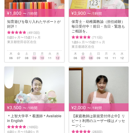
¥1,800
¥3,900
〜 /1時間
〜 /1時間
知育遊びを取り入れたサポートが
保育士・幼稚園教諭（担任経験）
好評！
毎日受付中！前日・当日・緊急も
ご相談を。
(4913回)
0歳0ヶ月〜15歳11ヶ月
(711回)
東京都世田谷区在住
1歳6ヶ月〜15歳11ヶ月
東京都港区在住
木
金
土
日
月
火
水
木
金
土
日
月
火
水
06
07
08
09
10
11
12
06
07
08
09
10
11
12
¥3,500
¥2,000
〜 /1時間
〜 /1時間
＊上智大学卒＊看護師＊Available
【家庭教師は新規受付停止中】リ
in English
ピート利用のユーザー様はメッセ
ージく...
(169回)
4歳0ヶ月〜15歳0ヶ月
(283回)