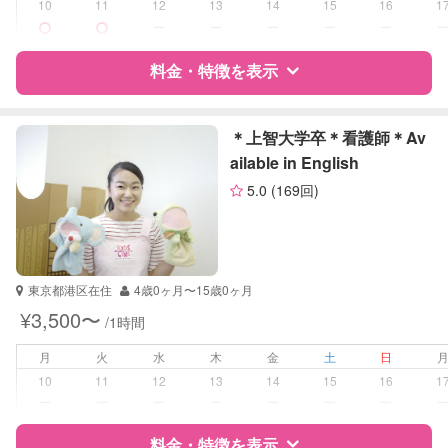
対応科目
なし
10
11
12
13
14
15
16
1
ー
ー
ー
ー
ー
料金・特徴を表示
特徴
料金
レビュー
＊上智大学卒＊看護師＊Av
ailable in English
5.0
(169回)
サポートの特徴
資格
企業型割引対象(旧内閣府補助対象)
自治体届出済ベビーシッター
保育士
東京都港区在住
4歳0ヶ月〜15歳0ヶ月
幼稚園教諭
¥3,500〜
/1時間
受験対策
なし
月
火
水
木
金
土
日
10
11
12
13
14
15
16
1
学校/塾の補習・宿題
小学生
ー
ー
ー
ー
ー
ー
ー
対応科目
料金・特徴を表示
国語