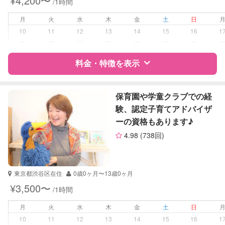
¥4,200〜
/1時間
月
火
水
木
金
土
日
10
11
12
13
14
15
16
1
ー
ー
ー
ー
ー
ー
ー
料金・特徴を表示
特徴
料金
レビュー
保育園や学童クラブでの経
験、認定子育てアドバイザ
ーの資格もあります♪
サポートの特徴
4.98
(738回)
資格
自治体届出済ベビーシッター
幼稚園教諭
東京都渋谷区在住
0歳0ヶ月〜13歳0ヶ月
受験対策
小学校受験
¥3,500〜
/1時間
学校/塾の補習・宿題
小学生
月
火
水
木
金
土
日
10
11
12
13
14
15
16
1