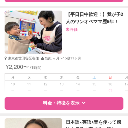
特徴
料金
レビュー
【平日日中歓迎！】我が子2
人のワンオペママ歴9年！
未評価
サポートの特徴
資格
企業型割引対象(旧内閣府補助対象)
自治体届出済ベビーシッター
東京都世田谷区在住
2歳0ヶ月〜15歳11ヶ月
受験対策
小学校受験
¥2,200〜
/1時間
中学受験
高校受験
月
火
水
木
金
土
日
大学受験
10
11
12
13
14
15
16
1
ー
ー
ー
ー
ー
ー
学校/塾の補習・宿題
小学生
中学生
料金・特徴を表示
高校生
特徴
料金
レビュー
対応科目
国語
日本語×英語⭐︎音を使って感
算数