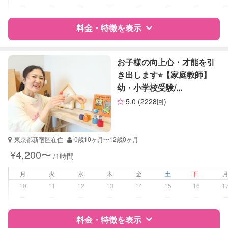
対応科目
国語
ー
ー
ー
ー
ー
ー
ー
算数
料金・特徴を表示
理科
社会
英語
特徴
料金
レビュー
英会話
お子様の向上心・才能を引
英検
き出します⭐︎【家庭教師】
幼・小学校受験/...
サポートの特徴
5.0
(2228回)
資格
企業型割引対象(旧内閣府補助対象)
自治体届出済ベビーシッター
保育士
東京都新宿区在住
0歳10ヶ月〜12歳0ヶ月
幼稚園教諭
¥4,200〜
/1時間
受験対策
小学校受験
月
火
水
木
金
土
日
10
11
12
13
14
15
16
1
学校/塾の補習・宿題
なし
ー
ー
ー
ー
ー
ー
ー
対応科目
なし
料金・特徴を表示