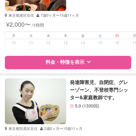
受験対策
小学校受験
東京都港区在住
7歳0ヶ月〜15歳11ヶ月
中学受験
¥2,000〜
/1時間
学校/塾の補習・宿題
小学生
月
火
水
木
金
土
日
中学生
10
11
12
13
14
15
16
1
高校生
ー
ー
ー
ー
ー
ー
ー
対応科目
料金・特徴を表示
国語
算数
理科
特徴
料金
レビュー
社会
発達障害児、自閉症、グレ
英語
ーゾーン、不登校専門シッ
英会話
ター&家庭教師です。
サポートの特徴
TOEIC
5.0
(1330回)
英検
資格
なし
受験対策
小学校受験
東京都目黒区在住
2歳0ヶ月〜15歳11ヶ月
中学受験