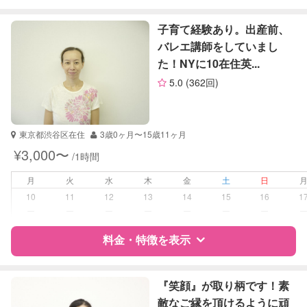
英検
特徴
料金
レビュー
子育て経験あり。出産前、
バレエ講師をしていまし
た！NYに10在住英...
サポートの特徴
5.0
(362回)
資格
自治体届出済ベビーシッター
保育士
東京都渋谷区在住
3歳0ヶ月〜15歳11ヶ月
受験対策
小学校受験
¥3,000〜
/1時間
中学受験
月
火
水
木
金
土
日
学校/塾の補習・宿題
小学生
10
11
12
13
14
15
16
1
ー
ー
ー
ー
ー
ー
ー
対応科目
国語
料金・特徴を表示
算数
特徴
料金
レビュー
『笑顔』が取り柄です！素
敵なご縁を頂けるように頑