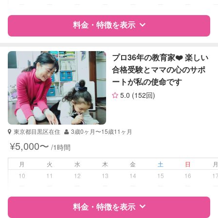
対応科目
なし
ー
ー
ー
ー
ー
ー
ー
料金・特徴を表示
特徴
料金
レビュー
プロ36年の教育家❤️ 楽しい
合格受験とママの心のサポ
ートが私の使命です
サポートの特徴
5.0
(152回)
資格
企業型割引対象(旧内閣府補助対象)
自治体届出済ベビーシッター
東京都目黒区在住
3歳0ヶ月〜15歳11ヶ月
受験対策
なし
¥5,000〜
/1時間
学校/塾の補習・宿題
小学生
月
火
水
木
金
土
日
中学生
10
11
12
13
14
15
16
1
ー
ー
ー
ー
ー
ー
ー
対応科目
英語
料金・特徴を表示
英会話
TOEIC