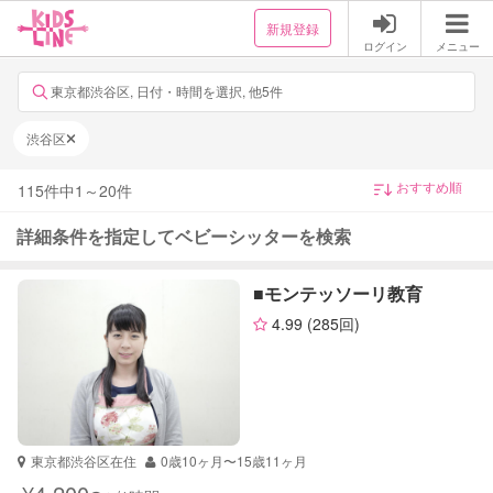
新規登録
ログイン
メニュー
東京都渋谷区, 日付・時間を選択, 他5件
渋谷区
115
件中
1
～
20
件
詳細条件を指定してベビーシッターを検索
■モンテッソーリ教育
4.99
(285回)
東京都渋谷区在住
0歳10ヶ月〜15歳11ヶ月