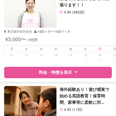
張ります！！
サポートの特徴
4.96
(482回)
資格
なし
受験対策
小学校受験
東京都渋谷区在住
4歳0ヶ月〜15歳11ヶ月
¥3,000〜
/1時間
学校/塾の補習・宿題
なし
月
火
水
木
金
土
日
対応科目
なし
10
11
12
13
14
15
16
1
ー
ー
ー
ー
ー
料金・特徴を表示
特徴
料金
レビュー
海外経験あり！遊び感覚で
始める英語教育！保育時
間、家事等に柔軟に対...
サポートの特徴
4.92
(11回)
資格
なし