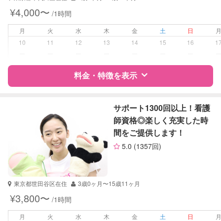
幼稚園教諭
¥4,000〜
/1時間
受験対策
なし
月
火
水
木
金
土
日
10
11
12
13
14
15
16
1
学校/塾の補習・宿題
小学生
ー
ー
ー
ー
ー
ー
ー
対応科目
英語
料金・特徴を表示
英会話
特徴
料金
レビュー
サポート1300回以上！看護
師資格◎楽しく充実した時
間をご提供します！
サポートの特徴
5.0
(1357回)
資格
企業型割引対象(旧内閣府補助対象)
自治体届出済ベビーシッター
看護師
東京都世田谷区在住
3歳0ヶ月〜15歳11ヶ月
助産師
¥3,800〜
/1時間
保健師
月
火
水
木
金
土
日