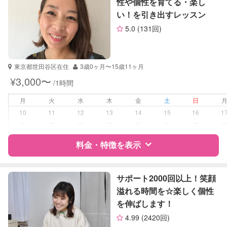
性や個性を育てる・楽し
理科
い！を引き出すレッスン
サポートの特徴
社会
5.0
(131回)
英語
資格
自治体届出済ベビーシッター
TOEIC
保育士
TOEFL
英検
東京都世田谷区在住
3歳0ヶ月〜15歳11ヶ月
受験対策
なし
¥3,000〜
/1時間
学校/塾の補習・宿題
小学生
月
火
水
木
金
土
日
10
11
12
13
14
15
16
1
対応科目
国語
ー
ー
ー
ー
ー
ー
ー
算数
料金・特徴を表示
理科
社会
英語
特徴
料金
レビュー
サポート2000回以上！笑顔
溢れる時間を☆楽しく個性
を伸ばします！
サポートの特徴
4.99
(2420回)