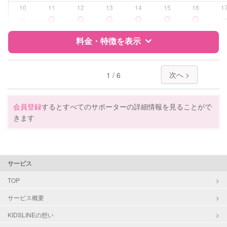
受験対策
高校受験
10
11
12
13
14
15
16
1
ー
学校/塾の補習・宿題
小学生
中学生
料金・特徴を表示
高校生
特徴
料金
レビュー
対応科目
国語
次へ >
1 / 6
算数
理科
サポートの特徴
社会
会員登録
するとすべてのサポーターの詳細情報を見ることがで
英語
きます
資格
企業型割引対象(旧内閣府補助対象)
自治体届出済ベビーシッター
看護師
サービス
受験対策
小学校受験
TOP
学校/塾の補習・宿題
小学生
サービス概要
中学生
KIDSLINEの想い