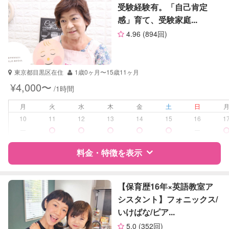
英語
受験経験有。「自己肯定
小論文
感」育て、受験家庭...
サポートの特徴
生物
4.96
(894回)
英会話
資格
なし
英検
受験対策
中学受験
東京都目黒区在住
1歳0ヶ月〜15歳11ヶ月
¥4,000〜
/1時間
学校/塾の補習・宿題
小学生
月
火
水
木
金
土
日
対応科目
国語
10
11
12
13
14
15
16
1
算数
ー
ー
理科
社会
料金・特徴を表示
特徴
料金
レビュー
【保育歴16年×英語教室ア
シスタント】フォニックス/
いけばな/ピア...
サポートの特徴
5.0
(352回)