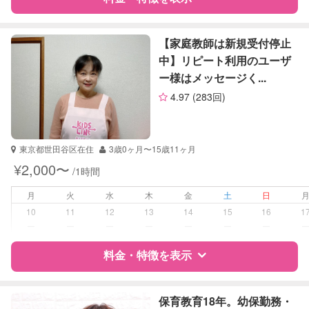
算数
理科
特徴
料金
レビュー
社会
【家庭教師は新規受付停止
英語
中】リピート利用のユーザ
ー様はメッセージく...
サポートの特徴
4.97
(283回)
資格
自治体届出済ベビーシッター
看護師
東京都世田谷区在住
3歳0ヶ月〜15歳11ヶ月
受験対策
中学受験
¥2,000〜
/1時間
高校受験
月
火
水
木
金
土
日
学校/塾の補習・宿題
小学生
10
11
12
13
14
15
16
1
中学生
ー
ー
ー
ー
ー
ー
ー
対応科目
料金・特徴を表示
国語
算数
理科
特徴
料金
レビュー
社会
保育教育18年。幼保勤務・