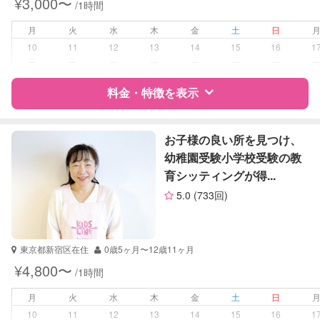
¥3,000〜
/1時間
高校受験
大学受験
月
火
水
木
金
土
日
10
11
12
13
14
15
16
1
学校/塾の補習・宿題
小学生
ー
ー
ー
ー
ー
ー
ー
中学生
高校生
料金・特徴を表示
対応科目
国語
特徴
料金
レビュー
社会
お子様の良い所を見つけ、
英語
幼稚園受験小学校受験の教
世界史
育シッティングが得...
サポートの特徴
英会話
5.0
(733回)
TOEIC
資格
自治体届出済ベビーシッター
TOEFL
英検
受験対策
小学校受験
東京都新宿区在住
0歳5ヶ月〜12歳11ヶ月
中学受験
¥4,800〜
/1時間
学校/塾の補習・宿題
小学生
月
火
水
木
金
土
日
10
11
12
13
14
15
16
1