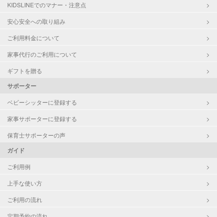
対応科目
国語
KIDSLINEでのマナー・注意点
算数
安心安全への取り組み
理科
数学
ご利用料金について
古文
家事代行のご利用について
漢文
生物
ギフトを贈る
日本史
サポーター
世界史
地理
ベビーシッターに登録する
英検
家事サポーターに登録する
保育士サポーターの声
ガイド
ご利用例
上手な使い方
ご利用の流れ
定期予約の流れ