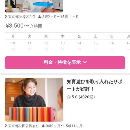
資格
なし
受験対策
小学校受験
東京都渋谷区在住
3歳2ヶ月〜15歳11ヶ月
¥3,500〜
/1時間
学校/塾の補習・宿題
小学生
月
火
水
木
金
土
日
対応科目
国語
10
11
12
13
14
15
16
1
英語
ー
ー
料金・特徴を表示
特徴
料金
レビュー
知育遊びを取り入れたサポ
ートが好評！
5.0
(4920回)
サポートの特徴
資格
自治体届出済ベビーシッター
受験対策
小学校受験
東京都世田谷区在住
0歳0ヶ月〜15歳11ヶ月