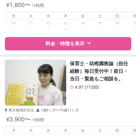
¥1,800〜
/1時間
学校/塾の補習・宿題
小学生
月
火
水
木
金
土
日
対応科目
国語
10
11
12
13
14
15
16
1
算数
ー
ー
ー
ー
ー
ー
理科
社会
料金・特徴を表示
英語
特徴
料金
レビュー
保育士・幼稚園教諭（担任
経験）毎日受付中！前日・
当日・緊急もご相談を。
サポートの特徴
4.97
(713回)
資格
自治体届出済ベビーシッター
受験対策
なし
東京都港区在住
1歳6ヶ月〜15歳11ヶ月
¥3,900〜
/1時間
学校/塾の補習・宿題
小学生
月
火
水
木
金
土
日