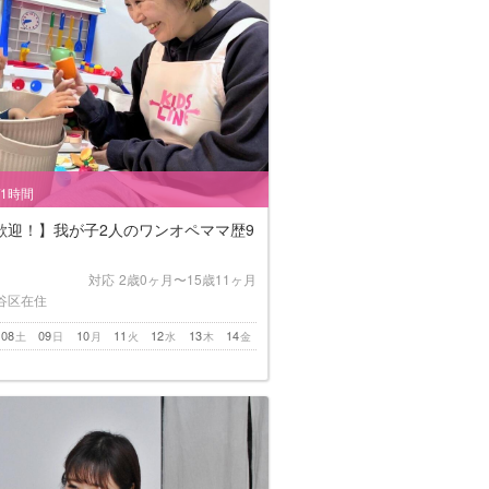
/1時間
歓迎！】我が子2人のワンオペママ歴9
対応
2歳0ヶ月〜15歳11ヶ月
谷区在住
08
09
10
11
12
13
14
土
日
月
火
水
木
金