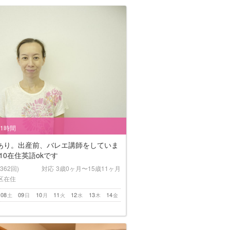
/1時間
あり。出産前、バレエ講師をしていま
10在住英語okです
(362回)
対応
3歳0ヶ月〜15歳11ヶ月
区在住
08
09
10
11
12
13
14
土
日
月
火
水
木
金