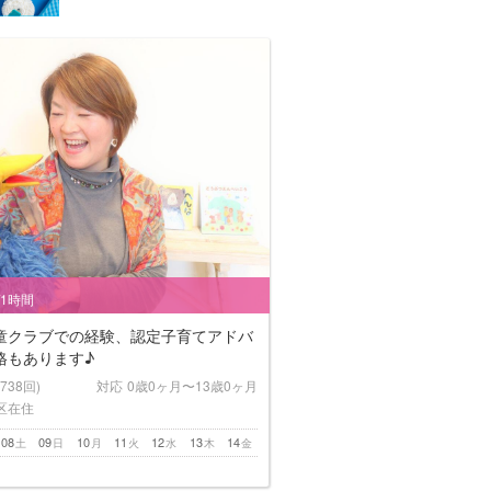
/1時間
童クラブでの経験、認定子育てアドバ
格もあります♪
(738回)
対応
0歳0ヶ月〜13歳0ヶ月
区在住
08
09
10
11
12
13
14
土
日
月
火
水
木
金