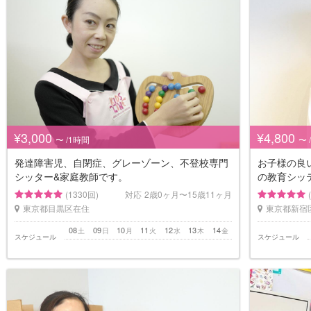
¥3,000
¥4,800
〜 /1時間
〜 
発達障害児、自閉症、グレーゾーン、不登校専門
お子様の良
シッター&家庭教師です。
の教育シッ
(1330回)
対応
2歳0ヶ月〜15歳11ヶ月
東京都目黒区在住
東京都新宿
08
09
10
11
12
13
14
土
日
月
火
水
木
金
スケジュール
スケジュール