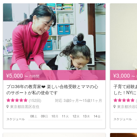
¥5,000
¥3,000
〜 /1時間
〜 
プロ36年の教育家❤️ 楽しい合格受験とママの心
子育て経験
のサポートが私の使命です
した！NYに
(152回)
対応
3歳0ヶ月〜15歳11ヶ月
東京都目黒区在住
東京都渋谷
08
09
10
11
12
13
14
土
日
月
火
水
木
金
スケジュール
スケジュール