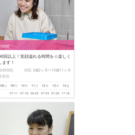
/1時間
000回以上！笑顔溢れる時間を☆楽しく
します！
(2420回)
対応
3歳2ヶ月〜15歳11ヶ月
区在住
08
09
10
11
12
13
14
土
日
月
火
水
木
金
07-11
07-18
09-23
07-23
07-23
17-18