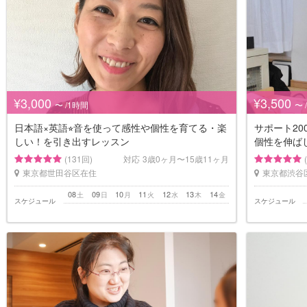
¥3,000
¥3,500
〜 /1時間
〜 
日本語×英語⭐︎音を使って感性や個性を育てる・楽
サポート2
しい！を引き出すレッスン
個性を伸ば
(131回)
対応
3歳0ヶ月〜15歳11ヶ月
東京都世田谷区在住
東京都渋谷
08
09
10
11
12
13
14
土
日
月
火
水
木
金
スケジュール
スケジュール