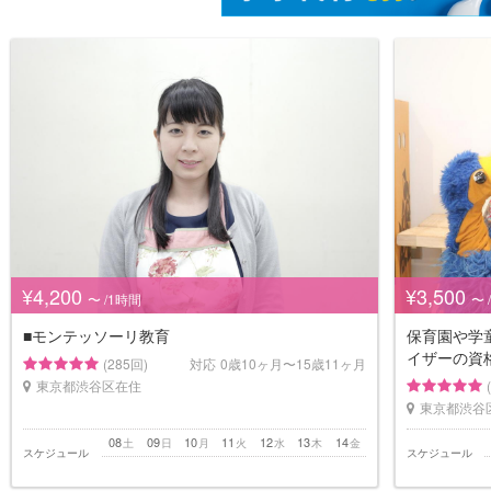
¥4,200
¥3,500
〜 /1時間
〜 
■モンテッソーリ教育
保育園や学
イザーの資
(285回)
対応
0歳10ヶ月〜15歳11ヶ月
東京都渋谷区在住
東京都渋谷
08
09
10
11
12
13
14
土
日
月
火
水
木
金
スケジュール
スケジュール