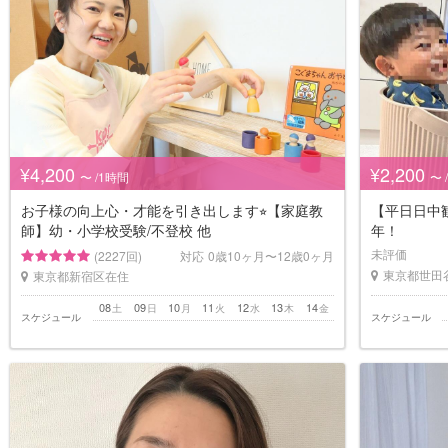
¥4,200
¥2,200
〜 /1時間
〜 
お子様の向上心・才能を引き出します⭐︎【家庭教
【平日日中
師】幼・小学校受験/不登校 他
年！
未評価
(2227回)
対応
0歳10ヶ月〜12歳0ヶ月
東京都世田
東京都新宿区在住
08
09
10
11
12
13
14
土
日
月
火
水
木
金
スケジュール
スケジュール