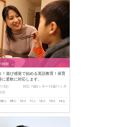
/1時間
り！遊び感覚で始める英語教育！保育
等に柔軟に対応します。
(11回)
対応
7歳0ヶ月〜15歳11ヶ月
在住
08
09
10
11
12
13
14
土
日
月
火
水
木
金