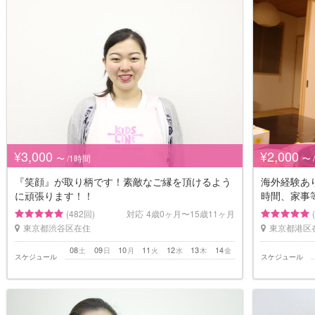
¥3,000
¥2,000
〜 /1時間
〜 
『笑顔』が取り柄です！素敵なご縁を頂けるよう
海外経験あ
に頑張ります！！
時間、家事
(482回)
対応
4歳0ヶ月〜15歳11ヶ月
東京都渋谷区在住
東京都港区
08
09
10
11
12
13
14
土
日
月
火
水
木
金
スケジュール
スケジュール