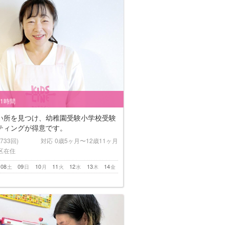
/1時間
い所を見つけ、幼稚園受験小学校受験
ティングが得意です。
(733回)
対応
0歳5ヶ月〜12歳11ヶ月
区在住
08
09
10
11
12
13
14
土
日
月
火
水
木
金