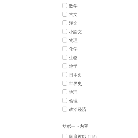
数学
古文
漢文
小論文
物理
化学
生物
地学
日本史
世界史
地理
倫理
政治経済
サポート内容
家庭教師
(115)