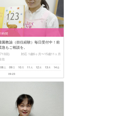
/1時間
稚園教諭（担任経験）毎日受付中！前
緊急もご相談を。
(713回)
対応
1歳6ヶ月〜15歳11ヶ月
在住
08
09
10
11
12
13
14
土
日
月
火
水
木
金
09-23