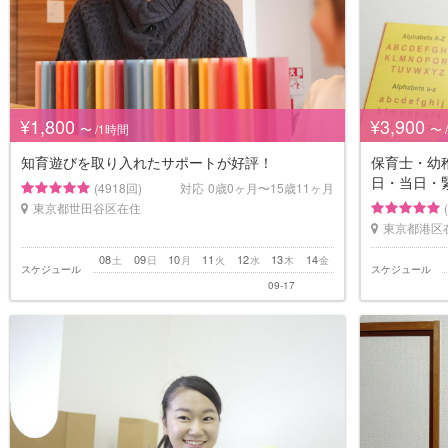
¥1,800
¥3,900
〜 /1時間
〜 
知育遊びを取り入れたサポートが好評！
保育士・幼
日・当日・
(4918回)
対応
0歳0ヶ月〜15歳11ヶ月
東京都世田谷区在住
東京都港区
08
09
10
11
12
13
14
土
日
月
火
水
木
金
スケジュール
スケジュール
09-17