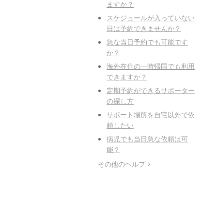
ますか？
スケジュールが入っていない
日は予約できませんか？
急な当日予約でも可能です
か？
海外在住の一時帰国でも利用
できますか？
定期予約ができるサポーター
の探し方
サポート場所を自宅以外で依
頼したい
病児でも当日急な依頼は可
能？
その他のヘルプ