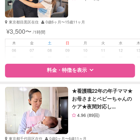
資格
企業型割引対象(旧内閣府補助対象)
自治体届出済ベビーシッター
保育士
東京都目黒区在住
0歳6ヶ月〜15歳11ヶ月
幼稚園教諭
¥3,500〜
/1時間
全国保育サービス協会(ACSA)認定ベ
ビーシッター
木
金
土
日
月
火
水
06
07
08
09
10
11
12
1
受験対策
小学校受験
ー
ー
ー
ー
ー
ー
ー
学校/塾の補習・宿題
なし
料金・特徴を表示
対応科目
国語
特徴
料金
レビュー
算数
★看護職22年の年子ママ★
お母さまとベビーちゃんの
ケア★夜間対応し...
サポートの特徴
4.96
(89回)
資格
企業型割引対象(旧内閣府補助対象)
自治体届出済ベビーシッター
保育士
東京都千代田区在住
0歳0ヶ月〜6歳11ヶ月