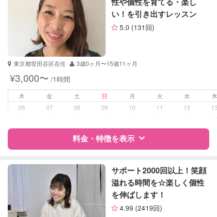
性や個性を育てる・楽し
理科
い！を引き出すレッスン
サポートの特徴
社会
5.0
(131回)
英語
資格
自治体届出済ベビーシッター
TOEIC
保育士
TOEFL
英検
東京都世田谷区在住
3歳0ヶ月〜15歳11ヶ月
受験対策
なし
¥3,000〜
/1時間
学校/塾の補習・宿題
小学生
木
金
土
日
月
火
水
06
07
08
09
10
11
12
1
対応科目
国語
ー
ー
ー
ー
ー
ー
ー
算数
料金・特徴を表示
理科
社会
英語
特徴
料金
レビュー
サポート2000回以上！笑顔
溢れる時間を☆楽しく個性
を伸ばします！
サポートの特徴
4.99
(2419回)