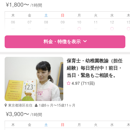
¥1,800〜
/1時間
学校/塾の補習・宿題
小学生
木
金
土
日
月
火
水
対応科目
国語
06
07
08
09
10
11
12
1
算数
ー
ー
ー
ー
ー
理科
社会
料金・特徴を表示
英語
特徴
料金
レビュー
保育士・幼稚園教諭（担任
経験）毎日受付中！前日・
当日・緊急もご相談を。
サポートの特徴
4.97
(711回)
資格
自治体届出済ベビーシッター
受験対策
なし
東京都港区在住
1歳6ヶ月〜15歳11ヶ月
¥3,900〜
/1時間
学校/塾の補習・宿題
小学生
木
金
土
日
月
火
水