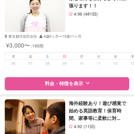
張ります！！
サポートの特徴
4.96
(481回)
資格
なし
受験対策
小学校受験
東京都渋谷区在住
4歳0ヶ月〜15歳11ヶ月
¥3,000〜
/1時間
学校/塾の補習・宿題
なし
木
金
土
日
月
火
水
対応科目
なし
06
07
08
09
10
11
12
1
ー
ー
ー
ー
ー
ー
ー
料金・特徴を表示
特徴
料金
レビュー
海外経験あり！遊び感覚で
始める英語教育！保育時
間、家事等に柔軟に対...
サポートの特徴
4.92
(11回)
資格
なし