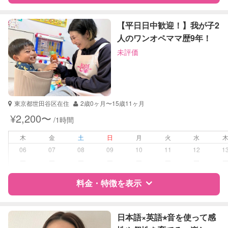
特徴
料金
レビュー
【平日日中歓迎！】我が子2
人のワンオペママ歴9年！
未評価
サポートの特徴
資格
企業型割引対象(旧内閣府補助対象)
自治体届出済ベビーシッター
東京都世田谷区在住
2歳0ヶ月〜15歳11ヶ月
受験対策
小学校受験
¥2,200〜
/1時間
中学受験
高校受験
木
金
土
日
月
火
水
大学受験
06
07
08
09
10
11
12
1
ー
ー
ー
ー
ー
ー
ー
学校/塾の補習・宿題
小学生
中学生
料金・特徴を表示
高校生
特徴
料金
レビュー
対応科目
国語
日本語×英語⭐︎音を使って感
算数