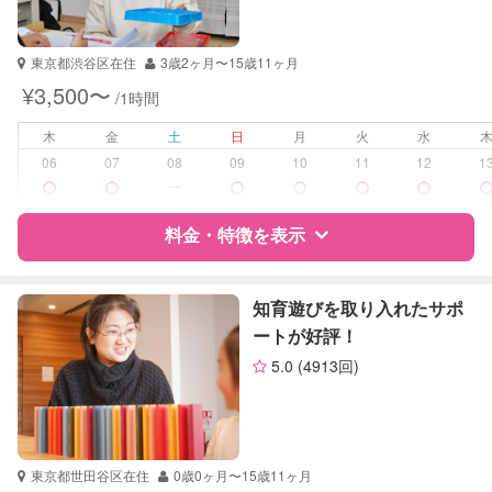
資格
なし
受験対策
小学校受験
東京都渋谷区在住
3歳2ヶ月〜15歳11ヶ月
¥3,500〜
/1時間
学校/塾の補習・宿題
小学生
木
金
土
日
月
火
水
対応科目
国語
06
07
08
09
10
11
12
1
英語
ー
料金・特徴を表示
特徴
料金
レビュー
知育遊びを取り入れたサポ
ートが好評！
5.0
(4913回)
サポートの特徴
資格
自治体届出済ベビーシッター
受験対策
小学校受験
東京都世田谷区在住
0歳0ヶ月〜15歳11ヶ月