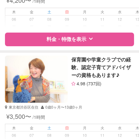
¥4,200〜
/1時間
木
金
土
日
月
火
水
06
07
08
09
10
11
12
1
ー
ー
ー
ー
ー
ー
ー
料金・特徴を表示
特徴
料金
レビュー
保育園や学童クラブでの経
験、認定子育てアドバイザ
ーの資格もあります♪
サポートの特徴
4.98
(737回)
資格
自治体届出済ベビーシッター
幼稚園教諭
東京都渋谷区在住
0歳0ヶ月〜13歳0ヶ月
受験対策
小学校受験
¥3,500〜
/1時間
学校/塾の補習・宿題
小学生
木
金
土
日
月
火
水
06
07
08
09
10
11
12
1