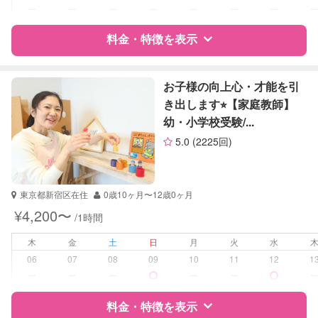
対応科目
国語
ー
ー
ー
ー
ー
ー
ー
算数
料金・特徴を表示
理科
社会
英語
特徴
料金
レビュー
英会話
お子様の向上心・才能を引
英検
き出します⭐︎【家庭教師】
幼・小学校受験/...
サポートの特徴
5.0
(2225回)
資格
企業型割引対象(旧内閣府補助対象)
自治体届出済ベビーシッター
保育士
東京都新宿区在住
0歳10ヶ月〜12歳0ヶ月
幼稚園教諭
¥4,200〜
/1時間
受験対策
小学校受験
木
金
土
日
月
火
水
06
07
08
09
10
11
12
1
学校/塾の補習・宿題
なし
ー
ー
ー
ー
ー
対応科目
なし
料金・特徴を表示