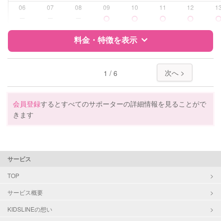
受験対策
高校受験
06
07
08
09
10
11
12
1
ー
ー
ー
学校/塾の補習・宿題
小学生
中学生
料金・特徴を表示
高校生
特徴
料金
レビュー
対応科目
国語
次へ >
1 / 6
算数
理科
サポートの特徴
社会
会員登録
するとすべてのサポーターの詳細情報を見ることがで
英語
きます
資格
企業型割引対象(旧内閣府補助対象)
自治体届出済ベビーシッター
看護師
サービス
受験対策
小学校受験
TOP
学校/塾の補習・宿題
小学生
サービス概要
中学生
KIDSLINEの想い