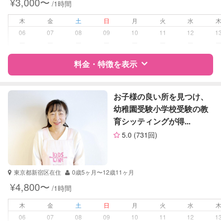
¥3,000〜
/1時間
高校受験
大学受験
木
金
土
日
月
火
水
06
07
08
09
10
11
12
1
学校/塾の補習・宿題
小学生
ー
ー
ー
ー
ー
ー
ー
中学生
高校生
料金・特徴を表示
対応科目
国語
特徴
料金
レビュー
社会
お子様の良い所を見つけ、
英語
幼稚園受験小学校受験の教
世界史
育シッティングが得...
サポートの特徴
英会話
5.0
(731回)
TOEIC
資格
自治体届出済ベビーシッター
TOEFL
英検
受験対策
小学校受験
東京都新宿区在住
0歳5ヶ月〜12歳11ヶ月
中学受験
¥4,800〜
/1時間
学校/塾の補習・宿題
小学生
木
金
土
日
月
火
水
06
07
08
09
10
11
12
1