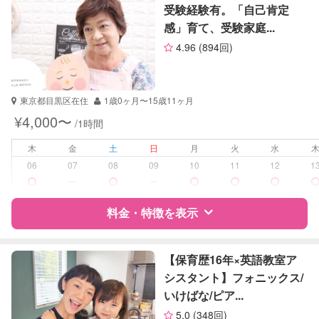
英語
受験経験有。「自己肯定
小論文
感」育て、受験家庭...
サポートの特徴
生物
4.96
(894回)
英会話
資格
なし
英検
受験対策
中学受験
東京都目黒区在住
1歳0ヶ月〜15歳11ヶ月
¥4,000〜
/1時間
学校/塾の補習・宿題
小学生
木
金
土
日
月
火
水
対応科目
国語
06
07
08
09
10
11
12
1
算数
ー
ー
理科
社会
料金・特徴を表示
特徴
料金
レビュー
【保育歴16年×英語教室ア
シスタント】フォニックス/
いけばな/ピア...
サポートの特徴
5.0
(348回)