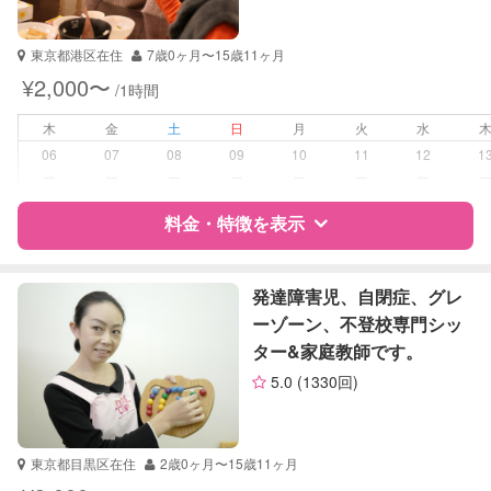
受験対策
小学校受験
東京都港区在住
7歳0ヶ月〜15歳11ヶ月
中学受験
¥2,000〜
/1時間
学校/塾の補習・宿題
小学生
木
金
土
日
月
火
水
中学生
06
07
08
09
10
11
12
1
高校生
ー
ー
ー
ー
ー
ー
ー
対応科目
料金・特徴を表示
国語
算数
理科
特徴
料金
レビュー
社会
発達障害児、自閉症、グレ
英語
ーゾーン、不登校専門シッ
英会話
ター&家庭教師です。
サポートの特徴
TOEIC
5.0
(1330回)
英検
資格
なし
受験対策
小学校受験
東京都目黒区在住
2歳0ヶ月〜15歳11ヶ月
中学受験