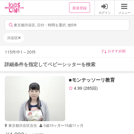
新規登録
ログイン
メニュー
東京都渋谷区, 日付・時間を選択, 他5件
渋谷区
115
件中
1
～
20
件
詳細条件を指定してベビーシッターを検索
■モンテッソーリ教育
4.99
(285回)
東京都渋谷区在住
0歳10ヶ月〜15歳11ヶ月