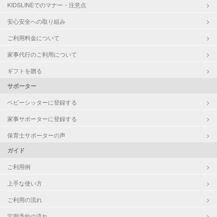
対応科目
国語
KIDSLINEでのマナー・注意点
算数
安心安全への取り組み
理科
数学
ご利用料金について
古文
家事代行のご利用について
漢文
生物
ギフトを贈る
日本史
サポーター
世界史
地理
ベビーシッターに登録する
英検
家事サポーターに登録する
保育士サポーターの声
ガイド
ご利用例
上手な使い方
ご利用の流れ
定期予約の流れ