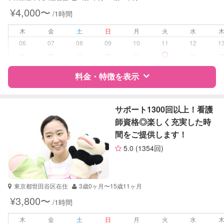
幼稚園教諭
¥4,000〜
/1時間
受験対策
なし
木
金
土
日
月
火
水
06
07
08
09
10
11
12
1
学校/塾の補習・宿題
小学生
ー
ー
ー
ー
ー
ー
対応科目
英語
料金・特徴を表示
英会話
特徴
料金
レビュー
サポート1300回以上！看護
師資格◎楽しく充実した時
間をご提供します！
サポートの特徴
5.0
(1354回)
資格
企業型割引対象(旧内閣府補助対象)
自治体届出済ベビーシッター
看護師
東京都世田谷区在住
3歳0ヶ月〜15歳11ヶ月
助産師
¥3,800〜
/1時間
保健師
木
金
土
日
月
火
水