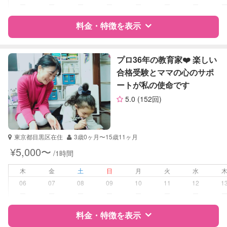
対応科目
なし
ー
ー
ー
ー
ー
ー
ー
料金・特徴を表示
特徴
料金
レビュー
プロ36年の教育家❤️ 楽しい
合格受験とママの心のサポ
ートが私の使命です
サポートの特徴
5.0
(152回)
資格
企業型割引対象(旧内閣府補助対象)
自治体届出済ベビーシッター
東京都目黒区在住
3歳0ヶ月〜15歳11ヶ月
受験対策
なし
¥5,000〜
/1時間
学校/塾の補習・宿題
小学生
木
金
土
日
月
火
水
中学生
06
07
08
09
10
11
12
1
ー
ー
ー
ー
ー
ー
ー
対応科目
英語
料金・特徴を表示
英会話
TOEIC