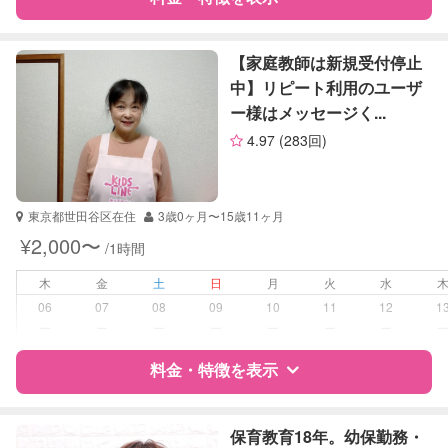
算数
理科
特徴
料金
レビュー
社会
【家庭教師は新規受付停止
英語
中】リピート利用のユーザ
ー様はメッセージく...
サポートの特徴
4.97
(283回)
資格
自治体届出済ベビーシッター
看護師
東京都世田谷区在住
3歳0ヶ月〜15歳11ヶ月
受験対策
中学受験
¥2,000〜
/1時間
高校受験
木
金
土
日
月
火
水
学校/塾の補習・宿題
小学生
06
07
08
09
10
11
12
1
中学生
ー
ー
ー
ー
ー
ー
ー
対応科目
料金・特徴を表示
国語
算数
理科
特徴
料金
レビュー
社会
保育教育18年。幼保勤務・