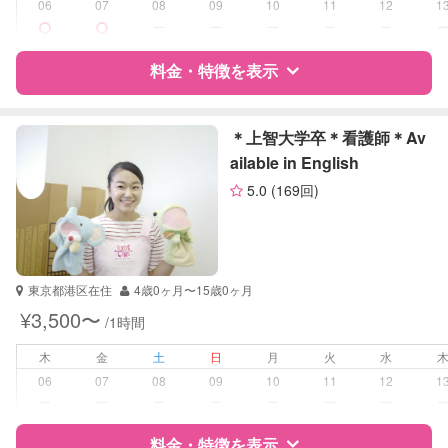
対応科目
なし
06
07
08
09
10
11
12
1
ー
ー
ー
ー
ー
料金・特徴を表示
特徴
料金
レビュー
＊上智大学卒＊看護師＊Av
ailable in English
5.0
(169回)
サポートの特徴
資格
企業型割引対象(旧内閣府補助対象)
自治体届出済ベビーシッター
保育士
東京都港区在住
4歳0ヶ月〜15歳0ヶ月
幼稚園教諭
¥3,500〜
/1時間
受験対策
なし
木
金
土
日
月
火
水
06
07
08
09
10
11
12
1
学校/塾の補習・宿題
小学生
ー
ー
ー
ー
ー
ー
ー
対応科目
料金・特徴を表示
国語