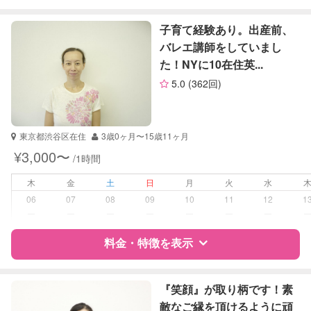
英検
特徴
料金
レビュー
子育て経験あり。出産前、
バレエ講師をしていまし
た！NYに10在住英...
サポートの特徴
5.0
(362回)
資格
自治体届出済ベビーシッター
保育士
東京都渋谷区在住
3歳0ヶ月〜15歳11ヶ月
受験対策
小学校受験
¥3,000〜
/1時間
中学受験
木
金
土
日
月
火
水
学校/塾の補習・宿題
小学生
06
07
08
09
10
11
12
1
ー
ー
ー
ー
ー
ー
ー
対応科目
国語
料金・特徴を表示
算数
特徴
料金
レビュー
『笑顔』が取り柄です！素
敵なご縁を頂けるように頑