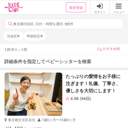
新規登録
ログイン
メニュー
東京都渋谷区, 日付・時間を選択, 他6件
渋谷区
早朝対応
1
件中
1
～
1
件
詳細条件を指定してベビーシッターを検索
たっぷりの愛情をお子様に
注ぎます！礼儀、丁寧さ、
優しさを大切にします！
4.98
(94回)
東京都文京区在住
7歳0ヶ月〜15歳0ヶ月