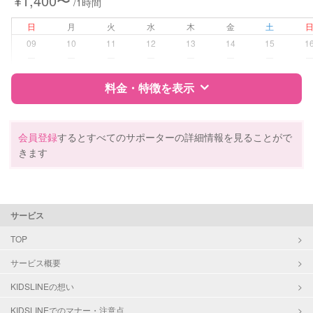
¥1,400〜
/1時間
日
月
火
水
木
金
土
09
10
11
12
13
14
15
1
ー
ー
ー
ー
ー
ー
ー
料金・特徴を表示
特徴
料金
レビュー
会員登録
するとすべてのサポーターの詳細情報を見ることがで
きます
サポートの特徴
資格
なし
サービス
受験対策
なし
TOP
サービス概要
学校/塾の補習・宿題
小学生
KIDSLINEの想い
対応科目
国語
KIDSLINEでのマナー・注意点