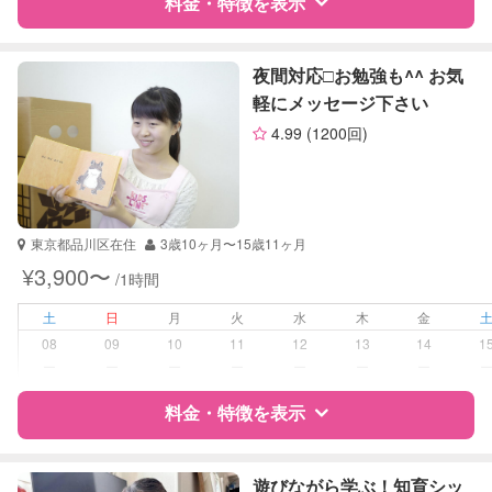
料金・特徴を表示
対応科目
英語
英会話
特徴
料金
レビュー
TOEIC
夜間対応□︎お勉強も^^ お気
英検
軽にメッセージ下さい
4.99
(1200回)
サポートの特徴
資格
企業型割引対象(旧内閣府補助対象)
自治体届出済ベビーシッター
保育士
東京都品川区在住
3歳10ヶ月〜15歳11ヶ月
¥3,900〜
/1時間
受験対策
小学校受験
土
日
月
火
水
木
金
学校/塾の補習・宿題
小学生
08
09
10
11
12
13
14
1
ー
ー
ー
ー
ー
ー
ー
対応科目
なし
料金・特徴を表示
特徴
料金
レビュー
遊びながら学ぶ！知育シッ