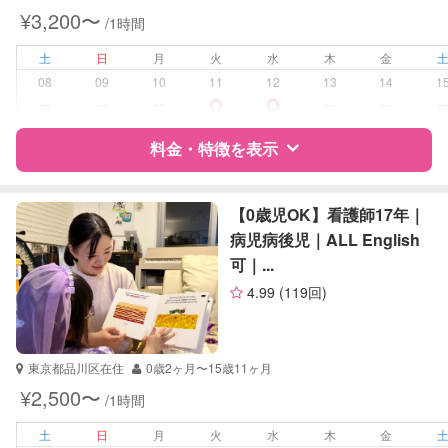
保健師
¥3,200〜
/1時間
受験対策
中学受験
土
日
月
火
水
木
金
08
09
10
11
12
13
14
1
学校/塾の補習・宿題
小学生
ー
ー
ー
ー
ー
中学生
料金・特徴を表示
対応科目
国語
算数
特徴
料金
レビュー
理科
【0歳児OK】看護師17年｜
社会
病児病後児｜ALL English
英語
可｜...
サポートの特徴
数学
4.99
(119回)
英会話
資格
企業型割引対象(旧内閣府補助対象)
TOEIC
自治体届出済ベビーシッター
英検
幼稚園教諭
東京都品川区在住
0歳2ヶ月〜15歳11ヶ月
ドゥーラ協会認定産後ドゥーラ
¥2,500〜
/1時間
受験対策
小学校受験
土
日
月
火
水
木
金