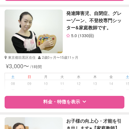
理科
特徴
料金
レビュー
社会
発達障害児、自閉症、グレ
英語
ーゾーン、不登校専門シッ
英会話
ター&家庭教師です。
サポートの特徴
TOEIC
5.0
(1330回)
英検
資格
なし
受験対策
小学校受験
東京都目黒区在住
2歳0ヶ月〜15歳11ヶ月
中学受験
¥3,000〜
/1時間
高校受験
大学受験
土
日
月
火
水
木
金
08
09
10
11
12
13
14
1
学校/塾の補習・宿題
小学生
ー
ー
ー
ー
ー
ー
ー
中学生
高校生
料金・特徴を表示
対応科目
国語
特徴
料金
レビュー
社会
お子様の向上心・才能を引
英語
き出します⭐︎【家庭教師】