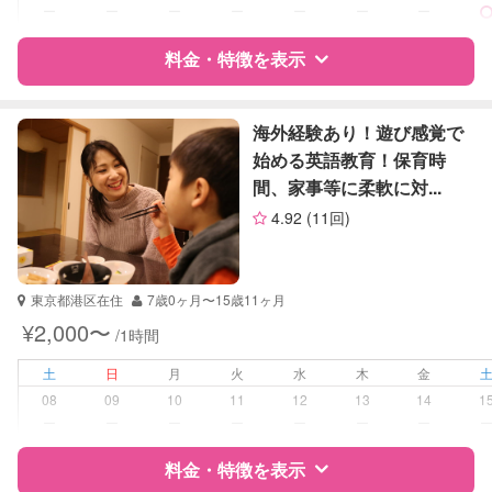
対応科目
なし
ー
ー
ー
ー
ー
ー
ー
料金・特徴を表示
特徴
料金
レビュー
海外経験あり！遊び感覚で
始める英語教育！保育時
間、家事等に柔軟に対...
サポートの特徴
4.92
(11回)
資格
なし
受験対策
小学校受験
東京都港区在住
7歳0ヶ月〜15歳11ヶ月
中学受験
¥2,000〜
/1時間
学校/塾の補習・宿題
小学生
土
日
月
火
水
木
金
中学生
08
09
10
11
12
13
14
1
高校生
ー
ー
ー
ー
ー
ー
ー
対応科目
料金・特徴を表示
国語
算数