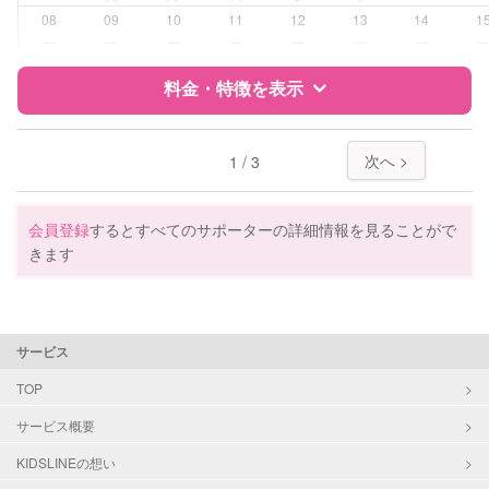
08
09
10
11
12
13
14
1
学校/塾の補習・宿題
なし
ー
ー
ー
ー
ー
ー
ー
対応科目
料金・特徴を表示
なし
特徴
料金
レビュー
次へ >
1 / 3
サポートの特徴
会員登録
するとすべてのサポーターの詳細情報を見ることがで
きます
資格
なし
受験対策
小学校受験
中学受験
サービス
TOP
学校/塾の補習・宿題
小学生
中学生
サービス概要
KIDSLINEの想い
対応科目
国語