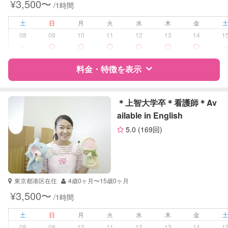
¥3,500〜
/1時間
学校/塾の補習・宿題
小学生
土
日
月
火
水
木
金
対応科目
国語
08
09
10
11
12
13
14
1
英語
ー
料金・特徴を表示
特徴
料金
レビュー
＊上智大学卒＊看護師＊Av
ailable in English
5.0
(169回)
サポートの特徴
資格
自治体届出済ベビーシッター
受験対策
小学校受験
東京都港区在住
4歳0ヶ月〜15歳0ヶ月
¥3,500〜
/1時間
学校/塾の補習・宿題
小学生
土
日
月
火
水
木
金
対応科目
国語
08
09
10
11
12
13
14
1