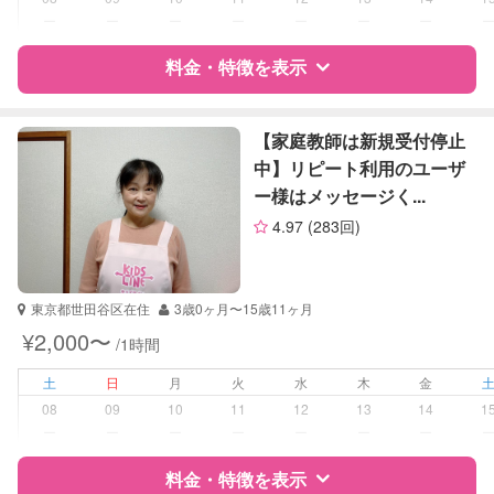
算数
ー
ー
ー
ー
ー
ー
ー
理科
料金・特徴を表示
社会
英語
特徴
料金
レビュー
【家庭教師は新規受付停止
中】リピート利用のユーザ
ー様はメッセージく...
サポートの特徴
4.97
(283回)
資格
自治体届出済ベビーシッター
看護師
東京都世田谷区在住
3歳0ヶ月〜15歳11ヶ月
受験対策
中学受験
¥2,000〜
/1時間
高校受験
土
日
月
火
水
木
金
学校/塾の補習・宿題
小学生
08
09
10
11
12
13
14
1
中学生
ー
ー
ー
ー
ー
ー
ー
対応科目
料金・特徴を表示
国語