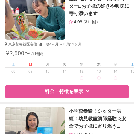
ター□︎︎お子様の好きや興味に
寄り添います
サポートの特徴
4.98
(311回)
資格
自治体届出済ベビーシッター
受験対策
中学受験
東京都杉並区在住
0歳4ヶ月〜15歳11ヶ月
¥2,500〜
/1時間
学校/塾の補習・宿題
小学生
中学生
土
日
月
火
水
木
金
高校生
08
09
10
11
12
13
14
1
ー
ー
ー
ー
対応科目
算数
料金・特徴を表示
特徴
料金
レビュー
小学校受験！シッター実
績！幼児教室講師経験☆安
全でお子様に寄り添う...
サポートの特徴