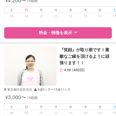
¥4,200〜
/1時間
土
日
月
火
水
木
金
08
09
10
11
12
13
14
1
ー
ー
ー
ー
ー
ー
ー
料金・特徴を表示
特徴
料金
レビュー
『笑顔』が取り柄です！素
敵なご縁を頂けるように頑
張ります！！
サポートの特徴
4.96
(482回)
資格
自治体届出済ベビーシッター
幼稚園教諭
東京都渋谷区在住
4歳0ヶ月〜15歳11ヶ月
受験対策
小学校受験
¥3,000〜
/1時間
学校/塾の補習・宿題
小学生
土
日
月
火
水
木
金
08
09
10
11
12
13
14
1