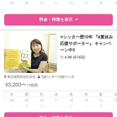
08
09
10
11
12
13
14
1
学校/塾の補習・宿題
小学生
ー
ー
ー
ー
ー
ー
ー
対応科目
料金・特徴を表示
なし
特徴
料金
レビュー
⭐️シッター歴10年 『#夏休み
応援サポーター』 キャンペ
ーン中‼️
サポートの特徴
4.98
(674回)
資格
企業型割引対象(旧内閣府補助対象)
自治体届出済ベビーシッター
看護師
東京都世田谷区在住
0歳1ヶ月〜15歳11ヶ月
¥3,200〜
/1時間
受験対策
高校受験
土
日
月
火
水
木
金
学校/塾の補習・宿題
小学生
08
09
10
11
12
13
14
1
中学生
ー
ー
ー
高校生