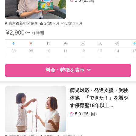
5.0
(53回)
資格
企業型割引対象(旧内閣府補助対象)
自治体届出済ベビーシッター
保育士
東京都新宿区在住
2歳0ヶ月〜15歳11ヶ月
¥2,900〜
/1時間
受験対策
中学受験
土
日
月
火
水
木
金
学校/塾の補習・宿題
小学生
08
09
10
11
12
13
14
1
中学生
ー
ー
ー
ー
ー
ー
ー
対応科目
料金・特徴を表示
国語
算数
理科
特徴
料金
レビュー
社会
病児対応・発達支援・受験
体操｜「できた！」を増や
す保育歴18年以上...
サポートの特徴
5.0
(651回)
資格
企業型割引対象(旧内閣府補助対象)
自治体届出済ベビーシッター