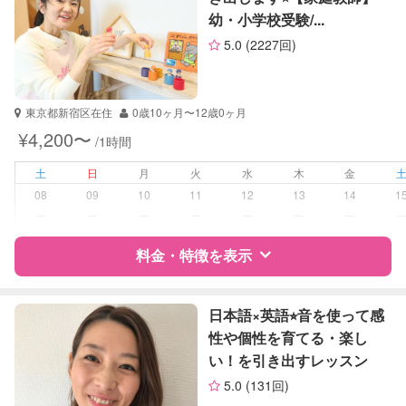
世界史
幼・小学校受験/...
サポートの特徴
英会話
5.0
(2227回)
TOEIC
資格
自治体届出済ベビーシッター
TOEFL
英検
受験対策
小学校受験
東京都新宿区在住
0歳10ヶ月〜12歳0ヶ月
中学受験
¥4,200〜
/1時間
学校/塾の補習・宿題
小学生
土
日
月
火
水
木
金
08
09
10
11
12
13
14
1
対応科目
国語
ー
ー
ー
ー
ー
ー
ー
算数
理科
料金・特徴を表示
社会
英語
特徴
料金
レビュー
英会話
日本語×英語⭐︎音を使って感
英検
性や個性を育てる・楽し
い！を引き出すレッスン
サポートの特徴
5.0
(131回)
資格
企業型割引対象(旧内閣府補助対象)