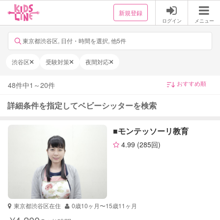
新規登録
ログイン
メニュー
東京都渋谷区, 日付・時間を選択, 他5件
渋谷区
受験対策
夜間対応
48
件中
1
～
20
件
詳細条件を指定してベビーシッターを検索
■モンテッソーリ教育
4.99
(285回)
東京都渋谷区在住
0歳10ヶ月〜15歳11ヶ月