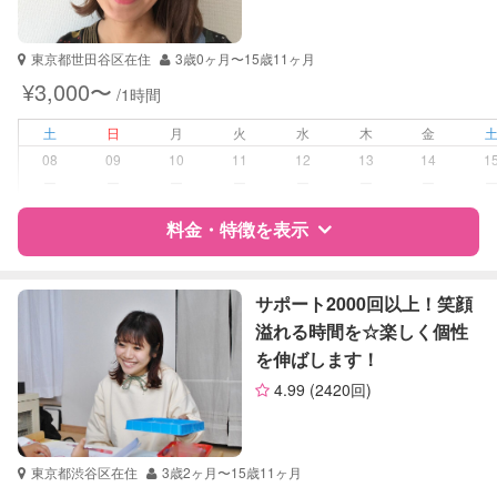
自治体届出済ベビーシッター
東京都世田谷区在住
3歳0ヶ月〜15歳11ヶ月
受験対策
小学校受験
¥3,000〜
/1時間
中学受験
高校受験
土
日
月
火
水
木
金
大学受験
08
09
10
11
12
13
14
1
ー
ー
ー
ー
ー
ー
ー
学校/塾の補習・宿題
小学生
中学生
料金・特徴を表示
高校生
特徴
料金
レビュー
対応科目
国語
サポート2000回以上！笑顔
算数
溢れる時間を☆楽しく個性
理科
を伸ばします！
サポートの特徴
社会
4.99
(2420回)
英語
資格
なし
TOEIC
TOEFL
受験対策
小学校受験
英検
東京都渋谷区在住
3歳2ヶ月〜15歳11ヶ月