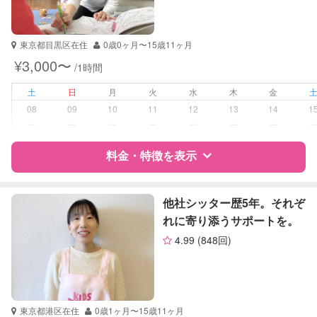
資格
企業型割引対象(旧内閣府補助対象)
自治体届出済ベビーシッター
看護師
東京都目黒区在住
0歳0ヶ月〜15歳11ヶ月
¥3,000〜
/1時間
受験対策
小学校受験
土
日
月
火
水
木
金
学校/塾の補習・宿題
小学生
08
09
10
11
12
13
14
1
中学生
ー
ー
ー
ー
ー
ー
ー
対応科目
国語
料金・特徴を表示
算数
理科
特徴
料金
レビュー
数学
他社シッター歴5年。それぞ
古文
れに寄り添うサポートを。
漢文
4.99
(848回)
サポートの特徴
生物
日本史
資格
企業型割引対象(旧内閣府補助対象)
世界史
自治体届出済ベビーシッター
地理
看護師
英検
東京都港区在住
0歳1ヶ月〜15歳11ヶ月