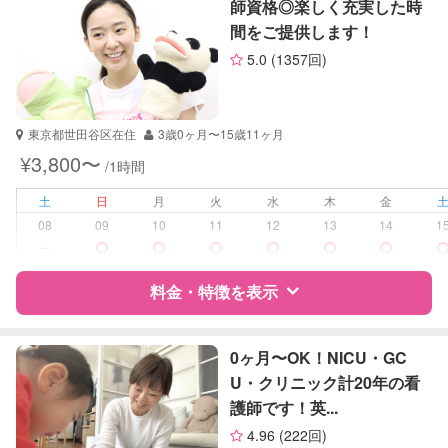
師資格◎楽しく充実した時
間をご提供します！
サポートの特徴
5.0
(1357回)
資格
企業型割引対象(旧内閣府補助対象)
自治体届出済ベビーシッター
看護師
東京都世田谷区在住
3歳0ヶ月〜15歳11ヶ月
助産師
¥3,800〜
/1時間
保健師
土
日
月
火
水
木
金
受験対策
高校受験
08
09
10
11
12
13
14
1
ー
学校/塾の補習・宿題
小学生
中学生
料金・特徴を表示
高校生
特徴
料金
レビュー
対応科目
国語
0ヶ月〜OK！NICU・GC
算数
U・クリニック計20年の看
理科
護師です！英...
サポートの特徴
社会
4.96
(222回)
英語