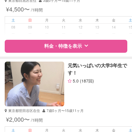
東京都目黒区在住
3歳0ヶ月〜15歳11ヶ月
受験対策
小学校受験
¥4,500〜
/1時間
学校/塾の補習・宿題
小学生
土
日
月
火
水
木
金
08
09
10
11
12
13
14
1
対応科目
なし
ー
ー
ー
ー
ー
ー
ー
料金・特徴を表示
特徴
料金
レビュー
元気いっぱいの大学3年生で
す！
5.0
(187回)
サポートの特徴
資格
企業型割引対象(旧内閣府補助対象)
自治体届出済ベビーシッター
保育士
東京都世田谷区在住
7歳0ヶ月〜15歳11ヶ月
幼稚園教諭
¥2,000〜
/1時間
受験対策
小学校受験
土
日
月
火
水
木
金