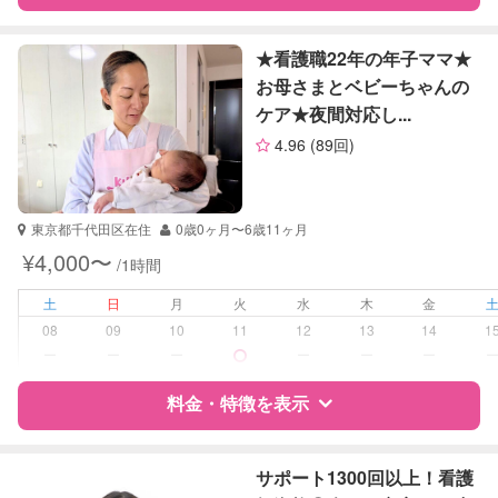
算数
理科
特徴
料金
レビュー
社会
★看護職22年の年子ママ★
英語
お母さまとベビーちゃんの
小論文
ケア★夜間対応し...
サポートの特徴
生物
4.96
(89回)
英会話
資格
なし
英検
受験対策
中学受験
東京都千代田区在住
0歳0ヶ月〜6歳11ヶ月
¥4,000〜
/1時間
学校/塾の補習・宿題
小学生
土
日
月
火
水
木
金
対応科目
国語
08
09
10
11
12
13
14
1
算数
ー
ー
ー
ー
ー
ー
理科
社会
料金・特徴を表示
特徴
料金
レビュー
サポート1300回以上！看護