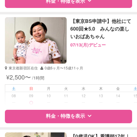
料金・特徴を表示
算数
英語
特徴
料金
レビュー
【東京BS申請中】他社にて
600回★5.0 みんなの楽し
いおばあちゃん
サポートの特徴
07/13(月)デビュー
資格
企業型割引対象(旧内閣府補助対象)
自治体届出済ベビーシッター
幼稚園教諭
東京都新宿区在住
0歳6ヶ月〜15歳11ヶ月
ドゥーラ協会認定産後ドゥーラ
¥2,500〜
/1時間
受験対策
小学校受験
土
日
月
火
水
木
金
08
09
10
11
12
13
14
1
学校/塾の補習・宿題
小学生
ー
ー
ー
ー
ー
ー
対応科目
なし
料金・特徴を表示
特徴
料金
レビュー
【0歳児OK】看護師17年｜