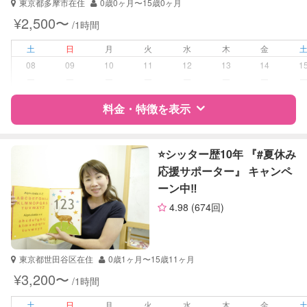
東京都多摩市在住
0歳0ヶ月〜15歳0ヶ月
幼稚園教諭
¥2,500〜
/1時間
受験対策
なし
土
日
月
火
水
木
金
08
09
10
11
12
13
14
1
学校/塾の補習・宿題
小学生
ー
ー
ー
ー
ー
ー
ー
対応科目
料金・特徴を表示
国語
算数
理科
特徴
料金
レビュー
社会
⭐️シッター歴10年 『#夏休み
英語
応援サポーター』 キャンペ
ーン中‼️
サポートの特徴
4.98
(674回)
資格
企業型割引対象(旧内閣府補助対象)
自治体届出済ベビーシッター
ドゥーラ協会認定産後ドゥーラ
東京都世田谷区在住
0歳1ヶ月〜15歳11ヶ月
¥3,200〜
/1時間
受験対策
なし
土
日
月
火
水
木
金