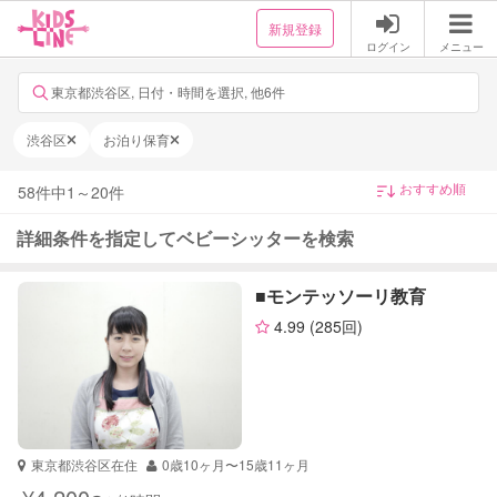
新規登録
ログイン
メニュー
東京都渋谷区, 日付・時間を選択, 他6件
渋谷区
お泊り保育
58
件中
1
～
20
件
詳細条件を指定してベビーシッターを検索
■モンテッソーリ教育
4.99
(285回)
東京都渋谷区在住
0歳10ヶ月〜15歳11ヶ月