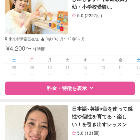
英会話
幼・小学校受験/...
サポートの特徴
TOEIC
5.0
(2227回)
英検
資格
なし
受験対策
小学校受験
東京都新宿区在住
0歳10ヶ月〜12歳0ヶ月
中学受験
¥4,200〜
/1時間
高校受験
大学受験
土
日
月
火
水
木
金
08
09
10
11
12
13
14
1
学校/塾の補習・宿題
小学生
ー
ー
ー
ー
ー
ー
ー
中学生
高校生
料金・特徴を表示
対応科目
国語
特徴
料金
レビュー
社会
日本語×英語⭐︎音を使って感
英語
性や個性を育てる・楽し
世界史
い！を引き出すレッスン
サポートの特徴
英会話
5.0
(131回)
TOEIC
資格
企業型割引対象(旧内閣府補助対象)