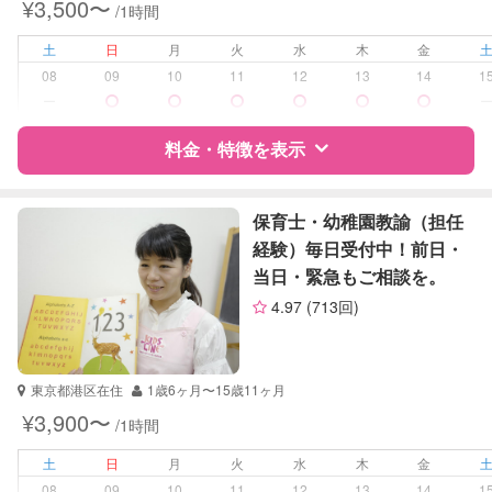
¥3,500〜
/1時間
学校/塾の補習・宿題
小学生
土
日
月
火
水
木
金
対応科目
国語
08
09
10
11
12
13
14
1
英語
ー
料金・特徴を表示
特徴
料金
レビュー
保育士・幼稚園教諭（担任
経験）毎日受付中！前日・
当日・緊急もご相談を。
サポートの特徴
4.97
(713回)
資格
自治体届出済ベビーシッター
受験対策
小学校受験
東京都港区在住
1歳6ヶ月〜15歳11ヶ月
¥3,900〜
/1時間
学校/塾の補習・宿題
小学生
土
日
月
火
水
木
金
対応科目
国語
08
09
10
11
12
13
14
1