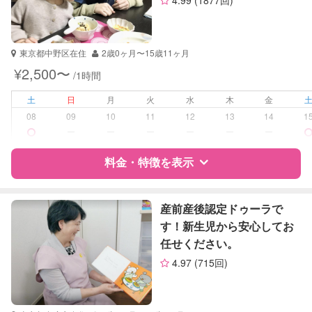
4.99
(1877回)
資格
企業型割引対象(旧内閣府補助対象)
自治体届出済ベビーシッター
看護師
東京都中野区在住
2歳0ヶ月〜15歳11ヶ月
¥2,500〜
/1時間
受験対策
高校受験
土
日
月
火
水
木
金
学校/塾の補習・宿題
小学生
08
09
10
11
12
13
14
1
中学生
ー
ー
ー
ー
ー
ー
高校生
料金・特徴を表示
対応科目
英語
英会話
特徴
料金
レビュー
TOEIC
産前産後認定ドゥーラで
英検
す！新生児から安心してお
任せください。
サポートの特徴
4.97
(715回)
資格
企業型割引対象(旧内閣府補助対象)
自治体届出済ベビーシッター
保育士