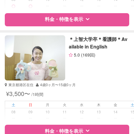
算数
ー
ー
ー
ー
ー
理科
社会
料金・特徴を表示
英語
特徴
料金
レビュー
＊上智大学卒＊看護師＊Av
ailable in English
5.0
(169回)
サポートの特徴
資格
企業型割引対象(旧内閣府補助対象)
自治体届出済ベビーシッター
保育士
東京都港区在住
4歳0ヶ月〜15歳0ヶ月
幼稚園教諭
¥3,500〜
/1時間
受験対策
なし
土
日
月
火
水
木
金
08
09
10
11
12
13
14
1
学校/塾の補習・宿題
小学生
ー
ー
ー
ー
ー
ー
ー
対応科目
料金・特徴を表示
国語