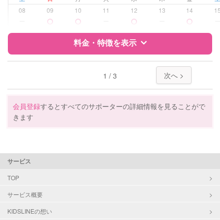
学校/塾の補習・宿題
小学生
08
09
10
11
12
13
14
1
中学生
ー
ー
ー
対応科目
国語
料金・特徴を表示
算数
英語
特徴
料金
レビュー
数学
次へ >
1 / 3
サポートの特徴
会員登録
するとすべてのサポーターの詳細情報を見ることがで
きます
資格
企業型割引対象(旧内閣府補助対象)
自治体届出済ベビーシッター
保育士
サービス
受験対策
小学校受験
TOP
学校/塾の補習・宿題
小学生
サービス概要
KIDSLINEの想い
対応科目
なし