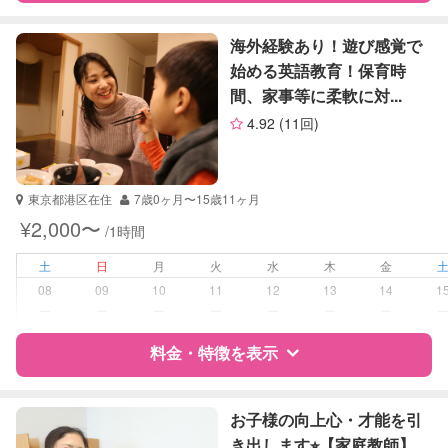
英検
特徴
料金
レビュー
海外経験あり！遊び感覚で
始める英語教育！保育時
間、家事等に柔軟に対...
サポートの特徴
4.92
(11回)
資格
なし
受験対策
小学校受験
東京都港区在住
7歳0ヶ月〜15歳11ヶ月
中学受験
¥2,000〜
/1時間
学校/塾の補習・宿題
小学生
土
日
月
火
水
木
金
中学生
08
09
10
11
12
13
14
1
高校生
ー
ー
ー
ー
ー
ー
ー
対応科目
料金・特徴を表示
国語
算数
理科
特徴
料金
レビュー
社会
お子様の向上心・才能を引
英語
き出します⭐︎【家庭教師】