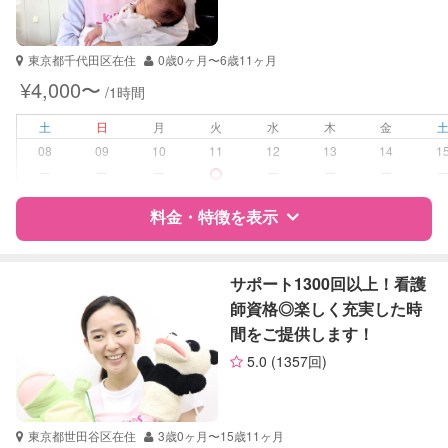
資格
企業型割引対象(旧内閣府補助対象)
自治体届出済ベビーシッター
保育士
東京都千代田区在住
0歳0ヶ月〜6歳11ヶ月
幼稚園教諭
¥4,000〜
/1時間
受験対策
なし
土
日
月
火
水
木
金
08
09
10
11
12
13
14
1
学校/塾の補習・宿題
小学生
ー
ー
ー
ー
ー
ー
対応科目
英語
料金・特徴を表示
英会話
特徴
料金
レビュー
サポート1300回以上！看護
師資格◎楽しく充実した時
間をご提供します！
サポートの特徴
5.0
(1357回)
資格
企業型割引対象(旧内閣府補助対象)
自治体届出済ベビーシッター
看護師
東京都世田谷区在住
3歳0ヶ月〜15歳11ヶ月
助産師