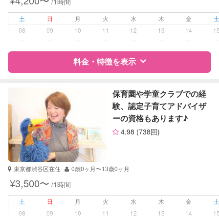
¥4,200〜
/1時間
土
日
月
火
水
木
金
08
09
10
11
12
13
14
1
ー
ー
ー
ー
ー
ー
ー
料金・特徴を表示
特徴
料金
レビュー
保育園や学童クラブでの経
験、認定子育てアドバイザ
ーの資格もあります♪
サポートの特徴
4.98
(738回)
資格
自治体届出済ベビーシッター
幼稚園教諭
東京都渋谷区在住
0歳0ヶ月〜13歳0ヶ月
受験対策
小学校受験
¥3,500〜
/1時間
学校/塾の補習・宿題
小学生
土
日
月
火
水
木
金
08
09
10
11
12
13
14
1