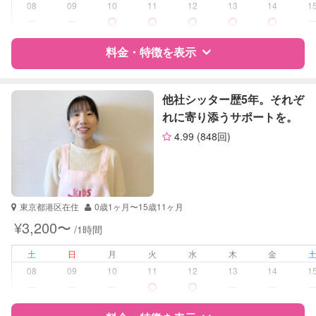
学校/塾の補習・宿題
小学生
08
09
10
11
12
13
14
1
中学生
ー
ー
対応科目
国語
料金・特徴を表示
算数
理科
特徴
料金
レビュー
数学
他社シッター歴5年。それぞ
古文
れに寄り添うサポートを。
漢文
4.99
(848回)
サポートの特徴
生物
日本史
資格
企業型割引対象(旧内閣府補助対象)
世界史
自治体届出済ベビーシッター
地理
保育士
英検
東京都港区在住
0歳1ヶ月〜15歳11ヶ月
幼稚園教諭
¥3,200〜
/1時間
受験対策
なし
土
日
月
火
水
木
金
08
09
10
11
12
13
14
1
学校/塾の補習・宿題
なし
ー
ー
ー
ー
ー
対応科目
国語