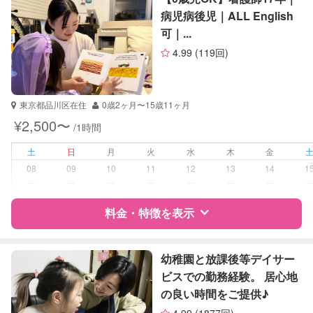
病児病後児｜ALL English
可｜...
サポートの特徴
4.99
(119回)
資格
自治体届出済ベビーシッター
保育士
東京都品川区在住
0歳2ヶ月〜15歳11ヶ月
受験対策
なし
¥2,500〜
/1時間
学校/塾の補習・宿題
小学生
土
日
月
火
水
木
金
中学生
08
09
10
11
12
13
14
1
ー
ー
ー
ー
ー
ー
ー
対応科目
国語
料金・特徴を表示
算数
理科
社会
特徴
料金
レビュー
英語
幼稚園と放課後等デイサー
ビスでの勤務経験。 居心地
の良い時間をご提供♪
サポートの特徴