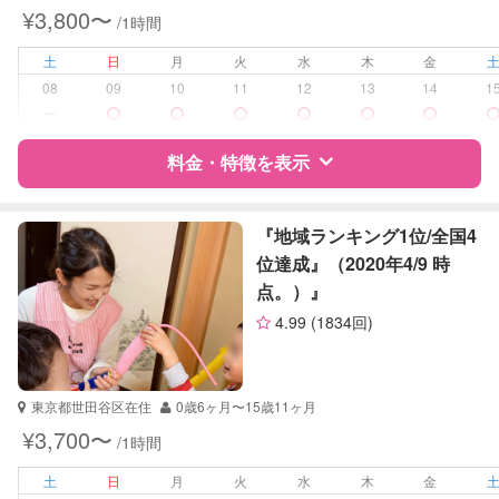
¥3,800〜
/1時間
保健師
土
日
月
火
水
木
金
受験対策
高校受験
08
09
10
11
12
13
14
1
ー
学校/塾の補習・宿題
小学生
中学生
料金・特徴を表示
高校生
特徴
料金
レビュー
対応科目
国語
『地域ランキング1位/全国4
算数
位達成』（2020年4/9 時
理科
点。）』
サポートの特徴
社会
4.99
(1834回)
英語
資格
企業型割引対象(旧内閣府補助対象)
自治体届出済ベビーシッター
看護師
東京都世田谷区在住
0歳6ヶ月〜15歳11ヶ月
¥3,700〜
/1時間
受験対策
小学校受験
土
日
月
火
水
木
金