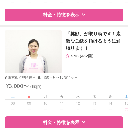
対応科目
なし
ー
ー
ー
ー
ー
ー
ー
料金・特徴を表示
特徴
料金
レビュー
『笑顔』が取り柄です！素
敵なご縁を頂けるように頑
張ります！！
サポートの特徴
4.96
(482回)
資格
企業型割引対象(旧内閣府補助対象)
自治体届出済ベビーシッター
東京都渋谷区在住
4歳0ヶ月〜15歳11ヶ月
受験対策
なし
¥3,000〜
/1時間
学校/塾の補習・宿題
小学生
土
日
月
火
水
木
金
中学生
08
09
10
11
12
13
14
1
ー
ー
ー
ー
ー
ー
ー
対応科目
英語
英会話
料金・特徴を表示
TOEIC