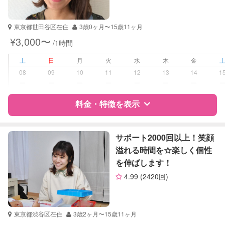
TOEFL
自治体届出済ベビーシッター
英検
東京都世田谷区在住
3歳0ヶ月〜15歳11ヶ月
受験対策
小学校受験
¥3,000〜
/1時間
中学受験
高校受験
土
日
月
火
水
木
金
大学受験
08
09
10
11
12
13
14
1
ー
ー
ー
ー
ー
ー
ー
学校/塾の補習・宿題
小学生
中学生
料金・特徴を表示
高校生
特徴
料金
レビュー
対応科目
国語
サポート2000回以上！笑顔
算数
溢れる時間を☆楽しく個性
理科
を伸ばします！
サポートの特徴
社会
4.99
(2420回)
英語
資格
なし
TOEIC
TOEFL
受験対策
小学校受験
英検
東京都渋谷区在住
3歳2ヶ月〜15歳11ヶ月