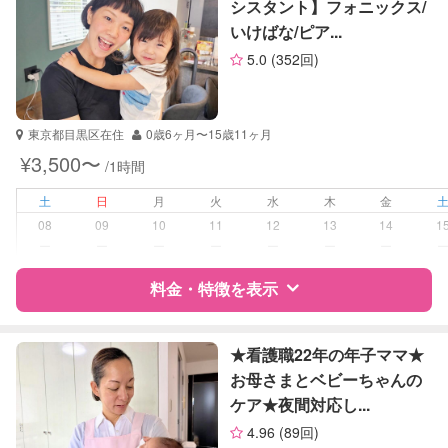
英語
シスタント】フォニックス/
小論文
いけばな/ピア...
サポートの特徴
生物
5.0
(352回)
英会話
資格
なし
英検
受験対策
中学受験
東京都目黒区在住
0歳6ヶ月〜15歳11ヶ月
¥3,500〜
/1時間
学校/塾の補習・宿題
小学生
土
日
月
火
水
木
金
対応科目
国語
08
09
10
11
12
13
14
1
算数
ー
ー
ー
ー
ー
ー
ー
理科
料金・特徴を表示
社会
特徴
料金
レビュー
★看護職22年の年子ママ★
お母さまとベビーちゃんの
ケア★夜間対応し...
サポートの特徴
4.96
(89回)