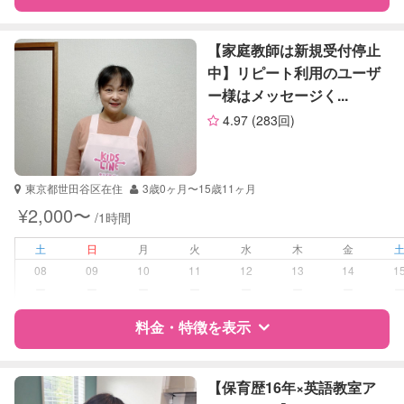
算数
理科
特徴
料金
レビュー
社会
【家庭教師は新規受付停止
英語
中】リピート利用のユーザ
ー様はメッセージく...
サポートの特徴
4.97
(283回)
資格
自治体届出済ベビーシッター
看護師
東京都世田谷区在住
3歳0ヶ月〜15歳11ヶ月
受験対策
中学受験
¥2,000〜
/1時間
高校受験
土
日
月
火
水
木
金
学校/塾の補習・宿題
小学生
08
09
10
11
12
13
14
1
中学生
ー
ー
ー
ー
ー
ー
ー
対応科目
料金・特徴を表示
国語
算数
理科
特徴
料金
レビュー
社会
【保育歴16年×英語教室ア