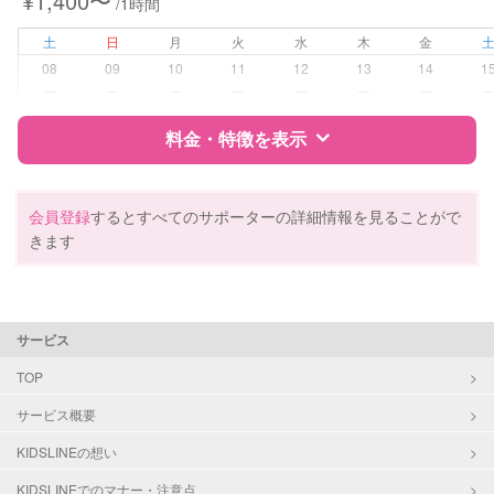
¥1,400〜
/1時間
土
日
月
火
水
木
金
08
09
10
11
12
13
14
1
ー
ー
ー
ー
ー
ー
ー
料金・特徴を表示
特徴
料金
レビュー
会員登録
するとすべてのサポーターの詳細情報を見ることがで
きます
サポートの特徴
資格
なし
サービス
受験対策
なし
TOP
サービス概要
学校/塾の補習・宿題
小学生
KIDSLINEの想い
対応科目
国語
KIDSLINEでのマナー・注意点