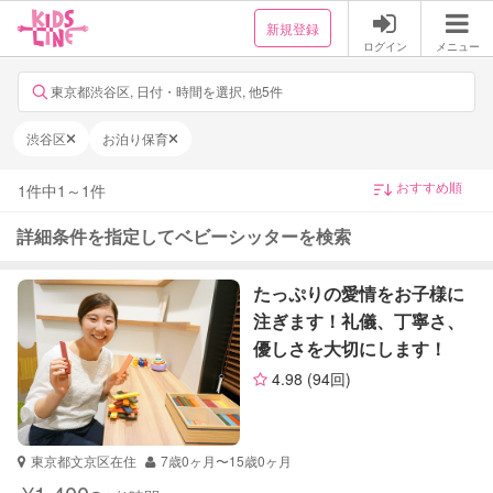
新規登録
ログイン
メニュー
東京都渋谷区, 日付・時間を選択, 他5件
渋谷区
お泊り保育
1
件中
1
～
1
件
詳細条件を指定してベビーシッターを検索
たっぷりの愛情をお子様に
注ぎます！礼儀、丁寧さ、
優しさを大切にします！
4.98
(94回)
東京都文京区在住
7歳0ヶ月〜15歳0ヶ月