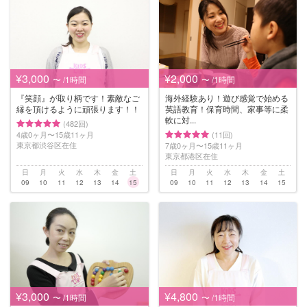
¥3,000
¥2,000
〜 /1時間
〜 /1時間
『笑顔』が取り柄です！素敵なご
海外経験あり！遊び感覚で始める
縁を頂けるように頑張ります！！
英語教育！保育時間、家事等に柔
軟に対...
(482回)
4歳0ヶ月〜15歳11ヶ月
(11回)
東京都渋谷区在住
7歳0ヶ月〜15歳11ヶ月
東京都港区在住
日
月
火
水
木
金
土
日
月
火
水
木
金
土
09
10
11
12
13
14
15
09
10
11
12
13
14
15
¥3,000
¥4,800
〜 /1時間
〜 /1時間