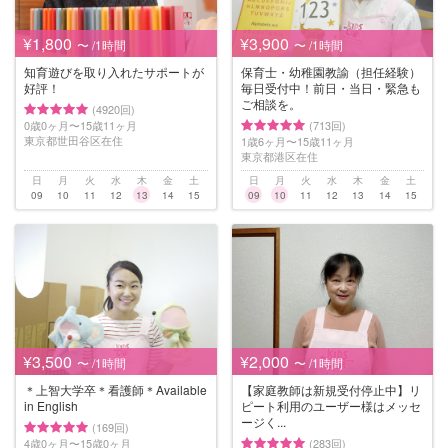
¥1,800
¥3,900
〜 /1時間
〜 /1時間
知育遊びを取り入れたサポートが
保育士・幼稚園教諭（担任経験）
好評！
毎日受付中！前日・当日・緊急も
ご相談を。
(4920回)
0歳0ヶ月〜15歳11ヶ月
(713回)
東京都世田谷区在住
1歳6ヶ月〜15歳11ヶ月
東京都港区在住
日
月
火
水
木
金
土
日
月
火
水
木
金
土
09
10
11
12
13
14
15
09
10
11
12
13
14
15
¥3,500
¥2,000
〜 /1時間
〜 /1時間
＊上智大学卒＊看護師＊Available
【家庭教師は新規受付停止中】リ
in English
ピート利用のユーザー様はメッセ
ージく...
(169回)
4歳0ヶ月〜15歳0ヶ月
(283回)