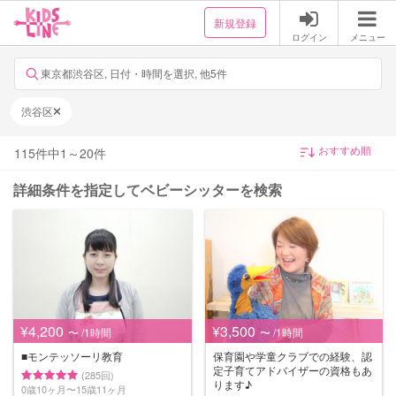
新規登録
ログイン
メニュー
東京都渋谷区, 日付・時間を選択, 他5件
渋谷区
115
件中
1
～
20
件
詳細条件を指定してベビーシッターを検索
¥4,200
¥3,500
〜 /1時間
〜 /1時間
■モンテッソーリ教育
保育園や学童クラブでの経験、認
定子育てアドバイザーの資格もあ
(285回)
ります♪
0歳10ヶ月〜15歳11ヶ月