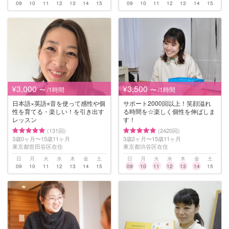
09
10
11
12
13
14
15
09
10
11
12
13
14
15
¥3,000
¥3,500
〜 /1時間
〜 /1時間
日本語×英語⭐︎音を使って感性や個
サポート2000回以上！笑顔溢れ
性を育てる・楽しい！を引き出す
る時間を☆楽しく個性を伸ばしま
レッスン
す！
(131回)
(2420回)
3歳0ヶ月〜15歳11ヶ月
3歳2ヶ月〜15歳11ヶ月
東京都世田谷区在住
東京都渋谷区在住
日
月
火
水
木
金
土
日
月
火
水
木
金
土
09
10
11
12
13
14
15
09
10
11
12
13
14
15