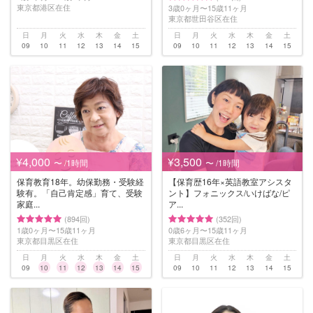
東京都港区在住
3歳0ヶ月〜15歳11ヶ月
東京都世田谷区在住
日
月
火
水
木
金
土
日
月
火
水
木
金
土
09
10
11
12
13
14
15
09
10
11
12
13
14
15
¥4,000
¥3,500
〜 /1時間
〜 /1時間
保育教育18年。幼保勤務・受験経
【保育歴16年×英語教室アシスタ
験有。「自己肯定感」育て、受験
ント】フォニックス/いけばな/ピ
家庭...
ア...
(894回)
(352回)
1歳0ヶ月〜15歳11ヶ月
0歳6ヶ月〜15歳11ヶ月
東京都目黒区在住
東京都目黒区在住
日
月
火
水
木
金
土
日
月
火
水
木
金
土
09
10
11
12
13
14
15
09
10
11
12
13
14
15