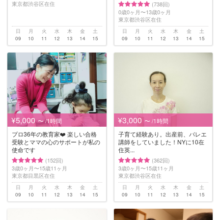
東京都渋谷区在住
(738回)
0歳0ヶ月〜13歳0ヶ月
東京都渋谷区在住
日
月
火
水
木
金
土
日
月
火
水
木
金
土
09
10
11
12
13
14
15
09
10
11
12
13
14
15
¥5,000
¥3,000
〜 /1時間
〜 /1時間
プロ36年の教育家❤️ 楽しい合格
子育て経験あり。出産前、バレエ
受験とママの心のサポートが私の
講師をしていました！NYに10在
使命です
住英...
(152回)
(362回)
3歳0ヶ月〜15歳11ヶ月
3歳0ヶ月〜15歳11ヶ月
東京都目黒区在住
東京都渋谷区在住
日
月
火
水
木
金
土
日
月
火
水
木
金
土
09
10
11
12
13
14
15
09
10
11
12
13
14
15