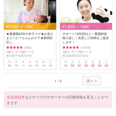
¥4,000
¥3,800
〜 /1時間
〜 /1時間
★看護職22年の年子ママ★お母さ
サポート1300回以上！看護師資
まとベビーちゃんのケア★夜間対
格◎楽しく充実した時間をご提供
応し...
します！
(89回)
(1357回)
0歳0ヶ月〜6歳11ヶ月
3歳0ヶ月〜15歳11ヶ月
東京都千代田区在住
東京都世田谷区在住
日
月
火
水
木
金
土
日
月
火
水
木
金
土
09
10
11
12
13
14
15
09
10
11
12
13
14
15
次へ >
1 / 6
会員登録
するとすべてのサポーターの詳細情報を見ることがで
きます