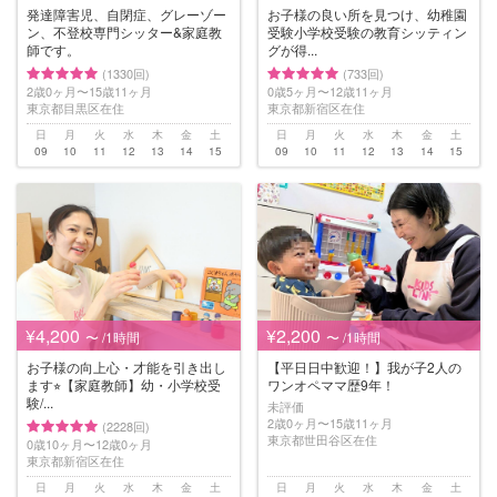
発達障害児、自閉症、グレーゾー
お子様の良い所を見つけ、幼稚園
ン、不登校専門シッター&家庭教
受験小学校受験の教育シッティン
師です。
グが得...
(1330回)
(733回)
2歳0ヶ月〜15歳11ヶ月
0歳5ヶ月〜12歳11ヶ月
東京都目黒区在住
東京都新宿区在住
日
月
火
水
木
金
土
日
月
火
水
木
金
土
09
10
11
12
13
14
15
09
10
11
12
13
14
15
¥4,200
¥2,200
〜 /1時間
〜 /1時間
お子様の向上心・才能を引き出し
【平日日中歓迎！】我が子2人の
ます⭐︎【家庭教師】幼・小学校受
ワンオペママ歴9年！
験/...
未評価
2歳0ヶ月〜15歳11ヶ月
(2228回)
東京都世田谷区在住
0歳10ヶ月〜12歳0ヶ月
東京都新宿区在住
日
月
火
水
木
金
土
日
月
火
水
木
金
土