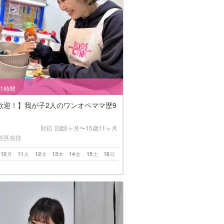
/1時間
歓迎！】我が子2人のワンオペママ歴9
対応
2歳0ヶ月〜15歳11ヶ月
谷区在住
10
11
12
13
14
15
16
月
火
水
木
金
土
日