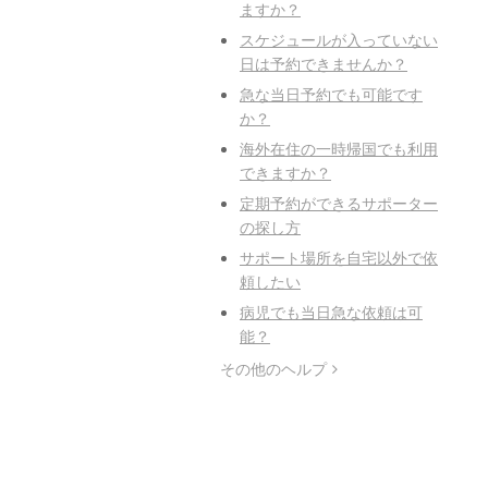
ますか？
スケジュールが入っていない
日は予約できませんか？
急な当日予約でも可能です
か？
海外在住の一時帰国でも利用
できますか？
定期予約ができるサポーター
の探し方
サポート場所を自宅以外で依
頼したい
病児でも当日急な依頼は可
能？
その他のヘルプ