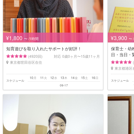
¥1,800
¥3,900
〜 /1時間
〜 
知育遊びを取り入れたサポートが好評！
保育士・幼
日・当日・
(4920回)
対応
0歳0ヶ月〜15歳11ヶ月
東京都世田谷区在住
東京都港区
10
11
12
13
14
15
16
月
火
水
木
金
土
日
スケジュール
スケジュール
09-17