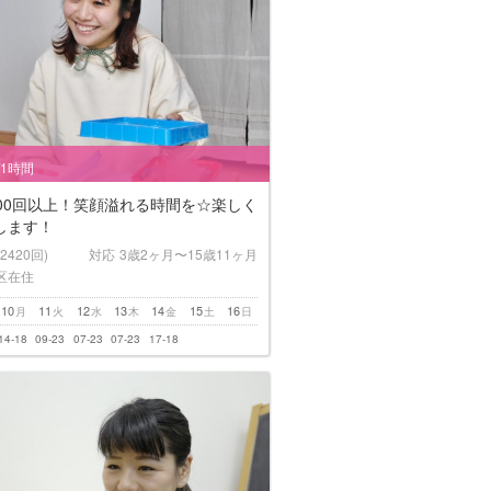
/1時間
000回以上！笑顔溢れる時間を☆楽しく
します！
(2420回)
対応
3歳2ヶ月〜15歳11ヶ月
区在住
10
11
12
13
14
15
16
月
火
水
木
金
土
日
14-18
09-23
07-23
07-23
17-18