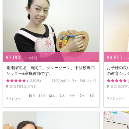
¥3,000
¥4,800
〜 /1時間
〜 
発達障害児、自閉症、グレーゾーン、不登校専門
お子様の良
シッター&家庭教師です。
の教育シッ
(1330回)
対応
2歳0ヶ月〜15歳11ヶ月
東京都目黒区在住
東京都新宿
10
11
12
13
14
15
16
月
火
水
木
金
土
日
スケジュール
スケジュール