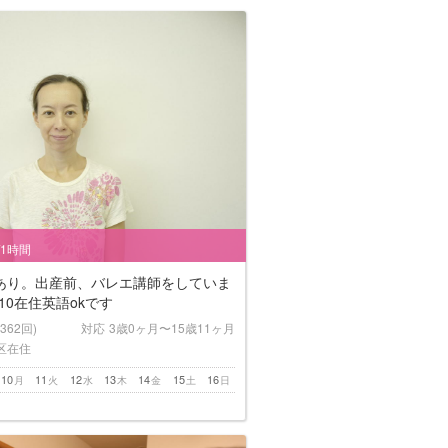
/1時間
あり。出産前、バレエ講師をしていま
10在住英語okです
(362回)
対応
3歳0ヶ月〜15歳11ヶ月
区在住
10
11
12
13
14
15
16
月
火
水
木
金
土
日