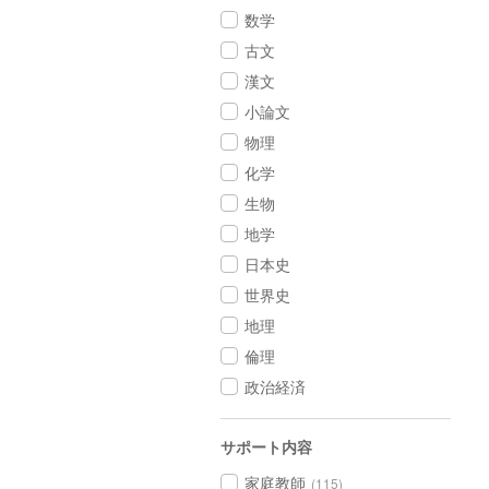
数学
古文
漢文
小論文
物理
化学
生物
地学
日本史
世界史
地理
倫理
政治経済
サポート内容
家庭教師
(115)