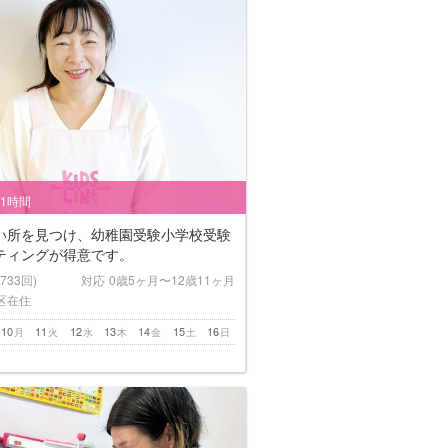
/1時間
い所を見つけ、幼稚園受験小学校受験
ティングが得意です。
(733回)
対応
0歳5ヶ月〜12歳11ヶ月
区在住
10
11
12
13
14
15
16
月
火
水
木
金
土
日