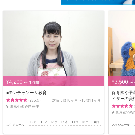
¥4,200
¥3,500
〜 /1時間
〜 
■モンテッソーリ教育
保育園や学
イザーの資
(285回)
対応
0歳10ヶ月〜15歳11ヶ月
東京都渋谷区在住
東京都渋谷
10
11
12
13
14
15
16
月
火
水
木
金
土
日
スケジュール
スケジュール