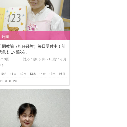
/1時間
稚園教諭（担任経験）毎日受付中！前
緊急もご相談を。
(713回)
対応
1歳6ヶ月〜15歳11ヶ月
在住
10
11
12
13
14
15
16
月
火
水
木
金
土
日
14-23
09-23