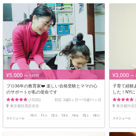
¥5,000
¥3,000
〜 /1時間
〜 
プロ36年の教育家❤️ 楽しい合格受験とママの心
子育て経験
のサポートが私の使命です
した！NYに
(152回)
対応
3歳0ヶ月〜15歳11ヶ月
東京都目黒区在住
東京都渋谷
10
11
12
13
14
15
16
月
火
水
木
金
土
日
スケジュール
スケジュール