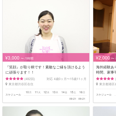
¥3,000
¥2,000
〜 /1時間
〜 
『笑顔』が取り柄です！素敵なご縁を頂けるよう
海外経験あ
に頑張ります！！
時間、家事
(482回)
対応
4歳0ヶ月〜15歳11ヶ月
東京都渋谷区在住
東京都港区
10
11
12
13
14
15
16
月
火
水
木
金
土
日
スケジュール
スケジュール
09-21
09-21