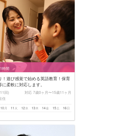
/1時間
り！遊び感覚で始める英語教育！保育
等に柔軟に対応します。
(11回)
対応
7歳0ヶ月〜15歳11ヶ月
在住
10
11
12
13
14
15
16
月
火
水
木
金
土
日