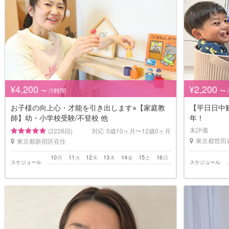
¥4,200
¥2,200
〜 /1時間
〜 
お子様の向上心・才能を引き出します⭐︎【家庭教
【平日日中
師】幼・小学校受験/不登校 他
年！
未評価
(2228回)
対応
0歳10ヶ月〜12歳0ヶ月
東京都世田
東京都新宿区在住
10
11
12
13
14
15
16
月
火
水
木
金
土
日
スケジュール
スケジュール