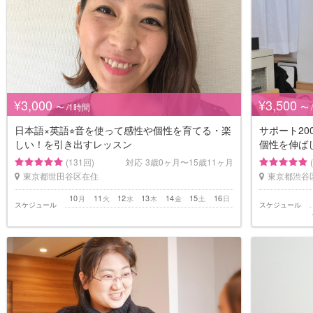
¥3,000
¥3,500
〜 /1時間
〜 
日本語×英語⭐︎音を使って感性や個性を育てる・楽
サポート2
しい！を引き出すレッスン
個性を伸ば
(131回)
対応
3歳0ヶ月〜15歳11ヶ月
東京都世田谷区在住
東京都渋谷
10
11
12
13
14
15
16
月
火
水
木
金
土
日
スケジュール
スケジュール