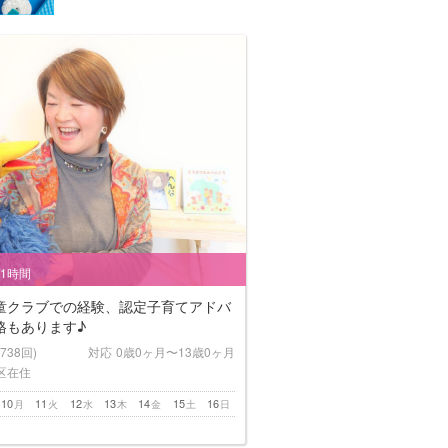
/1時間
童クラブでの経験、認定子育てアドバ
格もあります♪
(738回)
対応
0歳0ヶ月〜13歳0ヶ月
区在住
10
11
12
13
14
15
16
月
火
水
木
金
土
日