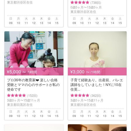
東京都渋谷区在住
(738回)
0歳0ヶ月〜13歳0ヶ月
東京都渋谷区在住
日
月
火
水
木
金
土
日
月
火
水
木
金
土
09
10
11
12
13
14
15
09
10
11
12
13
14
15
¥5,000
¥3,000
〜 /1時間
〜 /1時間
プロ36年の教育家❤️ 楽しい合格
子育て経験あり。出産前、バレエ
受験とママの心のサポートが私の
講師をしていました！NYに10在
使命です
住英...
(152回)
(362回)
3歳0ヶ月〜15歳11ヶ月
3歳0ヶ月〜15歳11ヶ月
東京都目黒区在住
東京都渋谷区在住
日
月
火
水
木
金
土
日
月
火
水
木
金
土
09
10
11
12
13
14
15
09
10
11
12
13
14
15