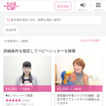
新規登録
ログイン
メニュー
東京都渋谷区, 日付・時間を選択, 他5件
渋谷区
115
件中
1
～
20
件
詳細条件を指定してベビーシッターを検索
¥4,200
¥3,500
〜 /1時間
〜 /1時間
■モンテッソーリ教育
保育園や学童クラブでの経験、認
定子育てアドバイザーの資格もあ
(285回)
ります♪
0歳10ヶ月〜15歳11ヶ月