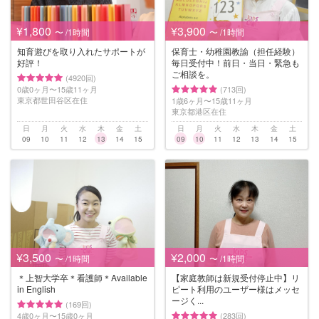
¥1,800
¥3,900
〜 /1時間
〜 /1時間
知育遊びを取り入れたサポートが
保育士・幼稚園教諭（担任経験）
好評！
毎日受付中！前日・当日・緊急も
ご相談を。
(4920回)
0歳0ヶ月〜15歳11ヶ月
(713回)
東京都世田谷区在住
1歳6ヶ月〜15歳11ヶ月
東京都港区在住
日
月
火
水
木
金
土
日
月
火
水
木
金
土
09
10
11
12
13
14
15
09
10
11
12
13
14
15
¥3,500
¥2,000
〜 /1時間
〜 /1時間
＊上智大学卒＊看護師＊Available
【家庭教師は新規受付停止中】リ
in English
ピート利用のユーザー様はメッセ
ージく...
(169回)
4歳0ヶ月〜15歳0ヶ月
(283回)