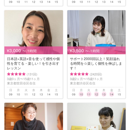
09
10
11
12
13
14
15
09
10
11
12
13
14
15
¥3,000
¥3,500
〜 /1時間
〜 /1時間
日本語×英語⭐︎音を使って感性や個
サポート2000回以上！笑顔溢れ
性を育てる・楽しい！を引き出す
る時間を☆楽しく個性を伸ばしま
レッスン
す！
(131回)
(2420回)
3歳0ヶ月〜15歳11ヶ月
3歳2ヶ月〜15歳11ヶ月
東京都世田谷区在住
東京都渋谷区在住
日
月
火
水
木
金
土
日
月
火
水
木
金
土
09
10
11
12
13
14
15
09
10
11
12
13
14
15