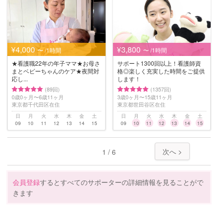
¥4,000
¥3,800
〜 /1時間
〜 /1時間
★看護職22年の年子ママ★お母さ
サポート1300回以上！看護師資
まとベビーちゃんのケア★夜間対
格◎楽しく充実した時間をご提供
応し...
します！
(89回)
(1357回)
0歳0ヶ月〜6歳11ヶ月
3歳0ヶ月〜15歳11ヶ月
東京都千代田区在住
東京都世田谷区在住
日
月
火
水
木
金
土
日
月
火
水
木
金
土
09
10
11
12
13
14
15
09
10
11
12
13
14
15
次へ >
1 / 6
会員登録
するとすべてのサポーターの詳細情報を見ることがで
きます