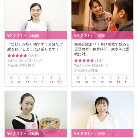
¥3,000
¥2,000
〜 /1時間
〜 /1時間
『笑顔』が取り柄です！素敵なご
海外経験あり！遊び感覚で始める
縁を頂けるように頑張ります！！
英語教育！保育時間、家事等に柔
軟に対...
(482回)
4歳0ヶ月〜15歳11ヶ月
(11回)
東京都渋谷区在住
7歳0ヶ月〜15歳11ヶ月
東京都港区在住
日
月
火
水
木
金
土
日
月
火
水
木
金
土
09
10
11
12
13
14
15
09
10
11
12
13
14
15
¥3,000
¥4,800
〜 /1時間
〜 /1時間