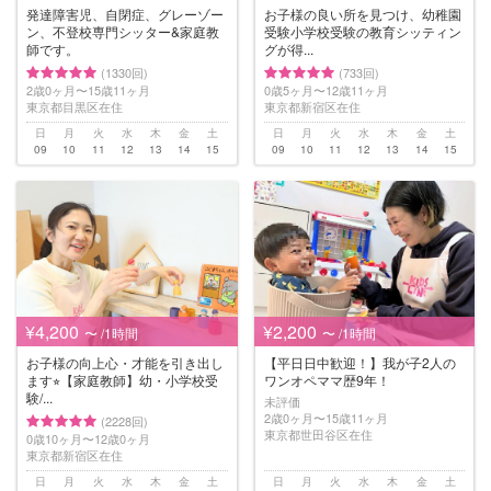
発達障害児、自閉症、グレーゾー
お子様の良い所を見つけ、幼稚園
ン、不登校専門シッター&家庭教
受験小学校受験の教育シッティン
師です。
グが得...
(1330回)
(733回)
2歳0ヶ月〜15歳11ヶ月
0歳5ヶ月〜12歳11ヶ月
東京都目黒区在住
東京都新宿区在住
日
月
火
水
木
金
土
日
月
火
水
木
金
土
09
10
11
12
13
14
15
09
10
11
12
13
14
15
¥4,200
¥2,200
〜 /1時間
〜 /1時間
お子様の向上心・才能を引き出し
【平日日中歓迎！】我が子2人の
ます⭐︎【家庭教師】幼・小学校受
ワンオペママ歴9年！
験/...
未評価
2歳0ヶ月〜15歳11ヶ月
(2228回)
東京都世田谷区在住
0歳10ヶ月〜12歳0ヶ月
東京都新宿区在住
日
月
火
水
木
金
土
日
月
火
水
木
金
土