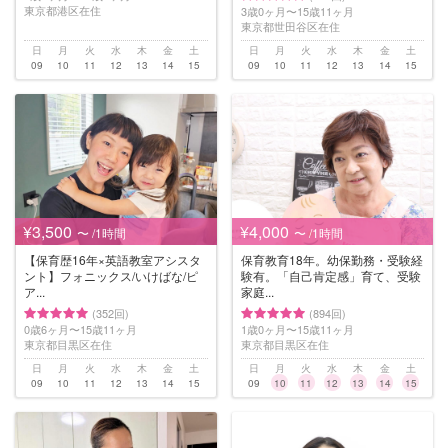
東京都港区在住
3歳0ヶ月〜15歳11ヶ月
東京都世田谷区在住
日
月
火
水
木
金
土
日
月
火
水
木
金
土
09
10
11
12
13
14
15
09
10
11
12
13
14
15
¥3,500
¥4,000
〜 /1時間
〜 /1時間
【保育歴16年×英語教室アシスタ
保育教育18年。幼保勤務・受験経
ント】フォニックス/いけばな/ピ
験有。「自己肯定感」育て、受験
ア...
家庭...
(352回)
(894回)
0歳6ヶ月〜15歳11ヶ月
1歳0ヶ月〜15歳11ヶ月
東京都目黒区在住
東京都目黒区在住
日
月
火
水
木
金
土
日
月
火
水
木
金
土
09
10
11
12
13
14
15
09
10
11
12
13
14
15