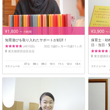
¥1,800
¥3,900
〜 /1時間
〜 
知育遊びを取り入れたサポートが好評！
保育士・幼
日・当日・
(4915回)
対応
0歳0ヶ月〜15歳11ヶ月
東京都世田谷区在住
東京都港区
07
08
09
10
11
12
13
金
土
日
月
火
水
木
スケジュール
スケジュール