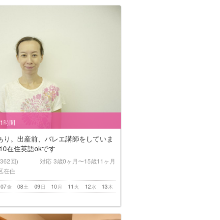
/1時間
あり。出産前、バレエ講師をしていま
10在住英語okです
(362回)
対応
3歳0ヶ月〜15歳11ヶ月
区在住
07
08
09
10
11
12
13
金
土
日
月
火
水
木