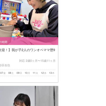
/1時間
歓迎！】我が子2人のワンオペママ歴9
対応
2歳0ヶ月〜15歳11ヶ月
谷区在住
07
08
09
10
11
12
13
金
土
日
月
火
水
木