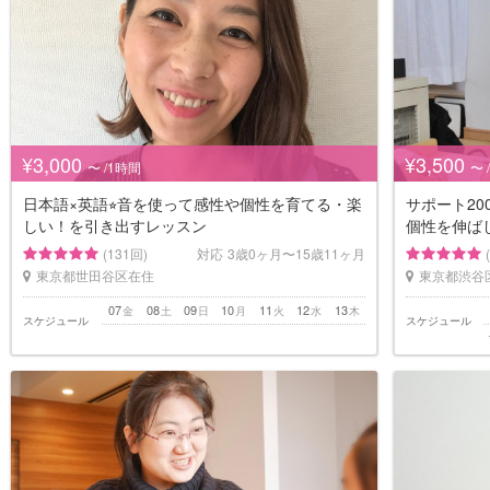
¥3,000
¥3,500
〜 /1時間
〜 
日本語×英語⭐︎音を使って感性や個性を育てる・楽
サポート2
しい！を引き出すレッスン
個性を伸ば
(131回)
対応
3歳0ヶ月〜15歳11ヶ月
東京都世田谷区在住
東京都渋谷
07
08
09
10
11
12
13
金
土
日
月
火
水
木
スケジュール
スケジュール