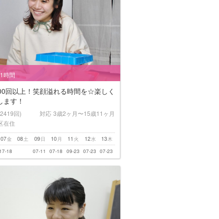
/1時間
000回以上！笑顔溢れる時間を☆楽しく
します！
(2419回)
対応
3歳2ヶ月〜15歳11ヶ月
区在住
07
08
09
10
11
12
13
金
土
日
月
火
水
木
17-18
07-11
07-18
09-23
07-23
07-23