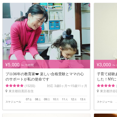
¥5,000
¥3,000
〜 /1時間
〜 
プロ36年の教育家❤️ 楽しい合格受験とママの心
子育て経験
のサポートが私の使命です
した！NYに
(152回)
対応
3歳0ヶ月〜15歳11ヶ月
東京都目黒区在住
東京都渋谷
07
08
09
10
11
12
13
金
土
日
月
火
水
木
スケジュール
スケジュール