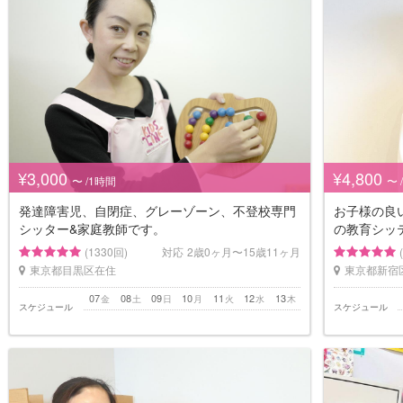
¥3,000
¥4,800
〜 /1時間
〜 
発達障害児、自閉症、グレーゾーン、不登校専門
お子様の良
シッター&家庭教師です。
の教育シッ
(1330回)
対応
2歳0ヶ月〜15歳11ヶ月
東京都目黒区在住
東京都新宿
07
08
09
10
11
12
13
金
土
日
月
火
水
木
スケジュール
スケジュール