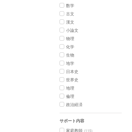
数学
古文
漢文
小論文
物理
化学
生物
地学
日本史
世界史
地理
倫理
政治経済
サポート内容
家庭教師
(115)