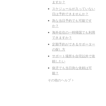
ますか？
スケジュールが入っていない
日は予約できませんか？
急な当日予約でも可能です
か？
海外在住の一時帰国でも利用
できますか？
定期予約ができるサポーター
の探し方
サポート場所を自宅以外で依
頼したい
病児でも当日急な依頼は可
能？
その他のヘルプ