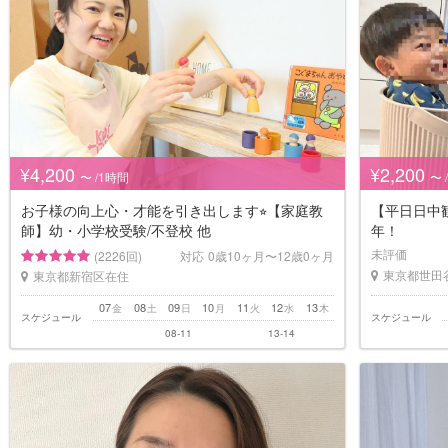
¥4,200
¥2,200
〜 /1時間
〜 
お子様の向上心・才能を引き出します⭐︎【家庭教
【平日日中
師】幼・小学校受験/不登校 他
年！
未評価
(2226回)
対応
0歳10ヶ月〜12歳0ヶ月
東京都世田
東京都新宿区在住
07
08
09
10
11
12
13
金
土
日
月
火
水
木
スケジュール
スケジュール
08-11
13-14