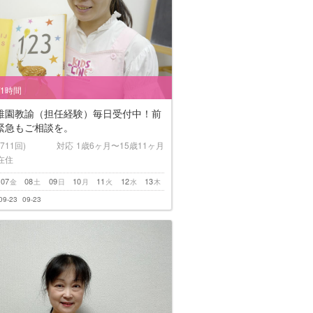
/1時間
稚園教諭（担任経験）毎日受付中！前
緊急もご相談を。
(711回)
対応
1歳6ヶ月〜15歳11ヶ月
在住
07
08
09
10
11
12
13
金
土
日
月
火
水
木
09-23
09-23