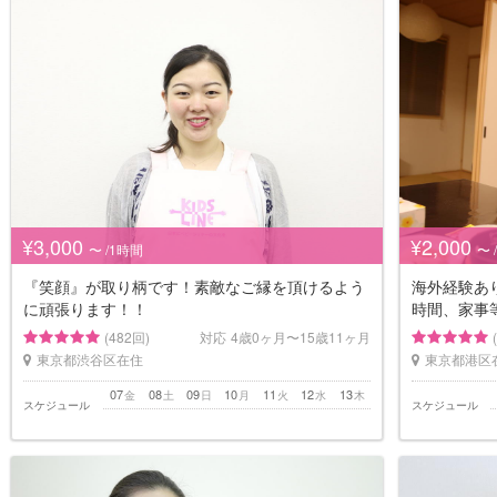
¥3,000
¥2,000
〜 /1時間
〜 
『笑顔』が取り柄です！素敵なご縁を頂けるよう
海外経験あ
に頑張ります！！
時間、家事
(482回)
対応
4歳0ヶ月〜15歳11ヶ月
東京都渋谷区在住
東京都港区
07
08
09
10
11
12
13
金
土
日
月
火
水
木
スケジュール
スケジュール