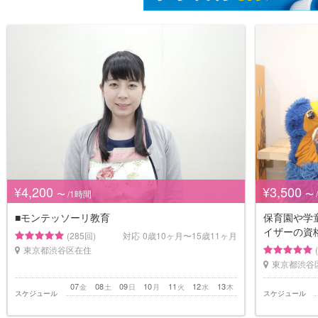
¥4,200
¥3,500
〜 /1時間
〜 
■モンテッソーリ教育
保育園や学
イザーの資
(285回)
対応
0歳10ヶ月〜15歳11ヶ月
東京都渋谷区在住
東京都渋谷
07
08
09
10
11
12
13
金
土
日
月
火
水
木
スケジュール
スケジュール