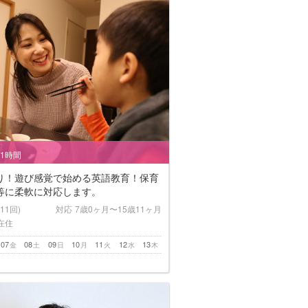
/1時間
り！遊び感覚で始める英語教育！保育
等に柔軟に対応します。
(11回)
対応
7歳0ヶ月〜15歳11ヶ月
在住
07
08
09
10
11
12
13
金
土
日
月
火
水
木