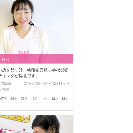
/1時間
い所を見つけ、幼稚園受験小学校受験
ティングが得意です。
(732回)
対応
0歳5ヶ月〜12歳11ヶ月
区在住
07
08
09
10
11
12
13
金
土
日
月
火
水
木