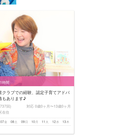
/1時間
童クラブでの経験、認定子育てアドバ
格もあります♪
(737回)
対応
0歳0ヶ月〜13歳0ヶ月
区在住
07
08
09
10
11
12
13
金
土
日
月
火
水
木