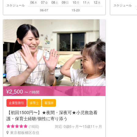
06
07
08
09
10
11
12
木
金
土
日
月
火
水
スケジュール
スケジュール
06-07
15-20
¥2,500
〜 /1時間
企業型割引
保育士
看護師
【初回1500円〜】★夜間・深夜可★小児救急看
護・保育士経験/個性に寄り添う
(16回)
対応
0歳6ヶ月〜15歳11ヶ月
東京都板橋区在住