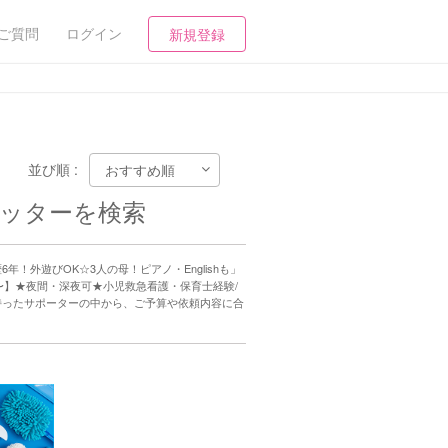
ご質問
ログイン
新規登録
並び順 :
シッターを検索
外遊びOK☆3人の母！ピアノ・Englishも」
00円〜】★夜間・深夜可★小児救急看護・保育士経験/
持ったサポーターの中から、ご予算や依頼内容に合