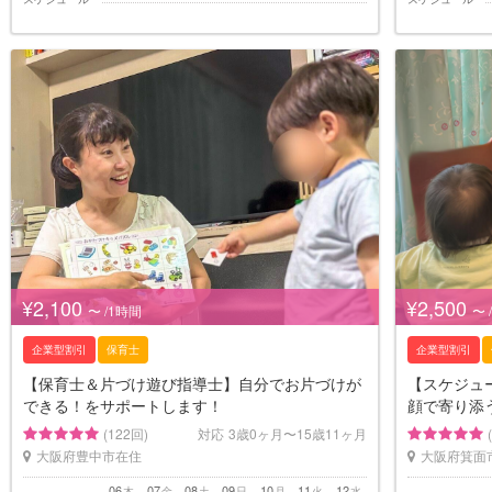
¥2,100
¥2,500
〜 /1時間
〜 
企業型割引
保育士
企業型割引
【保育士＆片づけ遊び指導士】自分でお片づけが
【スケジュー
できる！をサポートします！
顔で寄り添
(122回)
対応
3歳0ヶ月〜15歳11ヶ月
大阪府豊中市在住
大阪府箕面
06
07
08
09
10
11
12
木
金
土
日
月
火
水