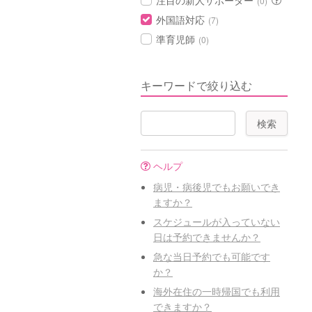
注目の新人サポーター
(0)
外国語対応
(7)
準育児師
(0)
キーワードで絞り込む
ヘルプ
病児・病後児でもお願いでき
ますか？
スケジュールが入っていない
日は予約できませんか？
急な当日予約でも可能です
か？
海外在住の一時帰国でも利用
できますか？