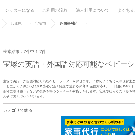
シッターになる
ご利用の流れ
法人利用について
よくある
兵庫県
宝塚市
外国語対応
検索結果 :
7件中 1-7件
宝塚の英語・外国語対応可能なベビー
宝塚で英語・外国語対応可能なベビーシッターを探せます。「森のようちえん等保育士歴6年！
「とにかく子供が大好き❤︎ 安心安全‼︎ 笑顔で愛ある保育☺︎ 全国対応✈︎」「【初回15
個性に寄り添う」などの強みを持つシッターが対応いたします。宝塚で様々なスキルを
わせて選んでいただけます。
カテゴリで絞る