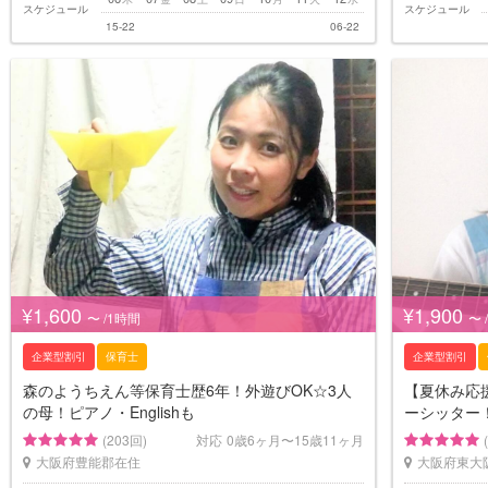
スケジュール
スケジュール
15-22
06-22
¥1,600
¥1,900
〜 /1時間
〜 
企業型割引
保育士
企業型割引
森のようちえん等保育士歴6年！外遊びOK☆3人
【夏休み応援
の母！ピアノ・Englishも
ーシッター
(203回)
対応
0歳6ヶ月〜15歳11ヶ月
大阪府豊能郡在住
大阪府東大