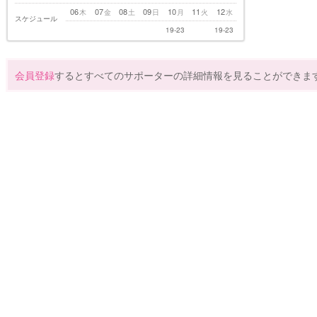
06
07
08
09
10
11
12
木
金
土
日
月
火
水
スケジュール
19-23
19-23
会員登録
するとすべてのサポーターの詳細情報を見ることができま