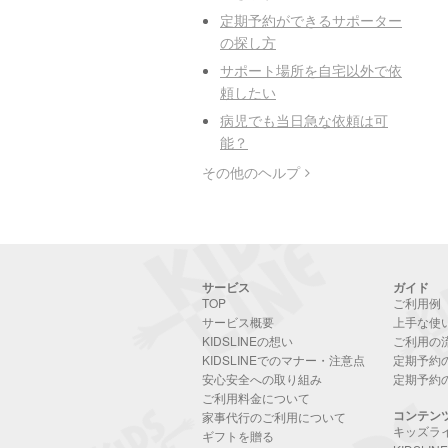
定期予約ができるサポーター
の探し方
サポート場所を自宅以外で依
頼したい
病児でも当日急な依頼は可
能？
その他のヘルプ
サービス
ガイド
TOP
ご利用例
サービス概要
上手な使
KIDSLINEの想い
ご利用の
KIDSLINEでのマナー・注意点
定期予約
安心安全への取り組み
定期予約
ご利用料金について
コンテン
家事代行のご利用について
キッズラ
ギフトを贈る