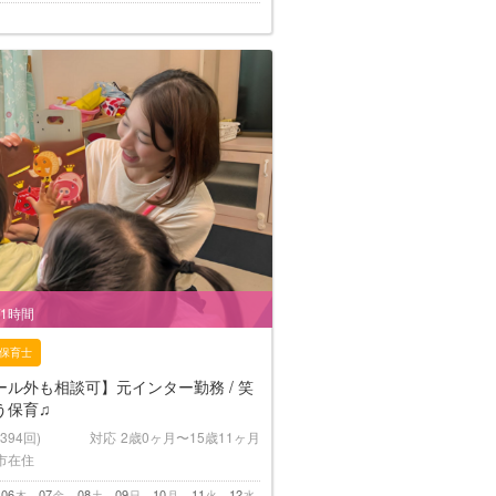
/1時間
保育士
ル外も相談可】元インター勤務 / 笑
う保育♫
(394回)
対応
2歳0ヶ月〜15歳11ヶ月
市在住
06
07
08
09
10
11
12
木
金
土
日
月
火
水