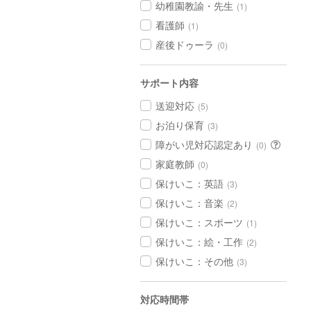
幼稚園教諭・先生
(1)
看護師
(1)
産後ドゥーラ
(0)
サポート内容
送迎対応
(5)
お泊り保育
(3)
障がい児対応認定あり
(0)
家庭教師
(0)
保けいこ：英語
(3)
保けいこ：音楽
(2)
保けいこ：スポーツ
(1)
保けいこ：絵・工作
(2)
保けいこ：その他
(3)
対応時間帯