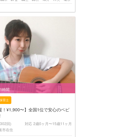
/1時間
保育士
！¥1,900〜】全国1位で安心のベビ
！
(302回)
対応
2歳0ヶ月〜15歳11ヶ月
阪市在住