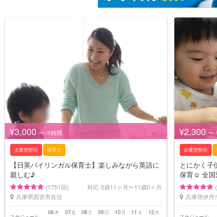
¥3,000
¥2,300
〜 /1時間
〜 
企業型割引
保育士
企業型割引
【日英バイリンガル保育士】楽しみながら英語に
とにかく子供
親しむ♪
保育☺︎ 全国
(1751回)
対応
0歳11ヶ月〜11歳0ヶ月
兵庫県西宮市在住
兵庫県伊丹
06
07
08
09
10
11
12
木
金
土
日
月
火
水
スケジュール
スケジュール