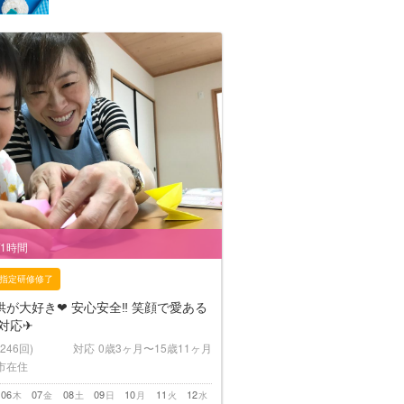
/1時間
指定研修修了
が大好き❤︎ 安心安全‼︎ 笑顔で愛ある
対応✈︎
(246回)
対応
0歳3ヶ月〜15歳11ヶ月
市在住
06
07
08
09
10
11
12
木
金
土
日
月
火
水