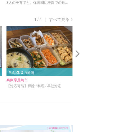
3人の子育てと、保育園幼稚園での勤...
0~２歳の保育補助8年、ファミサポ.
1
/
4
すべて見る
¥2,200
¥3,500
/1時間
/1時間
兵庫県尼崎市
東京都江東区
【対応可能】掃除 / 料理 / 早朝対応
【対応可能】掃除 / 料理 / 早朝対応 
対応
NEW