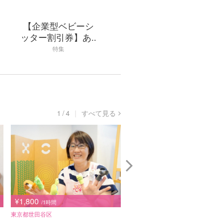
【企業型ベビーシ
ッター割引券】あ..
特集
1
/
4
すべて見る
¥1,800
¥1,900
/1時間
/1時間
東京都世田谷区
東京都中野区