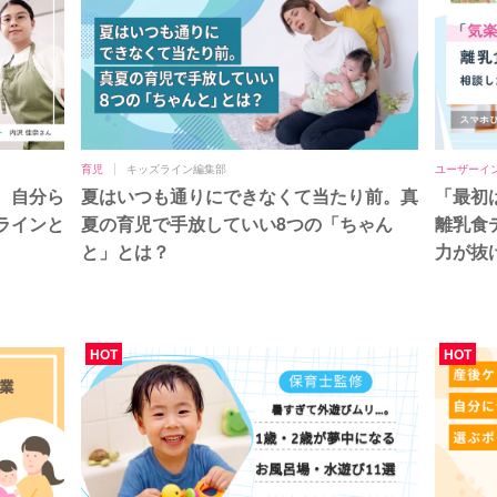
育児
キッズライン編集部
ユーザーイ
。自分ら
夏はいつも通りにできなくて当たり前。真
「最初
ラインと
夏の育児で手放していい8つの「ちゃん
離乳食
と」とは？
力が抜
HOT
HOT