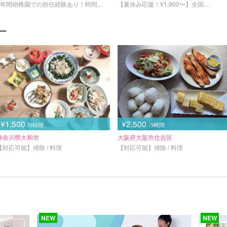
3年間幼稚園での担任経験あり！時間...
【夏休み応援！¥1,900〜】全国...
ー
¥1,500
¥2,500
/1時間
/1時間
神奈川県大和市
大阪府大阪市住吉区
【対応可能】掃除 / 料理
【対応可能】掃除 / 料理
NEW
NEW