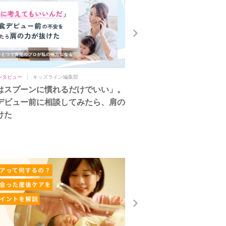
ンタビュー
キッズライン編集部
育児
キッズライン編集部
はスプーンに慣れるだけでいい」。
夏の寝かしつけ、なんで
デビュー前に相談してみたら、肩の
の？子どもの生活リズム
けた
て直し方
HOT