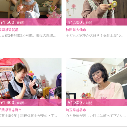
¥1,500
¥1,300
/1時間
/1時間
福岡県遠賀郡
秋田県大仙市
土日祝24時間対応可能。現役の親御...
子どもと家事が大好き！保育士歴15...
¥1,600
¥1,800
/1時間
/1時間
千葉県習志野市
埼玉県越谷市
保育士歴9年｜現役保育士が安心・丁...
心と身体が苦しい時には頼って下さい...