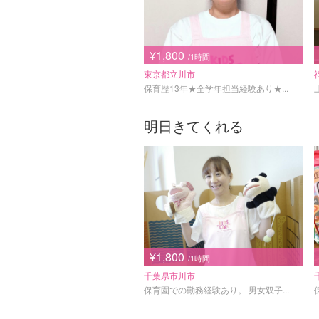
¥1,800
/1時間
東京都立川市
保育歴13年★全学年担当経験あり★...
明日きてくれる
¥1,800
/1時間
千葉県市川市
保育園での勤務経験あり。 男女双子...