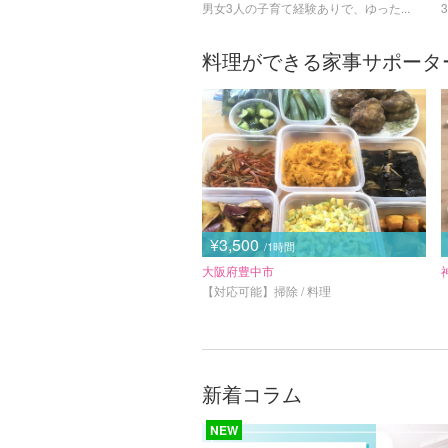
男女3人の子育て経験ありで、ゆった...
料理ができる家事サポータ
¥3,500
/1時間
大阪府豊中市
【対応可能】掃除 / 料理
新着コラム
NEW