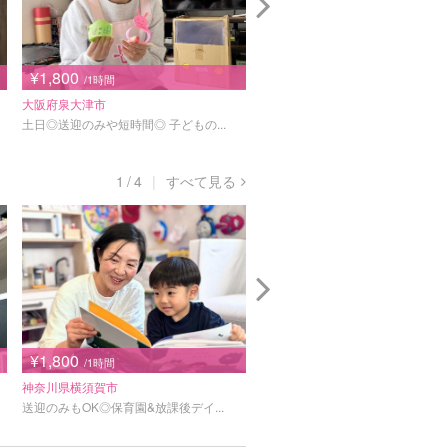
¥1,800
¥1,600
/1時間
/1時間
大阪府泉大津市
栃木県足利市
土日◎送迎のみや短時間◎ 子どもの...
土日OK! 深夜23:45分までO...
1
/
4
すべて見る
¥1,800
¥1,900
/1時間
/1時間
神奈川県横須賀市
千葉県佐倉市
送迎のみもOK◎保育園&放課後デイ...
05〜21時OK【主婦28年・育児...