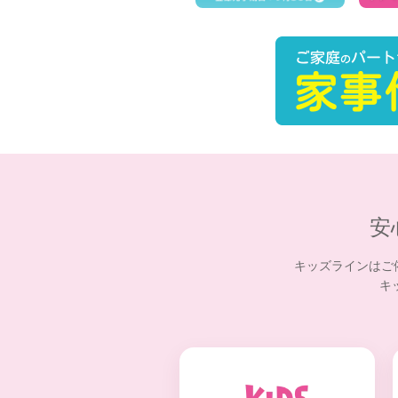
安
キッズラインはご
キ