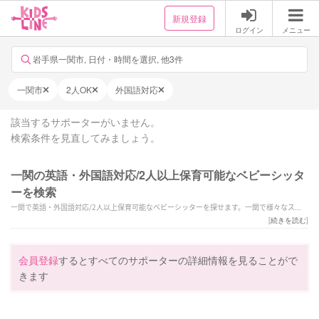
新規登録
ログイン
メニュー
岩手県一関市, 日付・時間を選択, 他3件
一関市
2人OK
外国語対応
該当するサポーターがいません。
検索条件を見直してみましょう。
一関の英語・外国語対応/2人以上保育可能なベビーシッタ
ーを検索
一関で英語・外国語対応/2人以上保育可能なベビーシッターを探せます。一関で様々なスキ
ルを持ったサポーターの中から、ご予算や依頼内容に合わせて選んでいただけます。
[
続きを読む
]
会員登録
するとすべてのサポーターの詳細情報を見ることがで
きます