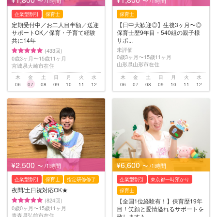
〜 /1時間
〜 /1時間
企業型割引
保育士
保育士
定期受付中／お二人目半額／送迎
【日中大歓迎◎】生後3ヶ月〜◎
サポートOK／保育・子育て経験
保育士歴9年目・540組の親子様
共に14年
サポ...
未評価
(433回)
0歳3ヶ月〜15歳11ヶ月
0歳3ヶ月〜15歳11ヶ月
山形県山形市在住
宮城県大崎市在住
木
金
土
日
月
火
水
木
金
土
日
月
火
水
06
07
08
09
10
11
12
06
07
08
09
10
11
12
¥2,500
¥6,600
〜 /1時間
〜 /1時間
企業型割引
保育士
指定研修修了
企業型割引
東京都一時預かり
夜間/土日祝対応OK★
保育士
(824回)
【全国1位経験有！】保育歴19年
0歳0ヶ月〜15歳11ヶ月
目！笑顔と愛情溢れるサポートを
青森県弘前市在住
致します♪