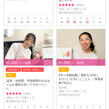
(756回)
0歳2ヶ月〜15歳11ヶ月
東京都世田谷区在住
木
金
土
日
月
火
水
木
金
土
日
月
火
水
06
07
08
09
10
11
12
06
07
08
09
10
11
12
¥3,300
¥3,000
〜 /1時間
〜 /1時間
企業型割引
東京都一時預かり
保育士
6月〜本格始動！個性を大切に、
保育士
やりたいを共にとことん！ 保育経
\送迎・短時間・早朝夜間やお泊ま
験7年以上
りも♪/ 愛情を持ってサポートい
未評価
た...
0歳4ヶ月〜15歳11ヶ月
(159回)
奈良県天理市在住
0歳10ヶ月〜15歳11ヶ月
東京都渋谷区在住
木
金
土
日
月
火
水
木
金
土
日
月
火
水