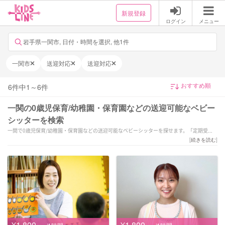
新規登録
ログイン
メニュー
岩手県一関市, 日付・時間を選択, 他1件
一関市
送迎対応
送迎対応
6
件中
1
～
6
件
一関の0歳児保育/幼稚園・保育園などの送迎可能なベビー
シッターを検索
一関で0歳児保育/幼稚園・保育園などの送迎可能なベビーシッターを探せます。「定期受付
中／お二人目半額／送迎サポートOK／保育・子育て経験共に14年」「夜間/土日祝対応
[
続きを読む
]
OK★」「6月〜本格始動！個性を大切に、やりたいを共にとことん！
保育経験7年以上」などの強みを持つシッターが対応いたします。一関で様々なスキルを持っ
たサポーターの中から、ご予算や依頼内容に合わせて選んでいただけます。
¥1,800
¥1,800