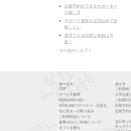
定期予約ができるサポーター
の探し方
サポート場所を自宅以外で依
頼したい
病児でも当日急な依頼は可
能？
その他のヘルプ
サービス
ガイド
TOP
ご利用例
サービス概要
上手な使
KIDSLINEの想い
ご利用の
KIDSLINEでのマナー・注意点
定期予約
安心安全への取り組み
定期予約
ご利用料金について
コンテン
家事代行のご利用について
キッズラ
ギフトを贈る