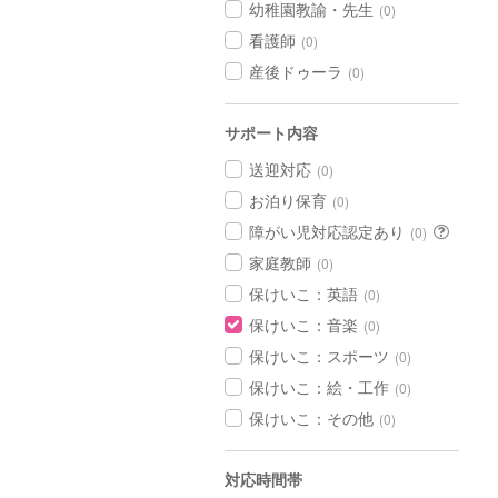
幼稚園教諭・先生
(0)
看護師
(0)
産後ドゥーラ
(0)
サポート内容
送迎対応
(0)
お泊り保育
(0)
障がい児対応認定あり
(0)
家庭教師
(0)
保けいこ：英語
(0)
保けいこ：音楽
(0)
保けいこ：スポーツ
(0)
保けいこ：絵・工作
(0)
保けいこ：その他
(0)
対応時間帯