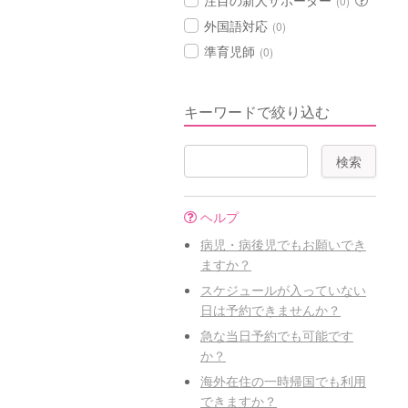
注目の新人サポーター
(0)
外国語対応
(0)
準育児師
(0)
キーワードで絞り込む
ヘルプ
病児・病後児でもお願いでき
ますか？
スケジュールが入っていない
日は予約できませんか？
急な当日予約でも可能です
か？
海外在住の一時帰国でも利用
できますか？