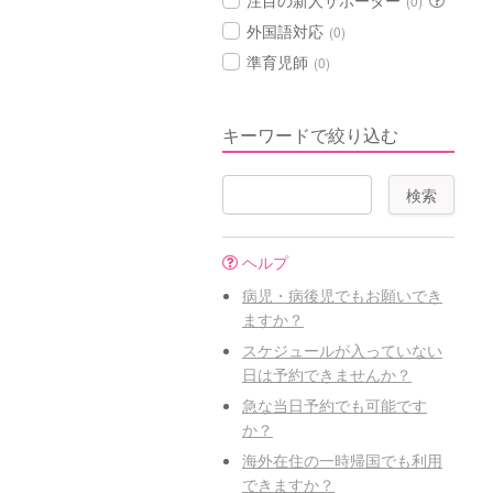
注目の新人サポーター
(0)
外国語対応
(0)
準育児師
(0)
キーワードで絞り込む
ヘルプ
病児・病後児でもお願いでき
ますか？
スケジュールが入っていない
日は予約できませんか？
急な当日予約でも可能です
か？
海外在住の一時帰国でも利用
できますか？