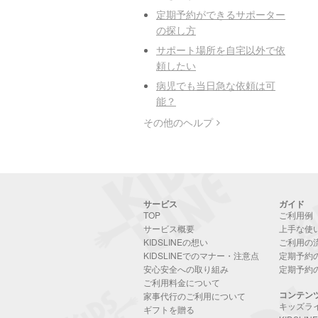
定期予約ができるサポーター
の探し方
サポート場所を自宅以外で依
頼したい
病児でも当日急な依頼は可
能？
その他のヘルプ
サービス
ガイド
TOP
ご利用例
サービス概要
上手な使
KIDSLINEの想い
ご利用の
KIDSLINEでのマナー・注意点
定期予約
安心安全への取り組み
定期予約
ご利用料金について
コンテン
家事代行のご利用について
キッズラ
ギフトを贈る