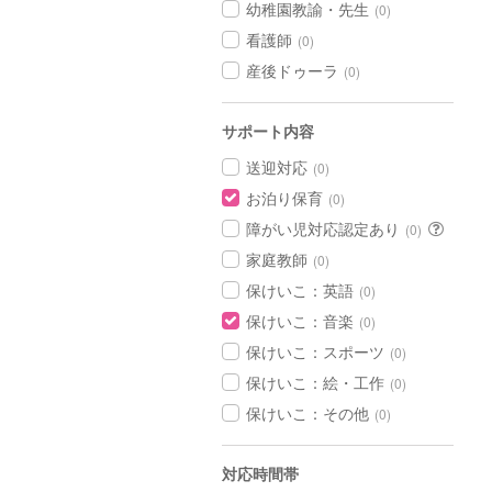
幼稚園教諭・先生
(0)
看護師
(0)
産後ドゥーラ
(0)
サポート内容
送迎対応
(0)
お泊り保育
(0)
障がい児対応認定あり
(0)
家庭教師
(0)
保けいこ：英語
(0)
保けいこ：音楽
(0)
保けいこ：スポーツ
(0)
保けいこ：絵・工作
(0)
保けいこ：その他
(0)
対応時間帯