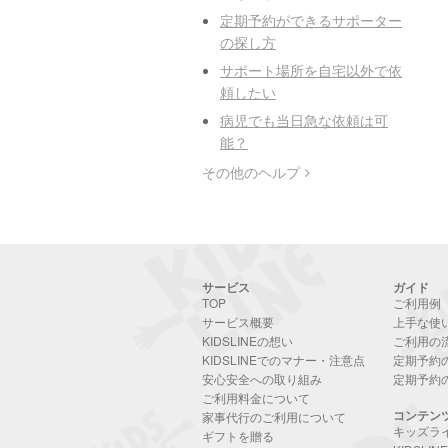
定期予約ができるサポーター
の探し方
サポート場所を自宅以外で依
頼したい
病児でも当日急な依頼は可
能？
その他のヘルプ
サービス
ガイド
TOP
ご利用例
サービス概要
上手な使
KIDSLINEの想い
ご利用の
KIDSLINEでのマナー・注意点
定期予約
安心安全への取り組み
定期予約
ご利用料金について
コンテン
家事代行のご利用について
キッズラ
ギフトを贈る