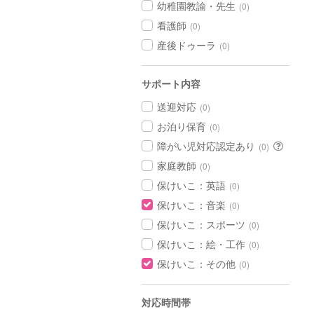
幼稚園教諭・先生
(0)
看護師
(0)
産後ドゥーラ
(0)
サポート内容
送迎対応
(0)
お泊り保育
(0)
障がい児対応認定あり
(0)
家庭教師
(0)
保けいこ：英語
(0)
保けいこ：音楽
(0)
保けいこ：スポーツ
(0)
保けいこ：絵・工作
(0)
保けいこ：その他
(0)
対応時間帯