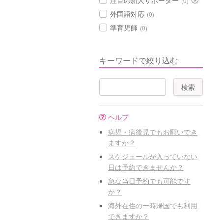
注目の新人サポーター
(0)
外国語対応
(0)
準育児師
(0)
キーワードで絞り込む
ヘルプ
病児・病後児でもお願いでき
ますか？
スケジュールが入っていない
日は予約できませんか？
急な当日予約でも可能です
か？
海外在住の一時帰国でも利用
できますか？