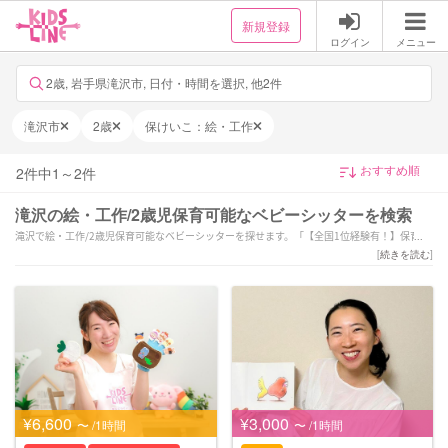
新規登録
ログイン
メニュー
2歳, 岩手県滝沢市, 日付・時間を選択, 他2件
滝沢市
2歳
保けいこ：絵・工作
2
件中
1
～
2
件
滝沢の絵・工作/2歳児保育可能なベビーシッターを検索
滝沢で絵・工作/2歳児保育可能なベビーシッターを探せます。「【全国1位経験有！】保育歴
19年目！笑顔と愛情溢れるサポートを致します♪」「6月〜本格始動！個性を大切に、やりた
[
続きを読む
]
いを共にとことん！
保育経験7年以上」などの強みを持つシッターが対応いたします。滝沢で様々なスキルを持っ
たサポーターの中から、ご予算や依頼内容に合わせて選んでいただけます。
¥6,600
¥3,000
〜 /1時間
〜 /1時間