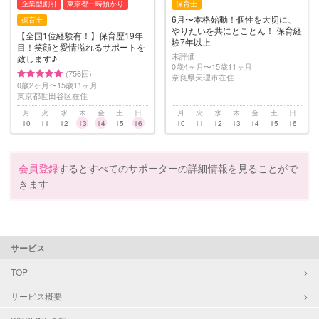
企業型割引
東京都一時預かり
保育士
6月〜本格始動！個性を大切に、
保育士
やりたいを共にとことん！ 保育経
【全国1位経験有！】保育歴19年
験7年以上
目！笑顔と愛情溢れるサポートを
未評価
致します♪
0歳4ヶ月〜15歳11ヶ月
(756回)
奈良県天理市在住
0歳2ヶ月〜15歳11ヶ月
東京都世田谷区在住
月
火
水
木
金
土
日
月
火
水
木
金
土
日
10
11
12
13
14
15
16
10
11
12
13
14
15
16
会員登録
するとすべてのサポーターの詳細情報を見ることがで
きます
サービス
TOP
サービス概要