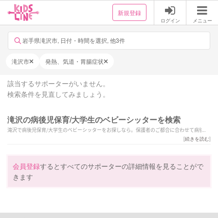
新規登録
ログイン
メニュー
岩手県滝沢市, 日付・時間を選択, 他3件
滝沢市
発熱、気道・胃腸症状
該当するサポーターがいません。
検索条件を見直してみましょう。
滝沢の病後児保育/大学生のベビーシッターを検索
滝沢で病後児保育/大学生のベビーシッターをお探しなら。保護者のご都合に合わせて病後の
子供を安心して任せられるベビーシッターが探せます。
[
続きを読む
]
会員登録
するとすべてのサポーターの詳細情報を見ることがで
きます