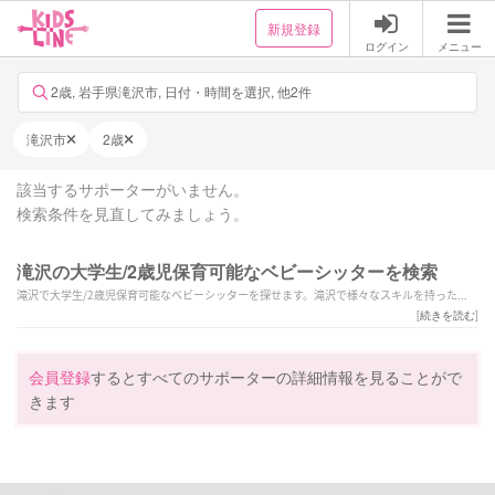
新規登録
ログイン
メニュー
2歳, 岩手県滝沢市, 日付・時間を選択, 他2件
滝沢市
2歳
該当するサポーターがいません。
検索条件を見直してみましょう。
滝沢の大学生/2歳児保育可能なベビーシッターを検索
滝沢で大学生/2歳児保育可能なベビーシッターを探せます。滝沢で様々なスキルを持ったサ
ポーターの中から、ご予算や依頼内容に合わせて選んでいただけます。
[
続きを読む
]
会員登録
するとすべてのサポーターの詳細情報を見ることがで
きます