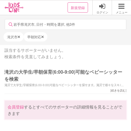
新規登録
ログイン
メニュー
岩手県滝沢市, 日付・時間を選択, 他3件
滝沢市
早朝対応
該当するサポーターがいません。
検索条件を見直してみましょう。
滝沢の大学生/早朝保育(6:00-9:00)可能なベビーシッター
を検索
滝沢で大学生/早朝保育(6:00-9:00)可能なベビーシッターを探せます。滝沢で様々なスキルを
持ったサポーターの中から、ご予算や依頼内容に合わせて選んでいただけます。
[
続きを読む
]
会員登録
するとすべてのサポーターの詳細情報を見ることがで
きます