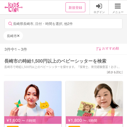
新規登録
ログイン
メニュー
長崎県長崎市, 日付・時間を選択, 他2件
長崎市
3
件中
1
～
3
件
長崎市の時給1,500円以上のベビーシッターを検索
長崎市で時給1,500円以上のベビーシッターを探せます。「保育士、育児経験豊富！お子さま
との
[
続きを読む
]
優しく丁寧な関わりを大事にしています。」「保育歴15年以上です☆早朝夜間対応可能◎送
迎OK!
ホテルでのサポート可」「保育歴２１年！0歳〜６歳まで経験ありホテルでの預かり外出先で
のサポートも可能」などの強みを持つシッターが対応いたします。長崎市で様々なスキルを
持ったサポーターの中から、ご予算や依頼内容に合わせて選んでいただけます。
¥1,600
¥1,800
〜 /1時間
〜 /1時間