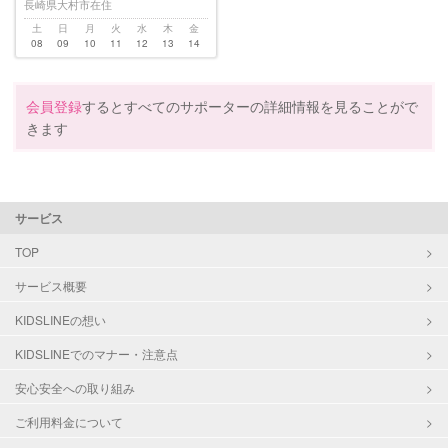
長崎県大村市在住
土
日
月
火
水
木
金
08
09
10
11
12
13
14
会員登録
するとすべてのサポーターの詳細情報を見ることがで
きます
サービス
TOP
サービス概要
KIDSLINEの想い
KIDSLINEでのマナー・注意点
安心安全への取り組み
ご利用料金について