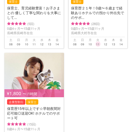
保育士
保育士
保育士、育児経験豊富！お子さま
保育歴２１年！0歳〜６歳まで経
との 優しく丁寧な関わりを大事に
験ありホテルでの預かり外出先で
して...
のサポ...
(5回)
(28回)
0歳4ヶ月〜15歳11ヶ月
0歳5ヶ月〜15歳11ヶ月
長崎県長崎市在住
長崎県大村市在住
土
日
月
火
水
木
金
土
日
月
火
水
木
金
08
09
10
11
12
13
14
08
09
10
11
12
13
14
¥1,800
〜 /1時間
企業型割引
保育士
保育歴15年以上です☆早朝夜間対
応可能◎送迎OK! ホテルでのサポ
ート可
(15回)
0歳4ヶ月〜15歳11ヶ月