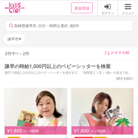
新規登録
ログイン
メニュー
長崎県諫早市, 日付・時間を選択, 他2件
諫早市
2
件中
1
～
2
件
諫早の時給1,500円以上のベビーシッターを検索
諫早で時給1,500円以上のベビーシッターを探せます。「保育歴２１年！0歳〜６歳まで経験
ありホテルでの預かり外出先でのサポートも可能」「保育歴15年以上です☆早朝夜間対応可
[
続きを読む
]
能◎送迎OK!
ホテルでのサポート可」などの強みを持つシッターが対応いたします。諫早で様々なスキル
を持ったサポーターの中から、ご予算や依頼内容に合わせて選んでいただけます。
¥1,800
¥1,800
〜 /1時間
〜 /1時間