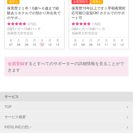
保育士
企業型割引
保育士
保育歴２１年！0歳〜６歳まで経
保育歴15年以上です☆早朝夜間対
験ありホテルでの預かり外出先で
応可能◎送迎OK! ホテルでのサポ
のサポ...
ート可
(27回)
(15回)
0歳5ヶ月〜15歳11ヶ月
0歳4ヶ月〜15歳11ヶ月
長崎県大村市在住
長崎県大村市在住
金
土
日
月
火
水
木
金
土
日
月
火
水
木
07
08
09
10
11
12
13
07
08
09
10
11
12
13
会員登録
するとすべてのサポーターの詳細情報を見ることがで
きます
サービス
TOP
サービス概要
KIDSLINEの想い