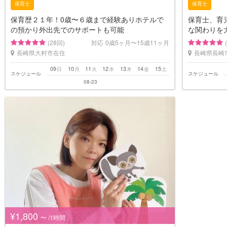
保育士
保育士
保育歴２１年！0歳〜６歳まで経験ありホテルで
保育士、育
の預かり外出先でのサポートも可能
な関わりを
(28回)
対応
0歳5ヶ月〜15歳11ヶ月
長崎県大村市在住
長崎県長崎
09
10
11
12
13
14
15
日
月
火
水
木
金
土
スケジュール
スケジュール
08-23
¥1,800
〜 /1時間