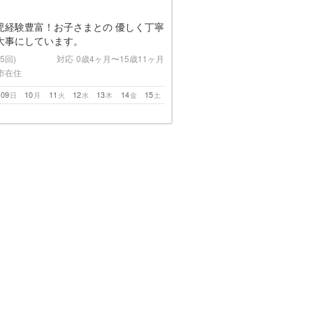
児経験豊富！お子さまとの 優しく丁寧
大事にしています。
(5回)
対応
0歳4ヶ月〜15歳11ヶ月
市在住
09
10
11
12
13
14
15
日
月
火
水
木
金
土