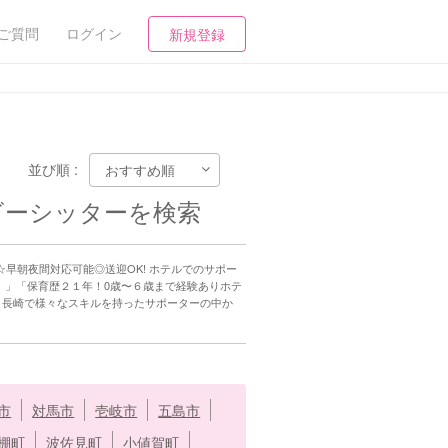
ご質問
ログイン
新規登録
並び順 :
ベビーシッターを検索
☆早朝夜間対応可能◎送迎OK! ホテルでのサポー
。」「保育歴２１年！0歳〜６歳まで経験ありホテ
。長崎で様々なスキルを持ったサポーターの中か
市
対馬市
壱岐市
五島市
棚町
波佐見町
小値賀町