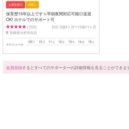
企業型割引
保育士
保育歴15年以上です☆早朝夜間対応可能◎送迎
OK! ホテルでのサポート可
(15回)
対応
0歳4ヶ月〜15歳11ヶ月
長崎県大村市在住
09
10
11
12
13
14
15
日
月
火
水
木
金
土
スケジュール
会員登録
するとすべてのサポーターの詳細情報を見ることができま