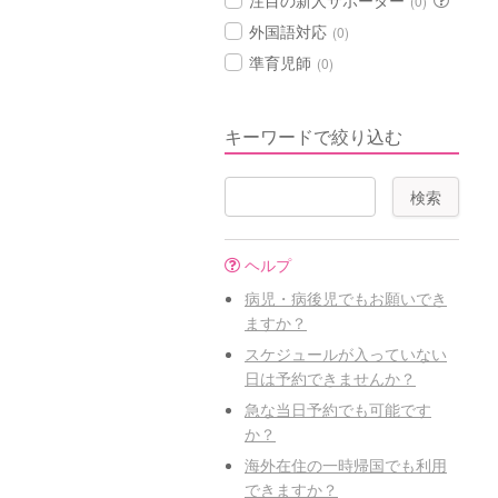
注目の新人サポーター
(0)
外国語対応
(0)
準育児師
(0)
キーワードで絞り込む
ヘルプ
病児・病後児でもお願いでき
ますか？
スケジュールが入っていない
日は予約できませんか？
急な当日予約でも可能です
か？
海外在住の一時帰国でも利用
できますか？