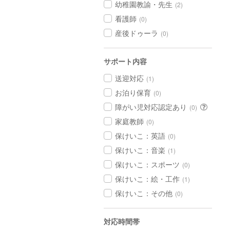
幼稚園教諭・先生
(2)
看護師
(0)
産後ドゥーラ
(0)
サポート内容
送迎対応
(1)
お泊り保育
(0)
障がい児対応認定あり
(0)
家庭教師
(0)
保けいこ：英語
(0)
保けいこ：音楽
(1)
保けいこ：スポーツ
(0)
保けいこ：絵・工作
(1)
保けいこ：その他
(0)
対応時間帯