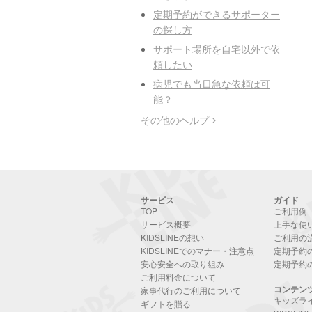
定期予約ができるサポーター
の探し方
サポート場所を自宅以外で依
頼したい
病児でも当日急な依頼は可
能？
その他のヘルプ
サービス
ガイド
TOP
ご利用例
サービス概要
上手な使
KIDSLINEの想い
ご利用の
KIDSLINEでのマナー・注意点
定期予約
安心安全への取り組み
定期予約
ご利用料金について
コンテン
家事代行のご利用について
キッズラ
ギフトを贈る