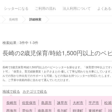
シッターになる
ご利用の流れ
法人利用について
よくある
長崎県
詳細検索
検索結果 :
3件中 1-3件
長崎の2歳児保育/時給1,500円以上の
長崎で2歳児保育/時給1,500円以上のベビーシッターを探せます。「保育歴15年以上です
ト可」「保育士、育児経験豊富！お子さまとの 優しく丁寧な関わりを大事にしています
ルでの預かり外出先でのサポートも可能」などの強みを持つシッターが対応いたします
ら、ご予算や依頼内容に合わせて選んでいただけます。
地域で絞る
カテゴリで絞る
長崎市
佐世保市
島原市
諫早市
大村市
平戸市
松浦
西海市
雲仙市
南島原市
長与町
時津町
東彼杵町
川