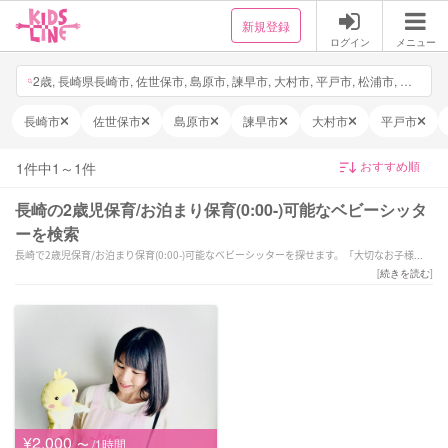
新規登録
ログイン
メニュー
2歳, 長崎県長崎市, 佐世保市, 島原市, 諫早市, 大村市, 平戸市, 松浦市, 対馬市, 壱岐市, 五島市, 西海市, 雲仙市, 南島原市, 長与町, 時津町, 東彼杵町, 川棚町, 波佐見町, 小値賀町, 佐々町, 新上五島町, 日付・時間を選択, 他1件
長崎市
佐世保市
島原市
諫早市
大村市
平戸市
1
件中
1
～
1
件
長崎の2歳児保育/お泊まり保育(0:00-)可能なベビーシッタ
ーを検索
長崎で2歳児保育/お泊まり保育(0:00-)可能なベビーシッターを探せます。「大切なお子様を
ご家庭の方針に合わせて丁寧なサポートをさせていただきます！」などの強みを持つシッタ
[
続きを読む
]
ーが対応いたします。長崎で様々なスキルを持ったサポーターの中から、ご予算や依頼内容
に合わせて選んでいただけます。
¥2,000
〜 /1時間