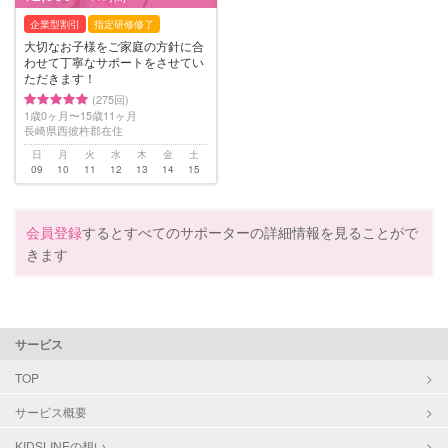
企業型割引
指定研修修了
大切なお子様をご家庭の方針に合
わせて丁寧なサポートをさせてい
ただきます！
(275回)
1歳0ヶ月〜15歳11ヶ月
長崎県西彼杵郡在住
日
月
火
水
木
金
土
09
10
11
12
13
14
15
会員登録
するとすべてのサポーターの詳細情報を見ることがで
きます
サービス
TOP
サービス概要
KIDSLINEの想い