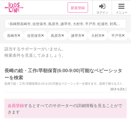
新規登録
ログイン
メニュー
長崎県長崎市, 佐世保市, 島原市, 諫早市, 大村市, 平戸市, 松浦市, 対馬市, 壱岐市, 五島市, 西海市, 雲仙市, 南島原市, 長与町, 時津町, 東彼杵町, 川棚町, 波佐見町, 小値賀町, 佐々町, 新上五島町, 日付・時間を選択, 他3件
長崎市
佐世保市
島原市
諫早市
大村市
平戸市
該当するサポーターがいません。
検索条件を見直してみましょう。
長崎の絵・工作/早朝保育(6:00-9:00)可能なベビーシッタ
ーを検索
長崎で絵・工作/早朝保育(6:00-9:00)可能なベビーシッターを探せます。長崎で様々なスキル
を持ったサポーターの中から、ご予算や依頼内容に合わせて選んでいただけます。
[
続きを読む
]
会員登録
するとすべてのサポーターの詳細情報を見ることがで
きます