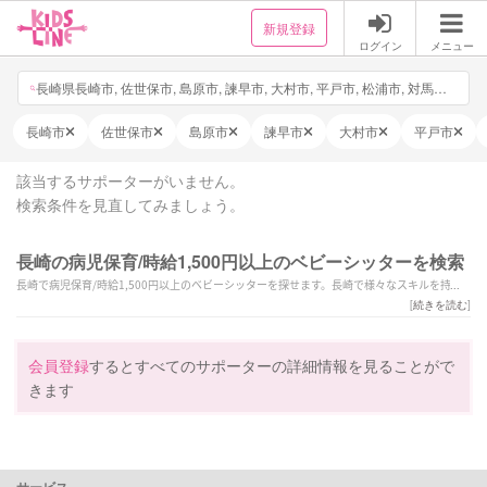
新規登録
ログイン
メニュー
長崎県長崎市, 佐世保市, 島原市, 諫早市, 大村市, 平戸市, 松浦市, 対馬市, 壱岐市, 五島市, 西海市, 雲仙市, 南島原市, 長与町, 時津町, 東彼杵町, 川棚町, 波佐見町, 小値賀町, 佐々町, 新上五島町, 日付・時間を選択, 他3件
長崎市
佐世保市
島原市
諫早市
大村市
平戸市
該当するサポーターがいません。
検索条件を見直してみましょう。
長崎の病児保育/時給1,500円以上のベビーシッターを検索
長崎で病児保育/時給1,500円以上のベビーシッターを探せます。長崎で様々なスキルを持っ
たサポーターの中から、ご予算や依頼内容に合わせて選んでいただけます。
[
続きを読む
]
会員登録
するとすべてのサポーターの詳細情報を見ることがで
きます