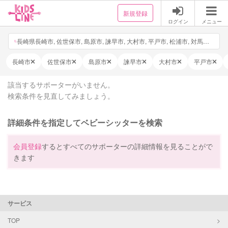
新規登録
ログイン
メニュー
長崎県長崎市, 佐世保市, 島原市, 諫早市, 大村市, 平戸市, 松浦市, 対馬市, 壱岐市, 五島市, 西海市, 雲仙市, 南島原市, 長与町, 時津町, 東彼杵町, 川棚町, 波佐見町, 小値賀町, 佐々町, 新上五島町, 日付・時間を選択, 他4件
長崎市
佐世保市
島原市
諫早市
大村市
平戸市
該当するサポーターがいません。
検索条件を見直してみましょう。
詳細条件を指定してベビーシッターを検索
会員登録
するとすべてのサポーターの詳細情報を見ることがで
きます
サービス
TOP