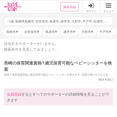
新規登録
ログイン
メニュー
1歳, 長崎県長崎市, 佐世保市, 島原市, 諫早市, 大村市, 平戸市, 松浦市, 対馬市, 壱岐市, 五島市, 西海市, 雲仙市, 南島原市, 長与町, 時津町, 東彼杵町, 川棚町, 波佐見町, 小値賀町, 佐々町, 新上五島町, 日付・時間を選択, 他2件
長崎市
佐世保市
島原市
諫早市
大村市
平戸市
該当するサポーターがいません。
検索条件を見直してみましょう。
長崎の保育関連資格/1歳児保育可能なベビーシッターを検
索
長崎で保育関連資格/1歳児保育可能なベビーシッターを探せます。長崎で様々なスキルを持
ったサポーターの中から、ご予算や依頼内容に合わせて選んでいただけます。
[
続きを読む
]
会員登録
するとすべてのサポーターの詳細情報を見ることがで
きます