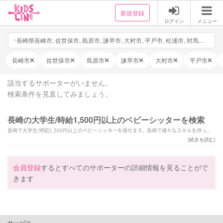
新規登録
ログイン
メニュー
長崎県長崎市, 佐世保市, 島原市, 諫早市, 大村市, 平戸市, 松浦市, 対馬市, 壱岐市, 五島市, 西海市, 雲仙市, 南島原市, 長与町, 時津町, 東彼杵町, 川棚町, 波佐見町, 小値賀町, 佐々町, 新上五島町, 日付・時間を選択, 他3件
長崎市
佐世保市
島原市
諫早市
大村市
平戸市
該当するサポーターがいません。
検索条件を見直してみましょう。
長崎の大学生/時給1,500円以上のベビーシッターを検索
長崎で大学生/時給1,500円以上のベビーシッターを探せます。長崎で様々なスキルを持った
サポーターの中から、ご予算や依頼内容に合わせて選んでいただけます。
[
続きを読む
]
会員登録
するとすべてのサポーターの詳細情報を見ることがで
きます