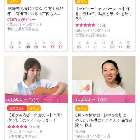
保育士
保育士
早朝/夜間/短時間OK♪ 保育士歴22
【デビューキャンペーン中□】保
年！ 有田市☆和歌山市内も大...
育士歴15年、写真と思い出を届け
るシ...
07/07(火)デビュー
0歳6ヶ月〜15歳11ヶ月
(18回)
和歌山県有田郡在住
0歳6ヶ月〜15歳11ヶ月
大阪府泉佐野市在住
木
金
土
日
月
火
水
木
金
土
日
月
火
水
06
07
08
09
10
11
12
06
07
08
09
10
11
12
¥1,900
¥3,000
〜 /1時間
〜 /1時間
企業型割引
保育士
保育士
【夏休み応援！¥1,900〜】全国1
6月〜本格始動！個性を大切に、
位で安心のベビーシッター！
やりたいを共にとことん！ 保育経
験7年以上
(302回)
未評価
2歳0ヶ月〜15歳11ヶ月
0歳4ヶ月〜15歳11ヶ月
大阪府東大阪市在住