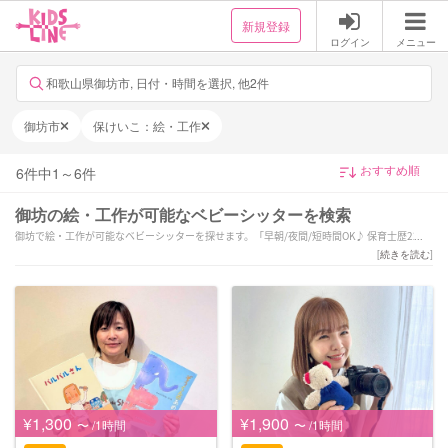
新規登録
ログイン
メニュー
和歌山県御坊市, 日付・時間を選択, 他2件
御坊市
保けいこ：絵・工作
6
件中
1
～
6
件
御坊の絵・工作が可能なベビーシッターを検索
御坊で絵・工作が可能なベビーシッターを探せます。「早朝/夜間/短時間OK♪ 保育士歴22
年！
[
続きを読む
]
有田市☆和歌山市内も大歓迎！！」「保育歴30年！初めてのシッティングも、トイレトレー
ニングもお任せください。」「【夏休み応援！¥1,900〜】全国1位で安心のベビーシッタ
ー！」などの強みを持つシッターが対応いたします。御坊で様々なスキルを持ったサポータ
ーの中から、ご予算や依頼内容に合わせて選んでいただけます。
¥1,300
¥1,900
〜 /1時間
〜 /1時間