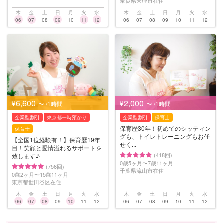
奈良県天理市在住
木
金
土
日
月
火
水
木
金
土
日
月
火
水
06
07
08
09
10
11
12
06
07
08
09
10
11
12
¥6,600
¥2,000
〜 /1時間
〜 /1時間
企業型割引
東京都一時預かり
企業型割引
保育士
保育歴30年！初めてのシッティン
保育士
グも、トイレトレーニングもお任
【全国1位経験有！】保育歴19年
せく...
目！笑顔と愛情溢れるサポートを
(418回)
致します♪
0歳5ヶ月〜7歳11ヶ月
(756回)
千葉県流山市在住
0歳2ヶ月〜15歳11ヶ月
東京都世田谷区在住
木
金
土
日
月
火
水
木
金
土
日
月
火
水
06
07
08
09
10
11
12
06
07
08
09
10
11
12