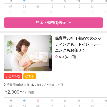
病児対応
病児、病後児、ともに不可
金
土
日
月
火
水
木
07
08
09
10
11
12
13
1
障がい児対応
対応可否は個別に相談
ー
ー
ー
料金・特徴を表示
レッスン
絵・工作レッスン
その他
特徴
料金
レビュー
保育歴30年！初めてのシッ
定期予約
可能
ティングも、トイレトレー
ニングもお任せく...
お子様の撮影
対応可能
サポートの特徴
（定期特典）
5.0
(419回)
資格
企業型割引対象(旧内閣府補助対象)
自治体届出済ベビーシッター
保育士
企業型割引
保育士
幼稚園教諭
ドゥーラ教育協議会認定産後ドゥー
千葉県流山市在住
0歳5ヶ月〜7歳11ヶ月
ラ
¥2,000〜
/1時間
対応可能/特徴
送迎サポート
金
土
日
月
火
水
木
早朝対応
07
08
09
10
11
12
13
1