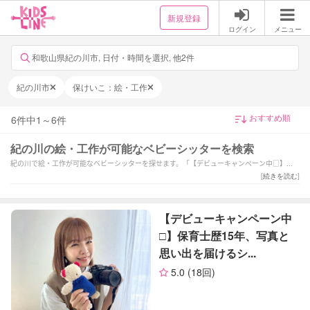
新規登録
ログイン
メニュー
和歌山県紀の川市, 日付・時間を選択, 他2件
紀の川市
保けいこ：絵・工作
6
件中
1
～
6
件
紀の川の絵・工作が可能なベビーシッターを検索
紀の川で絵・工作が可能なベビーシッターを探せます。「【デビューキャンペーン中□】保
育士歴15年、写真と思い出を届けるシッター
[
続きを読む
]
」「【夏休み応援！¥1,900〜】全国1位で安心のベビーシッター！」「産前～子育て期の支
援経験あり！工作やお歌遊びで楽しい時間をお届けします！」などの強みを持つシッターが
対応いたします。紀の川で様々なスキルを持ったサポーターの中から、ご予算や依頼内容に
【デビューキャンペーン中
合わせて選んでいただけます。
□】保育士歴15年、写真と
思い出を届けるシ...
5.0
(18回)