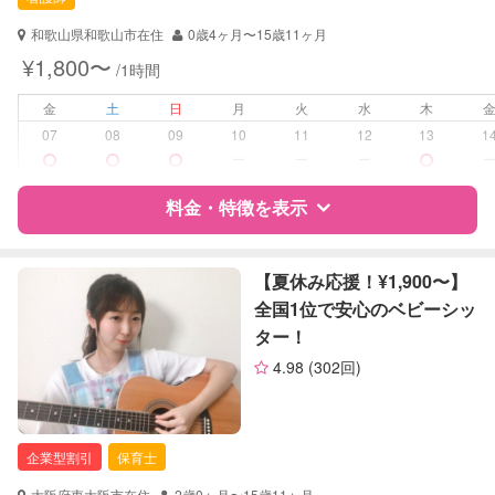
対応可能/特徴
送迎サポート
早朝対応
和歌山県和歌山市在住
0歳4ヶ月〜15歳11ヶ月
夜間対応
¥1,800〜
/1時間
お泊まり保育
子育て経験
金
土
日
月
火
水
木
07
08
09
10
11
12
13
1
病児対応
病児、病後児、ともに不可
ー
ー
ー
障がい児対応
料金・特徴を表示
対応可否は個別に相談
レッスン
英語レッスン
特徴
料金
レビュー
【夏休み応援！¥1,900〜】
音楽レッスン
全国1位で安心のベビーシッ
スポーツレッスン
絵・工作レッスン
ター！
サポートの特徴
その他
4.98
(302回)
資格
自治体届出済ベビーシッター
定期予約
可能
看護師
保健師
企業型割引
保育士
お子様の撮影
対応可能
（定期特典）
対応可能/特徴
送迎サポート
大阪府東大阪市在住
2歳0ヶ月〜15歳11ヶ月