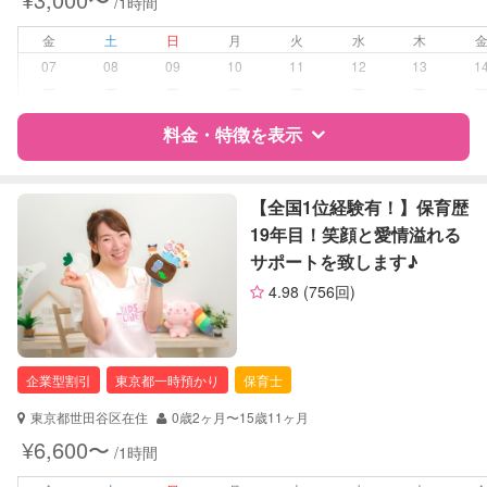
/1時間
早朝対応
夜間対応
金
土
日
月
火
水
木
お泊まり保育
07
08
09
10
11
12
13
1
外国語対応
ー
ー
ー
ー
ー
ー
ー
子育て経験
料金・特徴を表示
病児対応
病児、病後児、ともに可能
特徴
料金
レビュー
【全国1位経験有！】保育歴
障がい児対応
対応可否は個別に相談
19年目！笑顔と愛情溢れる
サポートを致します♪
レッスン
英語レッスン
サポートの特徴
音楽レッスン
4.98
(756回)
スポーツレッスン
資格
自治体届出済ベビーシッター
絵・工作レッスン
保育士
その他
幼稚園教諭
企業型割引
東京都一時預かり
保育士
定期予約
可能
対応可能/特徴
送迎サポート
東京都世田谷区在住
0歳2ヶ月〜15歳11ヶ月
子育て経験
¥6,600〜
/1時間
お子様の撮影
対応可能
（定期特典）