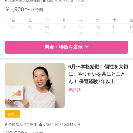
早朝対応
¥1,900〜
/1時間
夜間対応
子育て経験
金
土
日
月
火
水
木
07
08
09
10
11
12
13
1
病児対応
病児、病後児、ともに不可
ー
ー
ー
障がい児対応
料金・特徴を表示
対応可否は個別に相談
レッスン
絵・工作レッスン
特徴
料金
レビュー
6月〜本格始動！個性を大切
に、やりたいを共にとこと
定期予約
お引き受けしていません
ん！ 保育経験7年以上
サポートの特徴
お子様の撮影
対応不可
未評価
（定期特典）
資格
企業型割引対象(旧内閣府補助対象)
自治体届出済ベビーシッター
保育士
保育士
幼稚園教諭
奈良県天理市在住
0歳4ヶ月〜15歳11ヶ月
対応可能/特徴
送迎サポート
¥3,000〜