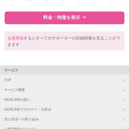
夜間対応
ー
ー
ー
ー
ー
ー
ー
お泊まり保育
料金・特徴を表示
病児対応
病児、病後児、ともに不可
特徴
料金
レビュー
障がい児対応
対応可否は個別に相談
会員登録
するとすべてのサポーターの詳細情報を見ることがで
きます
レッスン
絵・工作レッスン
サポートの特徴
定期予約
可能
資格
企業型割引対象(旧内閣府補助対象)
サービス
自治体届出済ベビーシッター
保育士
お子様の撮影
対応可能
TOP
（定期特典）
サービス概要
対応可能/特徴
子育て経験
KIDSLINEの想い
病児対応
病児、病後児、ともに不可
KIDSLINEでのマナー・注意点
障がい児対応
対応可否は個別に相談
安心安全への取り組み
ご利用料金について