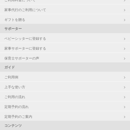
レッスン
スポーツレッスン
家事代行のご利用について
絵・工作レッスン
その他
ギフトを贈る
サポーター
定期予約
可能
ベビーシッターに登録する
お子様の撮影
対応可能
家事サポーターに登録する
（定期特典）
保育士サポーターの声
ガイド
ご利用例
上手な使い方
ご利用の流れ
定期予約の流れ
定期予約のご案内
コンテンツ