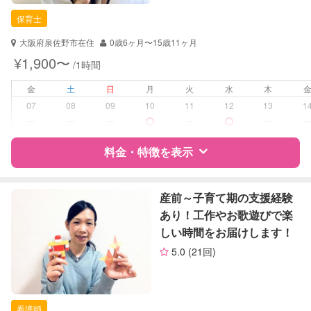
保育士
大阪府泉佐野市在住
0歳6ヶ月〜15歳11ヶ月
¥1,900〜
/1時間
金
土
日
月
火
水
木
07
08
09
10
11
12
13
1
ー
ー
ー
ー
ー
料金・特徴を表示
特徴
料金
レビュー
産前～子育て期の支援経験
あり！工作やお歌遊びで楽
しい時間をお届けします！
サポートの特徴
5.0
(21回)
資格
自治体届出済ベビーシッター
保育士
看護師