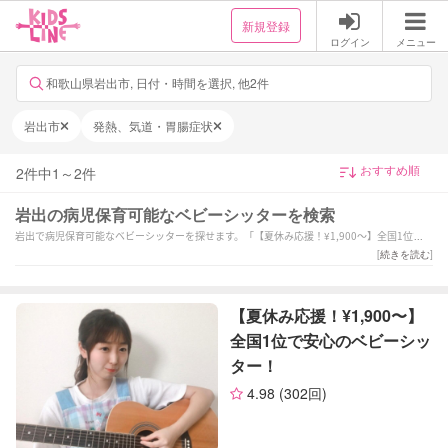
新規登録
ログイン
メニュー
和歌山県岩出市, 日付・時間を選択, 他2件
岩出市
発熱、気道・胃腸症状
2
件中
1
～
2
件
岩出の病児保育可能なベビーシッターを検索
岩出で病児保育可能なベビーシッターを探せます。「【夏休み応援！¥1,900〜】全国1位で安
心のベビーシッター！」「保育歴20年以上☆お子様と保護者様に寄り添ったサポートをさせ
[
続きを読む
]
ていただきます！」などの強みを持つシッターが対応いたします。岩出で様々なスキルを持
ったサポーターの中から、ご予算や依頼内容に合わせて選んでいただけます。
【夏休み応援！¥1,900〜】
全国1位で安心のベビーシッ
ター！
4.98
(302回)