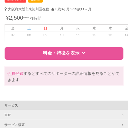
幼稚園教諭
大阪府大阪市東淀川区在住
0歳3ヶ月〜15歳11ヶ月
対応可能/特徴
送迎サポート
¥2,500〜
/1時間
早朝対応
夜間対応
金
土
日
月
火
水
木
お泊まり保育
07
08
09
10
11
12
13
1
外国語対応
ー
ー
ー
ー
ー
ー
ー
子育て経験
料金・特徴を表示
病児対応
病児、病後児、ともに可能
特徴
料金
レビュー
障がい児対応
対応可否は個別に相談
会員登録
するとすべてのサポーターの詳細情報を見ることがで
きます
レッスン
英語レッスン
サポートの特徴
音楽レッスン
スポーツレッスン
資格
企業型割引対象(旧内閣府補助対象)
絵・工作レッスン
サービス
自治体届出済ベビーシッター
その他
保育士
TOP
幼稚園教諭
サービス概要
定期予約
可能