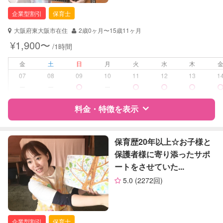
企業型割引
保育士
大阪府東大阪市在住
2歳0ヶ月〜15歳11ヶ月
¥1,900〜
/1時間
金
土
日
月
火
水
木
07
08
09
10
11
12
13
1
ー
ー
ー
料金・特徴を表示
特徴
料金
レビュー
保育歴20年以上☆お子様と
保護者様に寄り添ったサポ
ートをさせていた...
サポートの特徴
5.0
(2272回)
資格
企業型割引対象(旧内閣府補助対象)
自治体届出済ベビーシッター
保育士
企業型割引
保育士