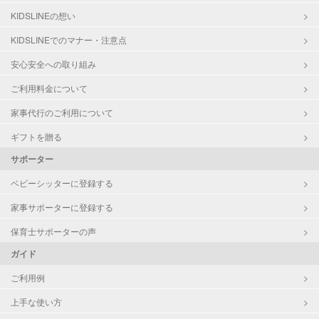
対応可能/特徴
送迎サポート
KIDSLINEの想い
お子様の撮影
対応可能
早朝対応
KIDSLINEでのマナー・注意点
（定期特典）
夜間対応
お泊まり保育
安心安全への取り組み
ご利用料金について
病児対応
病児、病後児、ともに可能
家事代行のご利用について
障がい児対応
対応可否は個別に相談
ギフトを贈る
サポーター
レッスン
なし
ベビーシッターに登録する
定期予約
お引き受けしていません
家事サポーターに登録する
お子様の撮影
対応不可
保育士サポーターの声
（定期特典）
ガイド
ご利用例
上手な使い方