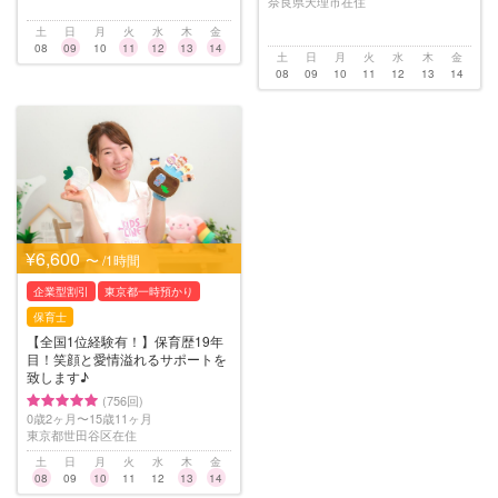
奈良県天理市在住
土
日
月
火
水
木
金
08
09
10
11
12
13
14
土
日
月
火
水
木
金
08
09
10
11
12
13
14
¥6,600
〜 /1時間
企業型割引
東京都一時預かり
保育士
【全国1位経験有！】保育歴19年
目！笑顔と愛情溢れるサポートを
致します♪
(756回)
0歳2ヶ月〜15歳11ヶ月
東京都世田谷区在住
土
日
月
火
水
木
金
08
09
10
11
12
13
14