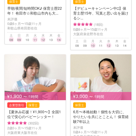
保育士
保育士
早朝/夜間/短時間OK♪ 保育士歴22
【デビューキャンペーン中□】保
年！ 有田市☆和歌山市内も大...
育士歴15年、写真と思い出を届け
るシ...
未評価
0歳6ヶ月〜15歳11ヶ月
(18回)
和歌山県有田郡在住
0歳6ヶ月〜15歳11ヶ月
大阪府泉佐野市在住
土
日
月
火
水
木
金
08
09
10
11
12
13
14
土
日
月
火
水
木
金
08
09
10
11
12
13
14
¥1,900
¥3,000
〜 /1時間
〜 /1時間
企業型割引
保育士
保育士
【夏休み応援！¥1,900〜】全国1
6月〜本格始動！個性を大切に、
位で安心のベビーシッター！
やりたいを共にとことん！ 保育経
験7年以上
(302回)
未評価
2歳0ヶ月〜15歳11ヶ月
0歳4ヶ月〜15歳11ヶ月
大阪府東大阪市在住