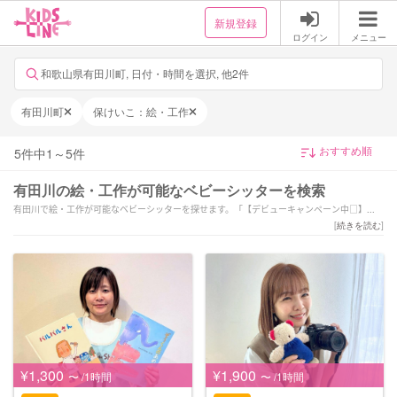
新規登録
ログイン
メニュー
和歌山県有田川町, 日付・時間を選択, 他2件
有田川町
保けいこ：絵・工作
5
件中
1
～
5
件
有田川の絵・工作が可能なベビーシッターを検索
有田川で絵・工作が可能なベビーシッターを探せます。「【デビューキャンペーン中□】保
育士歴15年、写真と思い出を届けるシッター
[
続きを読む
]
」「早朝/夜間/短時間OK♪ 保育士歴22年！
有田市☆和歌山市内も大歓迎！！」「6月〜本格始動！個性を大切に、やりたいを共にとこと
ん！
保育経験7年以上」などの強みを持つシッターが対応いたします。有田川で様々なスキルを持
ったサポーターの中から、ご予算や依頼内容に合わせて選んでいただけます。
¥1,300
¥1,900
〜 /1時間
〜 /1時間