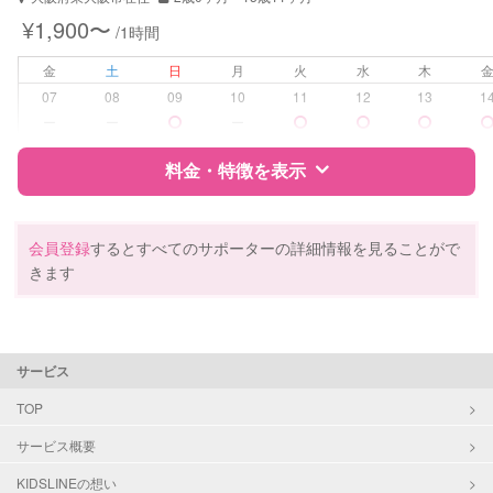
子育て経験
¥1,900〜
/1時間
病児対応
病児、病後児、ともに不可
金
土
日
月
火
水
木
07
08
09
10
11
12
13
1
障がい児対応
対応可否は個別に相談
ー
ー
ー
料金・特徴を表示
レッスン
絵・工作レッスン
その他
特徴
料金
レビュー
会員登録
するとすべてのサポーターの詳細情報を見ることがで
定期予約
可能
きます
お子様の撮影
対応可能
サポートの特徴
（定期特典）
資格
企業型割引対象(旧内閣府補助対象)
サービス
自治体届出済ベビーシッター
保育士
TOP
幼稚園教諭
サービス概要
対応可能/特徴
送迎サポート
KIDSLINEの想い