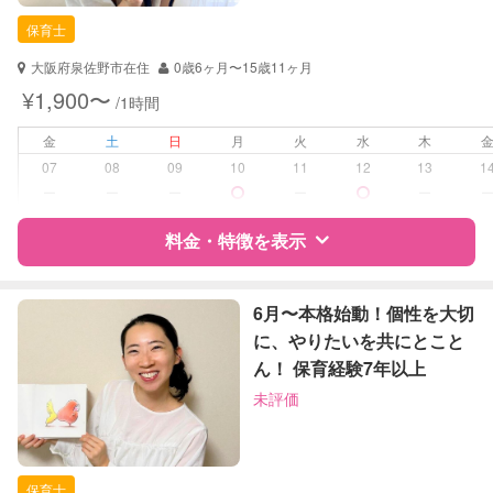
保育士
大阪府泉佐野市在住
0歳6ヶ月〜15歳11ヶ月
¥1,900〜
/1時間
金
土
日
月
火
水
木
07
08
09
10
11
12
13
1
ー
ー
ー
ー
ー
料金・特徴を表示
特徴
料金
レビュー
6月〜本格始動！個性を大切
に、やりたいを共にとこと
ん！ 保育経験7年以上
サポートの特徴
未評価
資格
自治体届出済ベビーシッター
保育士
保育士