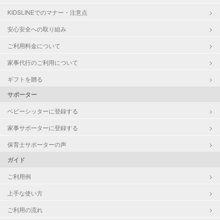
早朝対応
KIDSLINEでのマナー・注意点
夜間対応
お泊まり保育
安心安全への取り組み
外国語対応
ご利用料金について
子育て経験
家事代行のご利用について
病児対応
病児、病後児、ともに可能
ギフトを贈る
障がい児対応
対応可否は個別に相談
サポーター
ベビーシッターに登録する
レッスン
英語レッスン
音楽レッスン
家事サポーターに登録する
スポーツレッスン
保育士サポーターの声
絵・工作レッスン
ガイド
その他
ご利用例
定期予約
可能
上手な使い方
お子様の撮影
対応可能
ご利用の流れ
（定期特典）