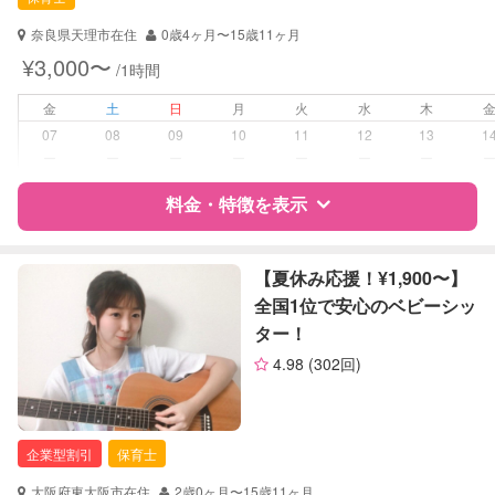
対応可能/特徴
送迎サポート
早朝対応
奈良県天理市在住
0歳4ヶ月〜15歳11ヶ月
夜間対応
¥3,000〜
/1時間
お泊まり保育
子育て経験
金
土
日
月
火
水
木
07
08
09
10
11
12
13
1
病児対応
病児、病後児、ともに不可
ー
ー
ー
ー
ー
ー
ー
料金・特徴を表示
障がい児対応
対応可否は個別に相談
レッスン
英語レッスン
特徴
料金
レビュー
【夏休み応援！¥1,900〜】
音楽レッスン
全国1位で安心のベビーシッ
スポーツレッスン
ター！
絵・工作レッスン
サポートの特徴
その他
4.98
(302回)
資格
自治体届出済ベビーシッター
定期予約
可能
保育士
幼稚園教諭
企業型割引
保育士
お子様の撮影
対応可能
（定期特典）
対応可能/特徴
送迎サポート
大阪府東大阪市在住
2歳0ヶ月〜15歳11ヶ月