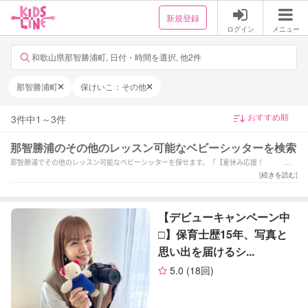
新規登録
ログイン
メニュー
和歌山県那智勝浦町, 日付・時間を選択, 他2件
那智勝浦町
保けいこ：その他
3
件中
1
～
3
件
那智勝浦のその他のレッスン可能なベビーシッターを検索
那智勝浦でその他のレッスン可能なベビーシッターを探せます。「【夏休み応援！
¥1,900〜】全国1位で安心のベビーシッター！」「【デビューキャンペーン中□】保育士歴
[
続きを読む
]
15年、写真と思い出を届けるシッター
」「6月〜本格始動！個性を大切に、やりたいを共にとことん！
保育経験7年以上」などの強みを持つシッターが対応いたします。那智勝浦で様々なスキルを
【デビューキャンペーン中
持ったサポーターの中から、ご予算や依頼内容に合わせて選んでいただけます。
□】保育士歴15年、写真と
思い出を届けるシ...
5.0
(18回)