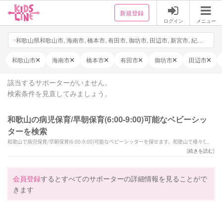
新規登録
ログイン
メニュー
和歌山県和歌山市, 海南市, 橋本市, 有田市, 御坊市, 田辺市, 新宮市, 紀の川市, 岩出市, 紀美野町, かつらぎ町, 九度山町, 高野町, 湯浅町, 広川町, 有田川町, 美浜町, 日高町, 由良町, 印南町, みなべ町, 日高川町, 白浜町, 上富田町, すさみ町, 那智勝浦町, 太地町, 古座川町, 北山村, 串本町, 日付・時間を選択, 他3件
和歌山市
海南市
橋本市
有田市
御坊市
田辺市
該当するサポーターがいません。
検索条件を見直してみましょう。
和歌山の病児保育/早朝保育(6:00-9:00)可能なベビーシッ
ターを検索
和歌山で病児保育/早朝保育(6:00-9:00)可能なベビーシッターを探せます。和歌山で様々なス
キルを持ったサポーターの中から、ご予算や依頼内容に合わせて選んでいただけます。
[
続きを読む
]
会員登録
するとすべてのサポーターの詳細情報を見ることがで
きます