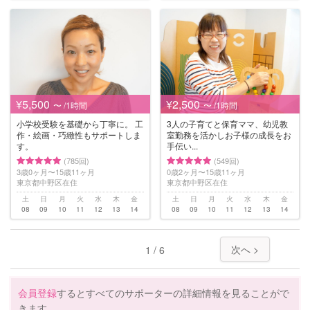
¥5,500
¥2,500
〜 /1時間
〜 /1時間
小学校受験を基礎から丁寧に。 工
3人の子育てと保育ママ、幼児教
作・絵画・巧緻性もサポートしま
室勤務を活かしお子様の成長をお
す。
手伝い...
(785回)
(549回)
3歳0ヶ月〜15歳11ヶ月
0歳2ヶ月〜15歳11ヶ月
東京都中野区在住
東京都中野区在住
土
日
月
火
水
木
金
土
日
月
火
水
木
金
08
09
10
11
12
13
14
08
09
10
11
12
13
14
次へ >
1 / 6
会員登録
するとすべてのサポーターの詳細情報を見ることがで
きます