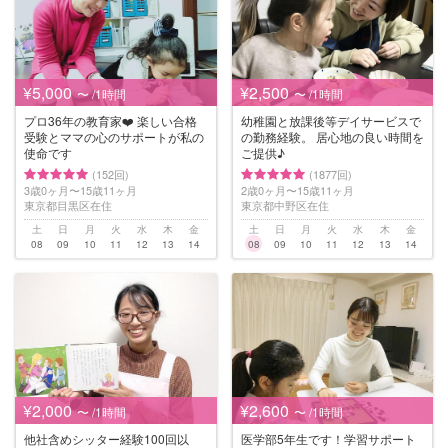
¥5,000
¥2,500
〜 /1時間
〜 /1時間
プロ36年の教育家❤️ 楽しい合格
幼稚園と放課後等デイサービスで
受験とママの心のサポートが私の
の勤務経験。 居心地の良い時間を
使命です
ご提供♪
(152回)
(1877回)
3歳0ヶ月〜15歳11ヶ月
2歳0ヶ月〜15歳11ヶ月
東京都目黒区在住
東京都中野区在住
土
日
月
火
水
木
金
土
日
月
火
水
木
金
08
09
10
11
12
13
14
08
09
10
11
12
13
14
¥2,000
¥2,600
〜 /1時間
〜 /1時間
他社含めシッター経験100回以
医学部5年生です！学習サポート