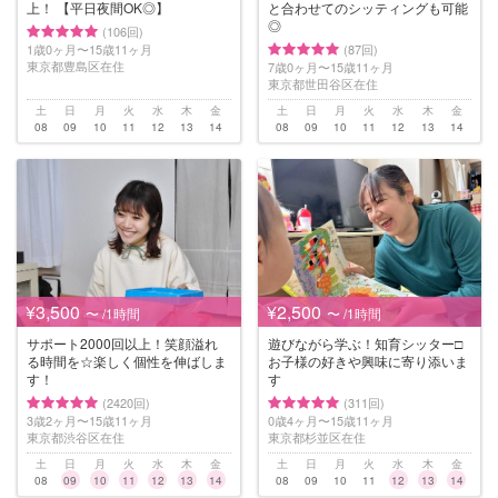
上！ 【平日夜間OK◎】
と合わせてのシッティングも可能
◎
(106回)
1歳0ヶ月〜15歳11ヶ月
(87回)
東京都豊島区在住
7歳0ヶ月〜15歳11ヶ月
東京都世田谷区在住
土
日
月
火
水
木
金
土
日
月
火
水
木
金
08
09
10
11
12
13
14
08
09
10
11
12
13
14
¥3,500
¥2,500
〜 /1時間
〜 /1時間
サポート2000回以上！笑顔溢れ
遊びながら学ぶ！知育シッター□︎︎
る時間を☆楽しく個性を伸ばしま
お子様の好きや興味に寄り添いま
す！
す
(2420回)
(311回)
3歳2ヶ月〜15歳11ヶ月
0歳4ヶ月〜15歳11ヶ月
東京都渋谷区在住
東京都杉並区在住
土
日
月
火
水
木
金
土
日
月
火
水
木
金
08
09
10
11
12
13
14
08
09
10
11
12
13
14