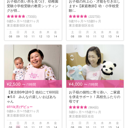
お子様の良い所を見つけ、幼稚園
お子様の向上心・才能を引き出し
受験小学校受験の教育シッティン
ます⭐︎【家庭教師】幼・小学校受
グが得...
験/...
(733回)
(2227回)
0歳5ヶ月〜12歳11ヶ月
0歳10ヶ月〜12歳0ヶ月
東京都新宿区在住
東京都新宿区在住
土
日
月
火
水
木
金
土
日
月
火
水
木
金
08
09
10
11
12
13
14
08
09
10
11
12
13
14
¥2,500
¥4,000
〜 /1時間
〜 /1時間
【東京BS申請中】他社にて600回
お子様の個性に寄り添い、ご家庭
★5.0 みんなの楽しいおばあち
を併走サポート！高校生ふたりの
ゃん
母です
07/13(月)デビュー
(964回)
0歳6ヶ月〜15歳11ヶ月
3歳0ヶ月〜15歳11ヶ月
東京都新宿区在住
東京都新宿区在住
土
日
月
火
水
木
金
土
日
月
火
水
木
金
08
09
10
11
12
13
14
08
09
10
11
12
13
14