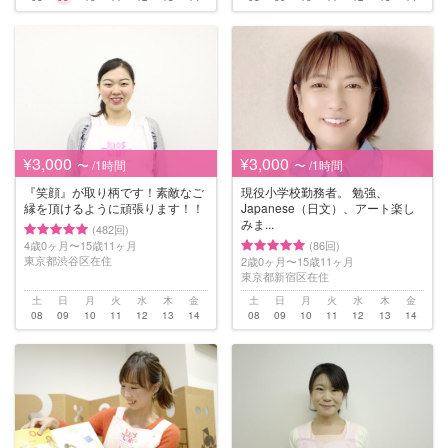
¥3,000
¥3,000
〜 /1時間
〜 /1時間
『笑顔』が取り柄です！素敵なご
現役小学校勤務者。 勉強、
縁を頂けるように頑張ります！！
Japanese（日文）、アート楽し
みま...
(482回)
4歳0ヶ月〜15歳11ヶ月
(86回)
東京都渋谷区在住
2歳0ヶ月〜15歳11ヶ月
東京都新宿区在住
土
日
月
火
水
木
金
土
日
月
火
水
木
金
08
09
10
11
12
13
14
08
09
10
11
12
13
14