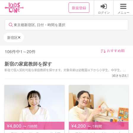
新規登録
ログイン
メニュー
東京都新宿区, 日付・時間を選択
新宿区
106
件中
1
～
20
件
新宿の家庭教師を探す
新宿で個人契約可能な家庭教師を探せます。対象年齢は幼稚園以下から小学生、中学生、高
校生まで対応。受験対策可能な家庭教師も選べます。幅広い教科からお子様にあった家庭教
[
続きを読む
]
師を選択できます。早朝、夜間の時間帯も選べます。
¥4,800
¥4,200
〜 /1時間
〜 /1時間