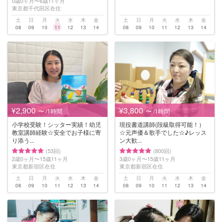
0歳0ヶ月〜6歳11ヶ月
東京都千代田区在住
土
日
月
火
水
木
金
土
日
月
火
水
木
金
08
09
10
11
12
13
14
08
09
10
11
12
13
14
¥2,900
¥3,800
〜 /1時間
〜 /1時間
小学校受験！シッター実績！幼児
現役書道講師(段級取得可能！）
教室講師経験☆安全でお子様に寄
☆元声優＆歌手でした☆♪レッス
り添う...
ン大歓...
(53回)
(800回)
2歳0ヶ月〜15歳11ヶ月
3歳0ヶ月〜15歳11ヶ月
東京都新宿区在住
東京都新宿区在住
土
日
月
火
水
木
金
土
日
月
火
水
木
金
08
09
10
11
12
13
14
08
09
10
11
12
13
14