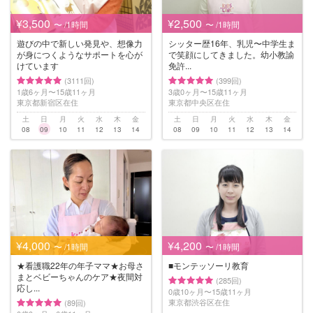
¥3,500
¥2,500
〜 /1時間
〜 /1時間
遊びの中で新しい発見や、想像力
シッター歴16年、乳児〜中学生ま
が身につくようなサポートを心が
で笑顔にしてきました。幼小教諭
けています
免許...
(3111回)
(399回)
1歳6ヶ月〜15歳11ヶ月
3歳0ヶ月〜15歳11ヶ月
東京都新宿区在住
東京都中央区在住
土
日
月
火
水
木
金
土
日
月
火
水
木
金
08
09
10
11
12
13
14
08
09
10
11
12
13
14
¥4,000
¥4,200
〜 /1時間
〜 /1時間
★看護職22年の年子ママ★お母さ
■モンテッソーリ教育
まとベビーちゃんのケア★夜間対
(285回)
応し...
0歳10ヶ月〜15歳11ヶ月
東京都渋谷区在住
(89回)