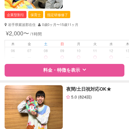
企業型割引
保育士
指定研修修了
岩手県紫波郡在住
0歳0ヶ月〜15歳11ヶ月
¥2,000〜
/1時間
木
金
土
日
月
火
水
06
07
08
09
10
11
12
1
ー
ー
料金・特徴を表示
特徴
料金
レビュー
夜間/土日祝対応OK★
5.0
(824回)
サポートの特徴
資格
企業型割引対象(旧内閣府補助対象)
自治体届出済ベビーシッター