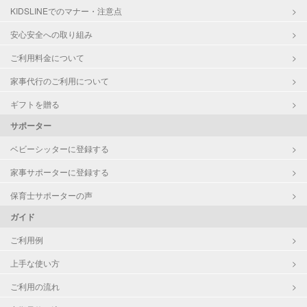
KIDSLINEでのマナー・注意点
病児対応
病児、病後児、ともに不可
安心安全への取り組み
障がい児対応
対応可否は個別に相談
ご利用料金について
家事代行のご利用について
レッスン
絵・工作レッスン
その他
ギフトを贈る
サポーター
定期予約
可能
ベビーシッターに登録する
お子様の撮影
対応可能
家事サポーターに登録する
（定期特典）
保育士サポーターの声
ガイド
ご利用例
上手な使い方
ご利用の流れ