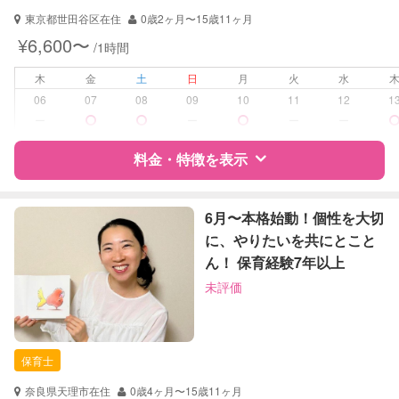
対応可能/特徴
送迎サポート
東京都世田谷区在住
0歳2ヶ月〜15歳11ヶ月
早朝対応
¥6,600〜
/1時間
夜間対応
お泊まり保育
木
金
土
日
月
火
水
06
07
08
09
10
11
12
1
病児対応
病児、病後児、ともに可能
ー
ー
ー
ー
障がい児対応
料金・特徴を表示
認定あり
レッスン
なし
特徴
料金
レビュー
6月〜本格始動！個性を大切
に、やりたいを共にとこと
定期予約
お引き受けしていません
ん！ 保育経験7年以上
サポートの特徴
お子様の撮影
対応不可
未評価
（定期特典）
資格
企業型割引対象(旧内閣府補助対象)
自治体届出済ベビーシッター
保育士
保育士
幼稚園教諭
ドゥーラ教育協議会認定産後ドゥー
奈良県天理市在住
0歳4ヶ月〜15歳11ヶ月