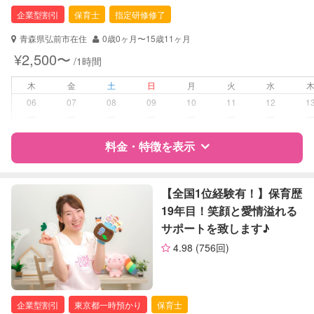
保育士
企業型割引
保育士
指定研修修了
幼稚園教諭
ドゥーラ協会認定産後ドゥーラ
青森県弘前市在住
0歳0ヶ月〜15歳11ヶ月
¥2,500〜
/1時間
対応可能/特徴
送迎サポート
早朝対応
木
金
土
日
月
火
水
夜間対応
06
07
08
09
10
11
12
1
お泊まり保育
ー
ー
ー
ー
ー
ー
ー
子育て経験
料金・特徴を表示
病児対応
病児、病後児、ともに可能
特徴
料金
レビュー
【全国1位経験有！】保育歴
障がい児対応
対応可否は個別に相談
19年目！笑顔と愛情溢れる
サポートを致します♪
レッスン
なし
サポートの特徴
4.98
(756回)
定期予約
お引き受けしていません
資格
企業型割引対象(旧内閣府補助対象)
自治体届出済ベビーシッター
保育士
お子様の撮影
対応不可
企業型割引
東京都一時預かり
保育士
（定期特典）