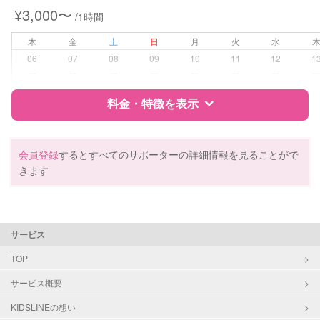
ラ
¥3,000〜
/1時間
対応可能/特徴
送迎サポート
木
金
土
日
月
火
水
早朝対応
06
07
08
09
10
11
12
1
夜間対応
ー
ー
ー
ー
ー
ー
ー
お泊まり保育
料金・特徴を表示
病児対応
病児、病後児、ともに不可
特徴
料金
レビュー
障がい児対応
対応可否は個別に相談
会員登録
するとすべてのサポーターの詳細情報を見ることがで
きます
レッスン
絵・工作レッスン
サポートの特徴
定期予約
可能
資格
自治体届出済ベビーシッター
サービス
保育士
幼稚園教諭
お子様の撮影
対応可能
TOP
（定期特典）
サービス概要
対応可能/特徴
送迎サポート
子育て経験
KIDSLINEの想い