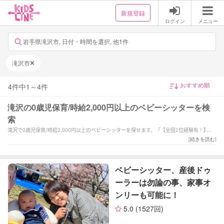
新規登録
ログイン
メニュー
岩手県滝沢市, 日付・時間を選択, 他1件
滝沢市
4
件中
1
～
4
件
滝沢の0歳児保育/時給2,000円以上のベビーシッターを検
索
滝沢で0歳児保育/時給2,000円以上のベビーシッターを探せます。「【全国1位経験有！】保
育歴19年目！笑顔と愛情溢れるサポートを致します♪」「夜間/土日祝対応OK★」「6月〜本
[
続きを読む
]
格始動！個性を大切に、やりたいを共にとことん！
保育経験7年以上」などの強みを持つシッターが対応いたします。滝沢で様々なスキルを持っ
たサポーターの中から、ご予算や依頼内容に合わせて選んでいただけます。
ベビーシッター、産後ドゥ
ーラーは勿論の事、家事オ
ンリーも可能に！
5.0
(1527回)