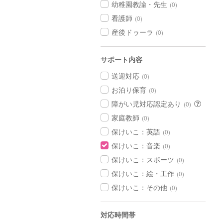
幼稚園教諭・先生
(0)
看護師
(0)
産後ドゥーラ
(0)
サポート内容
送迎対応
(0)
お泊り保育
(0)
障がい児対応認定あり
(0)
家庭教師
(0)
保けいこ：英語
(0)
保けいこ：音楽
(0)
保けいこ：スポーツ
(0)
保けいこ：絵・工作
(0)
保けいこ：その他
(0)
対応時間帯