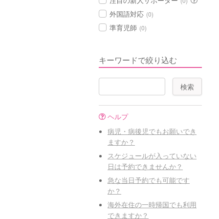
注目の新人サポーター
(0)
外国語対応
(0)
準育児師
(0)
キーワードで絞り込む
ヘルプ
病児・病後児でもお願いでき
ますか？
スケジュールが入っていない
日は予約できませんか？
急な当日予約でも可能です
か？
海外在住の一時帰国でも利用
できますか？