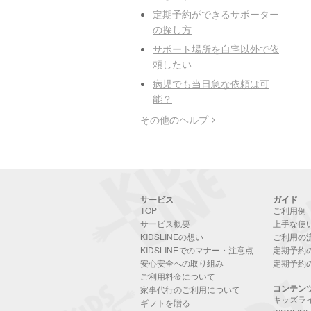
定期予約ができるサポーター
の探し方
サポート場所を自宅以外で依
頼したい
病児でも当日急な依頼は可
能？
その他のヘルプ
サービス
ガイド
TOP
ご利用例
サービス概要
上手な使
KIDSLINEの想い
ご利用の
KIDSLINEでのマナー・注意点
定期予約
安心安全への取り組み
定期予約
ご利用料金について
コンテン
家事代行のご利用について
キッズラ
ギフトを贈る