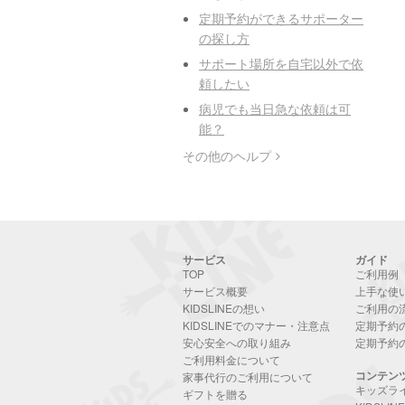
定期予約ができるサポーター
の探し方
サポート場所を自宅以外で依
頼したい
病児でも当日急な依頼は可
能？
その他のヘルプ
サービス
ガイド
TOP
ご利用例
サービス概要
上手な使
KIDSLINEの想い
ご利用の
KIDSLINEでのマナー・注意点
定期予約
安心安全への取り組み
定期予約
ご利用料金について
コンテン
家事代行のご利用について
キッズラ
ギフトを贈る