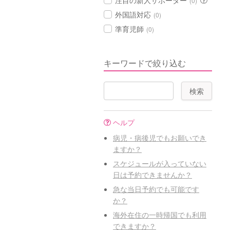
注目の新人サポーター
(0)
外国語対応
(0)
準育児師
(0)
キーワードで絞り込む
ヘルプ
病児・病後児でもお願いでき
ますか？
スケジュールが入っていない
日は予約できませんか？
急な当日予約でも可能です
か？
海外在住の一時帰国でも利用
できますか？