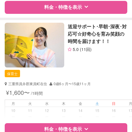
料金・特徴を表示
障がい児対応
対応可否は個別に相談
レッスン
なし
特徴
料金
レビュー
送迎サポート･早朝･深夜･対
応可☆好奇心を育み笑顔の
定期予約
可能
時間を届けます！！
サポートの特徴
5.0
(11回)
お子様の撮影
対応不可
資格
企業型割引対象(旧内閣府補助対象)
（定期特典）
自治体届出済ベビーシッター
ドゥーラ協会認定産後ドゥーラ
保育士
対応可能/特徴
送迎サポート
三重県員弁郡東員町在住
0歳6ヶ月〜15歳11ヶ月
早朝対応
¥1,600〜
/1時間
夜間対応
お泊まり保育
月
火
水
木
金
土
日
子育て経験
10
11
12
13
14
15
16
1
ー
ー
ー
ー
ー
ー
ー
病児対応
病児、病後児、ともに不可
料金・特徴を表示