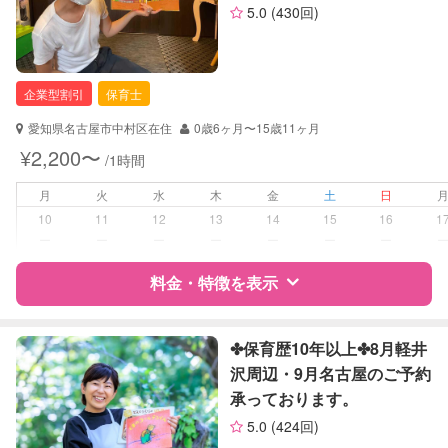
5.0
(430回)
お子様の撮影
対応可能
資格
企業型割引対象(旧内閣府補助対象)
（定期特典）
自治体届出済ベビーシッター
保育士
企業型割引
保育士
幼稚園教諭
愛知県名古屋市中村区在住
0歳6ヶ月〜15歳11ヶ月
対応可能/特徴
送迎サポート
¥2,200〜
/1時間
早朝対応
夜間対応
月
火
水
木
金
土
日
10
11
12
13
14
15
16
1
病児対応
病児、病後児、ともに可能
ー
ー
ー
ー
ー
ー
ー
料金・特徴を表示
障がい児対応
対応可否は個別に相談
レッスン
音楽レッスン
特徴
料金
レビュー
✤保育歴10年以上✤8月軽井
絵・工作レッスン
沢周辺・9月名古屋のご予約
承っております。
定期予約
可能
サポートの特徴
5.0
(424回)
資格
企業型割引対象(旧内閣府補助対象)