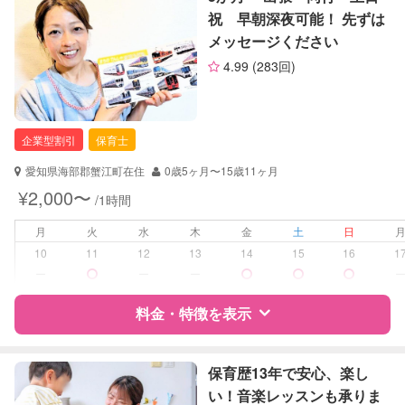
定期予約
お引き受けしていません
祝 早朝深夜可能！ 先ずは
メッセージください
お子様の撮影
対応不可
サポートの特徴
（定期特典）
4.99
(283回)
資格
企業型割引対象(旧内閣府補助対象)
自治体届出済ベビーシッター
保育士
企業型割引
保育士
対応可能/特徴
早朝対応
愛知県海部郡蟹江町在住
0歳5ヶ月〜15歳11ヶ月
夜間対応
¥2,000〜
/1時間
外国語対応
子育て経験
月
火
水
木
金
土
日
10
11
12
13
14
15
16
1
病児対応
病児、病後児、ともに可能
ー
ー
ー
障がい児対応
料金・特徴を表示
対応可否は個別に相談
レッスン
スポーツレッスン
特徴
料金
レビュー
保育歴13年で安心、楽し
い！音楽レッスンも承りま
定期予約
可能