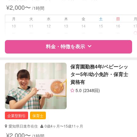
早朝対応
¥2,000〜
/1時間
夜間対応
お泊まり保育
月
火
水
木
金
土
日
子育て経験
10
11
12
13
14
15
16
1
ー
ー
ー
ー
ー
ー
ー
病児対応
病児、病後児、ともに不可
料金・特徴を表示
障がい児対応
対応可否は個別に相談
特徴
料金
レビュー
保育園勤務4年/ベビーシッ
レッスン
なし
ター5年/幼小免許・保育士
資格有
定期予約
お引き受けしていません
サポートの特徴
5.0
(2348回)
お子様の撮影
対応不可
資格
企業型割引対象(旧内閣府補助対象)
（定期特典）
自治体届出済ベビーシッター
保育士
企業型割引
保育士
対応可能/特徴
送迎サポート
愛知県日進市在住
0歳4ヶ月〜15歳11ヶ月
早朝対応
¥2,000〜
/1時間