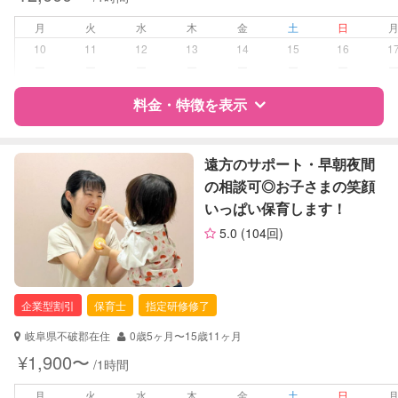
子育て経験
月
火
水
木
金
土
日
病児対応
病児、病後児、ともに不可
10
11
12
13
14
15
16
1
ー
ー
ー
ー
ー
ー
ー
障がい児対応
対応可否は個別に相談
料金・特徴を表示
レッスン
なし
特徴
料金
レビュー
遠方のサポート・早朝夜間
定期予約
可能
の相談可◎お子さまの笑顔
いっぱい保育します！
サポートの特徴
お子様の撮影
対応可能
5.0
(104回)
（定期特典）
資格
企業型割引対象(旧内閣府補助対象)
自治体届出済ベビーシッター
保育士
企業型割引
保育士
指定研修修了
幼稚園教諭
岐阜県不破郡在住
0歳5ヶ月〜15歳11ヶ月
対応可能/特徴
送迎サポート
¥1,900〜
/1時間
早朝対応
夜間対応
月
火
水
木
金
土
日