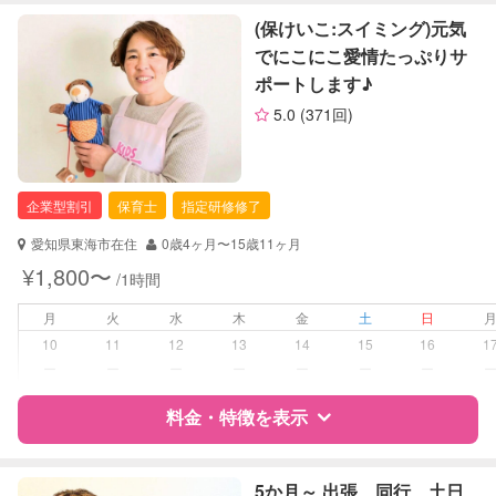
レッスン
なし
特徴
料金
レビュー
(保けいこ:スイミング)元気
でにこにこ愛情たっぷりサ
定期予約
可能
ポートします♪
サポートの特徴
お子様の撮影
対応不可
5.0
(371回)
（定期特典）
資格
企業型割引対象(旧内閣府補助対象)
自治体届出済ベビーシッター
保育士
企業型割引
保育士
指定研修修了
幼稚園教諭
愛知県東海市在住
0歳4ヶ月〜15歳11ヶ月
対応可能/特徴
早朝対応
¥1,800〜
/1時間
夜間対応
月
火
水
木
金
土
日
病児対応
病児、病後児、ともに不可
10
11
12
13
14
15
16
1
ー
ー
ー
ー
ー
ー
ー
障がい児対応
対応可否は個別に相談
料金・特徴を表示
レッスン
なし
特徴
料金
レビュー
5か月～ 出張 同行 土日