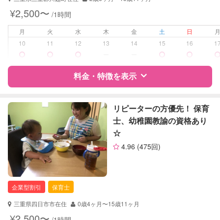
早朝対応
¥2,500〜
/1時間
夜間対応
子育て経験
月
火
水
木
金
土
日
10
11
12
13
14
15
16
1
病児対応
病児、病後児、ともに不可
ー
ー
障がい児対応
料金・特徴を表示
対応可否は個別に相談
レッスン
なし
特徴
料金
レビュー
リピーターの方優先！ 保育
士、幼稚園教諭の資格あり
定期予約
お引き受けしていません
☆
サポートの特徴
お子様の撮影
対応不可
4.96
(475回)
（定期特典）
資格
企業型割引対象(旧内閣府補助対象)
自治体届出済ベビーシッター
準育児師
企業型割引
保育士
対応可能/特徴
送迎サポート
三重県四日市市在住
0歳4ヶ月〜15歳11ヶ月
早朝対応
¥2,500〜
/1時間