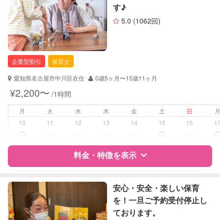
す♪
サポートの特徴
お子様の撮影
対応不可
5.0
(1062回)
（定期特典）
資格
企業型割引対象(旧内閣府補助対象)
自治体届出済ベビーシッター
保育士
企業型割引
保育士
対応可能/特徴
送迎サポート
愛知県名古屋市中川区在住
0歳5ヶ月〜15歳11ヶ月
早朝対応
¥2,200〜
/1時間
夜間対応
お泊まり保育
月
火
水
木
金
土
日
子育て経験
10
11
12
13
14
15
16
1
ー
ー
ー
ー
ー
病児対応
病児、病後児、ともに不可
料金・特徴を表示
障がい児対応
対応可否は個別に相談
特徴
料金
レビュー
安心・安全・楽しい保育
レッスン
なし
を！一旦ご予約受付停止し
ております。
定期予約
可能
サポートの特徴