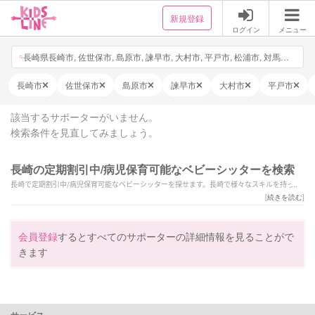
新規登録
ログイン
メニュー
長崎県長崎市, 佐世保市, 島原市, 諫早市, 大村市, 平戸市, 松浦市, 対馬市, 壱岐市, 五島市, 西海市, 雲仙市, 南島原市, 長与町, 時津町, 東彼杵町, 川棚町, 波佐見町, 小値賀町, 佐々町, 新上五島町, 日付・時間を選択, 他3件
長崎市
佐世保市
島原市
諫早市
大村市
平戸市
該当するサポーターがいません。
検索条件を見直してみましょう。
長崎の定期割引中/病児保育可能なベビーシッターを検索
長崎で定期割引中/病児保育可能なベビーシッターを探せます。長崎で様々なスキルを持った
サポーターの中から、ご予算や依頼内容に合わせて選んでいただけます。
[
続きを読む
]
会員登録
するとすべてのサポーターの詳細情報を見ることがで
きます