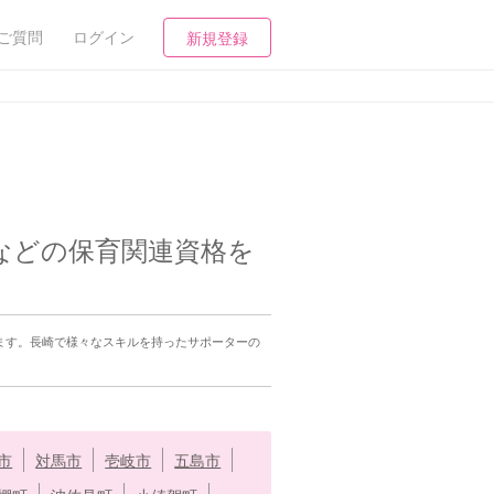
ご質問
ログイン
新規登録
などの保育関連資格を
ます。長崎で様々なスキルを持ったサポーターの
市
対馬市
壱岐市
五島市