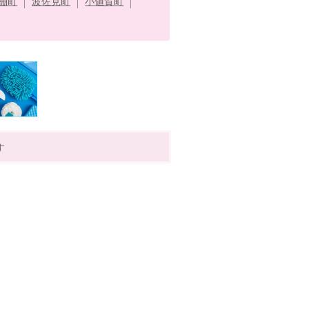
棚町
波佐見町
小値賀町
す