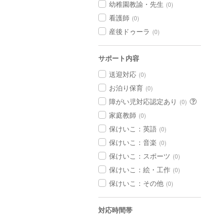
幼稚園教諭・先生
(0)
看護師
(0)
産後ドゥーラ
(0)
サポート内容
送迎対応
(0)
お泊り保育
(0)
障がい児対応認定あり
(0)
家庭教師
(0)
保けいこ：英語
(0)
保けいこ：音楽
(0)
保けいこ：スポーツ
(0)
保けいこ：絵・工作
(0)
保けいこ：その他
(0)
対応時間帯