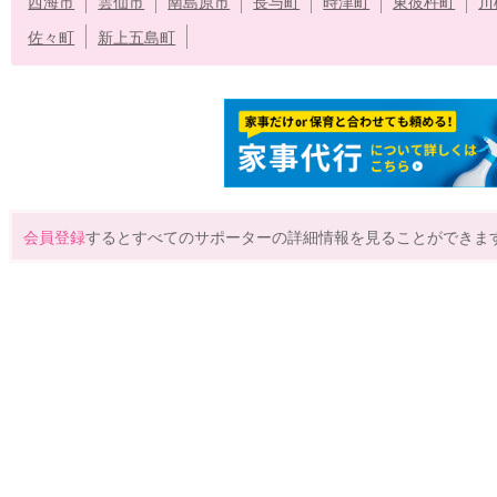
西海市
雲仙市
南島原市
長与町
時津町
東彼杵町
川
佐々町
新上五島町
会員登録
するとすべてのサポーターの詳細情報を見ることができま