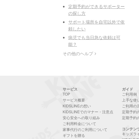
定期予約ができるサポーター
の探し方
サポート場所を自宅以外で依
頼したい
病児でも当日急な依頼は可
能？
その他のヘルプ
サービス
ガイド
TOP
ご利用例
サービス概要
上手な使
KIDSLINEの想い
ご利用の
KIDSLINEでのマナー・注意点
定期予約
安心安全への取り組み
定期予約
ご利用料金について
コンテン
家事代行のご利用について
キッズラ
ギフトを贈る