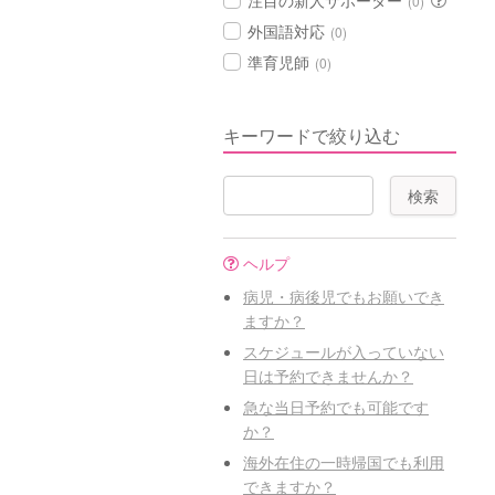
注目の新人サポーター
(0)
外国語対応
(0)
準育児師
(0)
キーワードで絞り込む
ヘルプ
病児・病後児でもお願いでき
ますか？
スケジュールが入っていない
日は予約できませんか？
急な当日予約でも可能です
か？
海外在住の一時帰国でも利用
できますか？