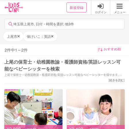
新規登録
ログイン
メニュー
埼玉県上尾市, 日付・時間を選択, 他3件
上尾市
保けいこ：英語
2
件中
1
～
2
件
上尾の保育士・幼稚園教諭・看護師資格/英語レッスン可
能なベビーシッターを検索
上尾で保育士・幼稚園教諭・看護師資格/英語レッスン可能なベビーシッターを探せます。
「English対応可☆遊びの中に学びを
[
続きを読む
]
バイリンガル保育+STEAMあそび」「子どもと楽しむことが得意な現役英会話講師兼保育士。
やりたい気持ち！を大切に□」などの強みを持つシッターが対応いたします。上尾で様々な
スキルを持ったサポーターの中から、ご予算や依頼内容に合わせて選んでいただけます。
¥2,000
¥2,400