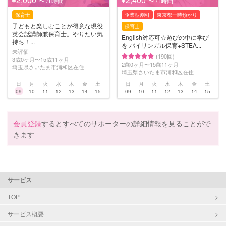
〜 /1時間
〜 /1時間
保育士
企業型割引
東京都一時預かり
子どもと楽しむことが得意な現役
保育士
英会話講師兼保育士。やりたい気
English対応可☆遊びの中に学び
持ち！...
を バイリンガル保育+STEA...
未評価
(190回)
3歳0ヶ月〜15歳11ヶ月
2歳0ヶ月〜15歳11ヶ月
埼玉県さいたま市浦和区在住
埼玉県さいたま市浦和区在住
日
月
火
水
木
金
土
日
月
火
水
木
金
土
09
10
11
12
13
14
15
09
10
11
12
13
14
15
会員登録
するとすべてのサポーターの詳細情報を見ることがで
きます
サービス
TOP
サービス概要