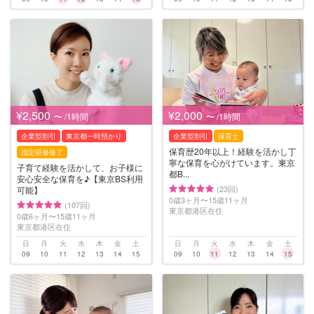
¥2,500
¥2,000
〜 /1時間
〜 /1時間
企業型割引
東京都一時預かり
企業型割引
保育士
保育歴20年以上！経験を活かし丁
指定研修修了
寧な保育を心がけています。東京
子育て経験を活かして、お子様に
都B...
安心安全な保育を♪【東京BS利用
(23回)
可能】
0歳3ヶ月〜15歳11ヶ月
(107回)
東京都港区在住
0歳6ヶ月〜15歳11ヶ月
東京都港区在住
日
月
火
水
木
金
土
日
月
火
水
木
金
土
09
10
11
12
13
14
15
09
10
11
12
13
14
15