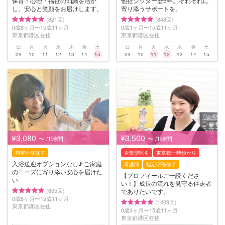
保育・心理・福祉の知識を活か
他社シッター歴5年。それぞれに
し、安心と笑顔をお届けします。
寄り添うサポートを。
(821回)
(848回)
0歳8ヶ月〜15歳11ヶ月
0歳1ヶ月〜15歳11ヶ月
東京都港区在住
東京都港区在住
日
月
火
水
木
金
土
日
月
火
水
木
金
土
09
10
11
12
13
14
15
09
10
11
12
13
14
15
¥3,080
¥3,500
〜 /1時間
〜 /1時間
指定研修修了
企業型割引
東京都一時預かり
入浴送迎オプションなし♪ ご家庭
看護師
指定研修修了
のニーズに寄り添い安心を届けた
【プロフィールご一読くださ
い
い！】成長の流れを見守る伴走者
(605回)
でありたいです。
0歳8ヶ月〜15歳11ヶ月
(1409回)
東京都港区在住
0歳4ヶ月〜15歳11ヶ月
東京都港区在住