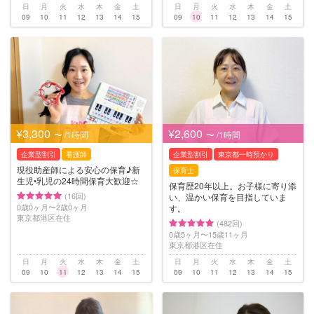
日
月
火
水
木
金
土
日
月
火
水
木
金
土
09
10
11
12
13
14
15
09
10
11
12
13
14
15
¥3,300
¥2,600
〜 /1時間
〜 /1時間
企業型割引
看護師
企業型割引
東京都一時預かり
現役助産師による安心の保育♪︎新
保育士
生児•乳児の24時間保育大歓迎☆
保育歴20年以上。お子様に寄り添
(16回)
い、温かい保育を目指していま
0歳0ヶ月〜2歳0ヶ月
す。
東京都港区在住
(482回)
0歳5ヶ月〜15歳11ヶ月
東京都港区在住
日
月
火
水
木
金
土
日
月
火
水
木
金
土
09
10
11
12
13
14
15
09
10
11
12
13
14
15