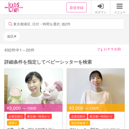
新規登録
ログイン
メニュー
東京都港区, 日付・時間を選択, 他2件
港区
692
件中
1
～
20
件
詳細条件を指定してベビーシッターを検索
¥3,000
¥3,000
〜 /1時間
〜 /1時間
企業型割引
東京都一時預かり
企業型割引
東京都一時預かり
保育士
指定研修修了