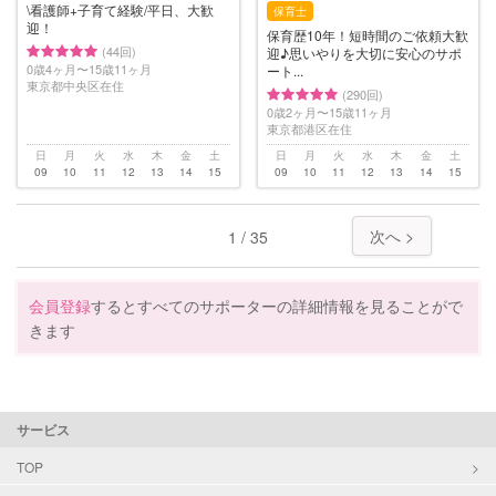
\看護師+子育て経験/平日、大歓
保育士
迎！
保育歴10年！短時間のご依頼大歓
(44回)
迎♪思いやりを大切に安心のサポ
0歳4ヶ月〜15歳11ヶ月
ート...
東京都中央区在住
(290回)
0歳2ヶ月〜15歳11ヶ月
東京都港区在住
日
月
火
水
木
金
土
日
月
火
水
木
金
土
09
10
11
12
13
14
15
09
10
11
12
13
14
15
次へ >
1 / 35
会員登録
するとすべてのサポーターの詳細情報を見ることがで
きます
サービス
TOP