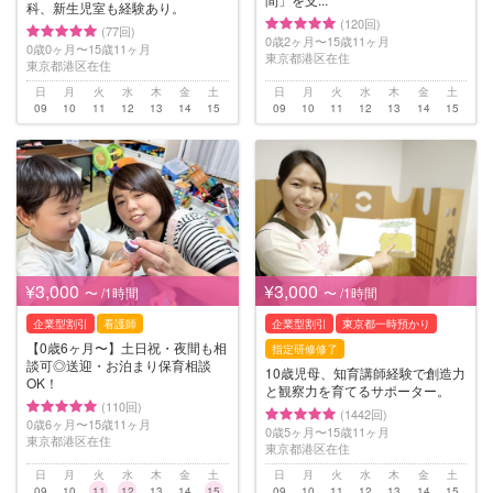
科、新生児室も経験あり。
(120回)
(77回)
0歳2ヶ月〜15歳11ヶ月
0歳0ヶ月〜15歳11ヶ月
東京都港区在住
東京都港区在住
日
月
火
水
木
金
土
日
月
火
水
木
金
土
09
10
11
12
13
14
15
09
10
11
12
13
14
15
¥3,000
¥3,000
〜 /1時間
〜 /1時間
企業型割引
看護師
企業型割引
東京都一時預かり
【0歳6ヶ月〜】土日祝・夜間も相
指定研修修了
談可◎送迎・お泊まり保育相談
10歳児母、知育講師経験で創造力
OK！
と観察力を育てるサポーター。
(110回)
(1442回)
0歳6ヶ月〜15歳11ヶ月
0歳5ヶ月〜15歳11ヶ月
東京都港区在住
東京都港区在住
日
月
火
水
木
金
土
日
月
火
水
木
金
土
09
10
11
12
13
14
15
09
10
11
12
13
14
15