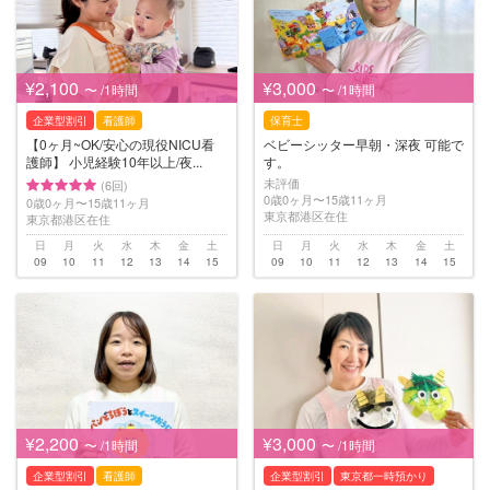
¥2,100
¥3,000
〜 /1時間
〜 /1時間
企業型割引
看護師
保育士
【0ヶ月~OK/安心の現役NICU看
ベビーシッター早朝・深夜 可能で
護師】 小児経験10年以上/夜...
す。
未評価
(6回)
0歳0ヶ月〜15歳11ヶ月
0歳0ヶ月〜15歳11ヶ月
東京都港区在住
東京都港区在住
日
月
火
水
木
金
土
日
月
火
水
木
金
土
09
10
11
12
13
14
15
09
10
11
12
13
14
15
¥2,200
¥3,000
〜 /1時間
〜 /1時間
企業型割引
看護師
企業型割引
東京都一時預かり