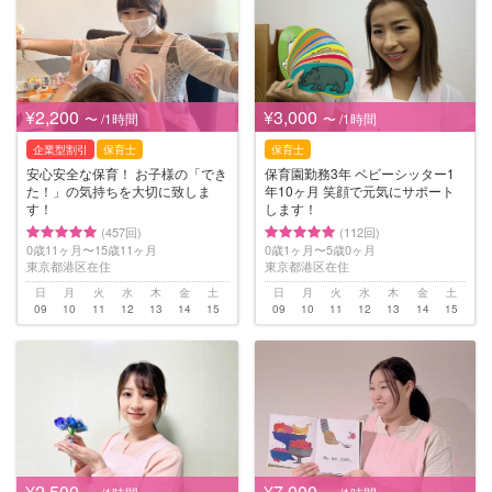
¥2,200
¥3,000
〜 /1時間
〜 /1時間
企業型割引
保育士
保育士
安心安全な保育！ お子様の「でき
保育園勤務3年 ベビーシッター1
た！」の気持ちを大切に致しま
年10ヶ月 笑顔で元気にサポート
す！
します！
(457回)
(112回)
0歳11ヶ月〜15歳11ヶ月
0歳1ヶ月〜5歳0ヶ月
東京都港区在住
東京都港区在住
日
月
火
水
木
金
土
日
月
火
水
木
金
土
09
10
11
12
13
14
15
09
10
11
12
13
14
15
¥2,500
¥7,000