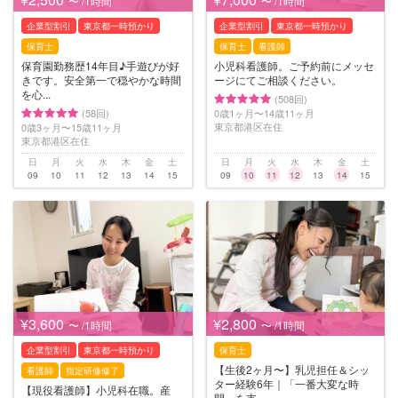
〜 /1時間
〜 /1時間
企業型割引
東京都一時預かり
企業型割引
東京都一時預かり
保育士
保育士
看護師
保育園勤務歴14年目♪手遊びが好
小児科看護師。ご予約前にメッセ
きです。安全第一で穏やかな時間
ージにてご相談ください。
を心...
(508回)
(58回)
0歳1ヶ月〜14歳11ヶ月
東京都港区在住
0歳3ヶ月〜15歳11ヶ月
東京都港区在住
日
月
火
水
木
金
土
日
月
火
水
木
金
土
09
10
11
12
13
14
15
09
10
11
12
13
14
15
¥3,600
¥2,800
〜 /1時間
〜 /1時間
企業型割引
東京都一時預かり
保育士
【生後2ヶ月〜】乳児担任＆シッ
看護師
指定研修修了
ター経験6年｜「一番大変な時
【現役看護師】小児科在職。産
間」を支...