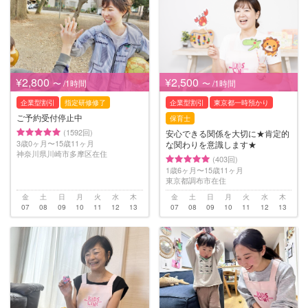
¥2,800
¥2,500
〜 /1時間
〜 /1時間
企業型割引
指定研修修了
企業型割引
東京都一時預かり
ご予約受付停止中
保育士
(1592回)
安心できる関係を大切に★肯定的
3歳0ヶ月〜15歳11ヶ月
な関わりを意識します★
神奈川県川崎市多摩区在住
(403回)
1歳6ヶ月〜15歳11ヶ月
東京都調布市在住
金
土
日
月
火
水
木
金
土
日
月
火
水
木
07
08
09
10
11
12
13
07
08
09
10
11
12
13