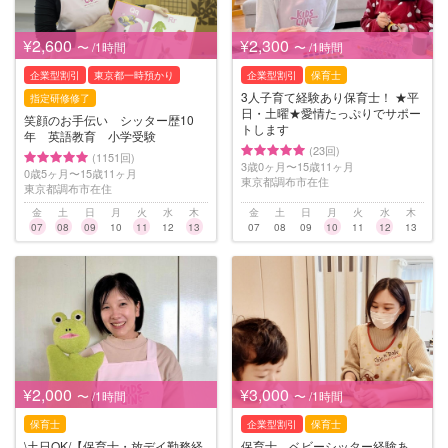
¥2,600
¥2,300
〜 /1時間
〜 /1時間
企業型割引
東京都一時預かり
企業型割引
保育士
3人子育て経験あり保育士！ ★平
指定研修修了
日・土曜★愛情たっぷりでサポー
笑顔のお手伝い シッター歴10
トします
年 英語教育 小学受験
(23回)
(1151回)
3歳0ヶ月〜15歳11ヶ月
0歳5ヶ月〜15歳11ヶ月
東京都調布市在住
東京都調布市在住
金
土
日
月
火
水
木
金
土
日
月
火
水
木
07
08
09
10
11
12
13
07
08
09
10
11
12
13
¥2,000
¥3,000
〜 /1時間
〜 /1時間
保育士
企業型割引
保育士
\土日OK/【保育士・放デイ勤務経
保育士、ベビーシッター経験あ