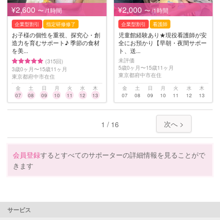
¥2,600
¥2,000
〜 /1時間
〜 /1時間
企業型割引
指定研修修了
企業型割引
看護師
お子様の個性を重視、探究心・創
児童館経験あり★現役看護師が安
造力を育むサポート♪ 季節の食材
全にお預かり【早朝・夜間サポー
を美...
ト、送...
未評価
(315回)
5歳0ヶ月〜15歳11ヶ月
3歳0ヶ月〜15歳11ヶ月
東京都府中市在住
東京都府中市在住
金
土
日
月
火
水
木
金
土
日
月
火
水
木
07
08
09
10
11
12
13
07
08
09
10
11
12
13
次へ >
1 / 16
会員登録
するとすべてのサポーターの詳細情報を見ることがで
きます
サービス