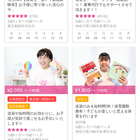
験有】お子様に寄り添った安心の
り！ 家事代行でもサポートさせて
サ...
頂きます！！
(27回)
(451回)
3歳0ヶ月〜15歳11ヶ月
2歳0ヶ月〜15歳11ヶ月
東京都調布市在住
神奈川県川崎市多摩区在住
金
土
日
月
火
水
木
金
土
日
月
火
水
木
07
08
09
10
11
12
13
07
08
09
10
11
12
13
¥2,000
¥1,800
〜 /1時間
〜 /1時間
企業型割引
東京都一時預かり
保育士
送迎のみ＆短時間OK！保育園勤
指定研修修了
務有！子どもが楽しいと思える保
送迎や短時間のお預かりに。お子
育を行います
様が笑顔で過ごせるお手伝いいた
未評価
します☆
3歳0ヶ月〜15歳11ヶ月
(1541回)
神奈川県川崎市多摩区在住
1歳6ヶ月〜15歳11ヶ月
神奈川県川崎市多摩区在住