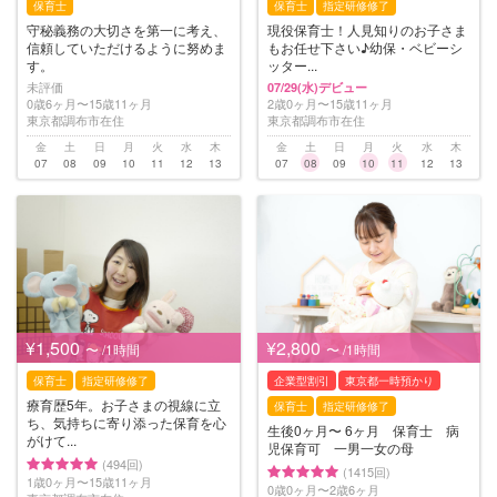
保育士
保育士
指定研修修了
守秘義務の大切さを第一に考え、
現役保育士！人見知りのお子さま
信頼していただけるように努めま
もお任せ下さい♪幼保・ベビーシ
す。
ッター...
未評価
07/29(水)デビュー
0歳6ヶ月〜15歳11ヶ月
2歳0ヶ月〜15歳11ヶ月
東京都調布市在住
東京都調布市在住
金
土
日
月
火
水
木
金
土
日
月
火
水
木
07
08
09
10
11
12
13
07
08
09
10
11
12
13
¥1,500
¥2,800
〜 /1時間
〜 /1時間
保育士
指定研修修了
企業型割引
東京都一時預かり
療育歴5年。お子さまの視線に立
保育士
指定研修修了
ち、気持ちに寄り添った保育を心
生後0ヶ月〜 6ヶ月 保育士 病
がけて...
児保育可 一男一女の母
(494回)
(1415回)
1歳0ヶ月〜15歳11ヶ月
0歳0ヶ月〜2歳6ヶ月