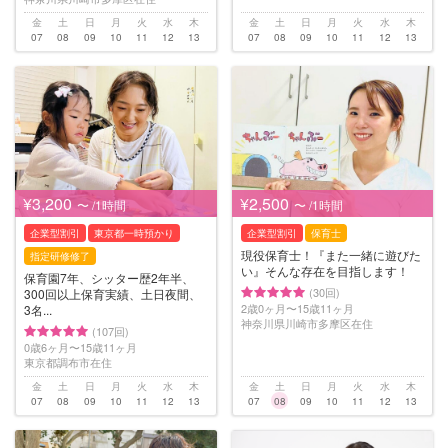
金
土
日
月
火
水
木
金
土
日
月
火
水
木
07
08
09
10
11
12
13
07
08
09
10
11
12
13
¥3,200
¥2,500
〜 /1時間
〜 /1時間
企業型割引
東京都一時預かり
企業型割引
保育士
現役保育士！『また一緒に遊びた
指定研修修了
い』そんな存在を目指します！
保育園7年、シッター歴2年半、
(30回)
300回以上保育実績、土日夜間、
2歳0ヶ月〜15歳11ヶ月
3名...
神奈川県川崎市多摩区在住
(107回)
0歳6ヶ月〜15歳11ヶ月
東京都調布市在住
金
土
日
月
火
水
木
金
土
日
月
火
水
木
07
08
09
10
11
12
13
07
08
09
10
11
12
13