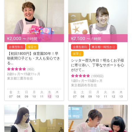
¥2,000
¥2,500
〜 /1時間
〜 /1時間
企業型割引
保育士
企業型割引
東京都一時預かり
【初回1800円】保育園30年！早
保育士
朝夜間◎子ども・大人も安心でき
シッター歴九年目！明るくお子様
る...
に寄り添い、丁寧なサポートを心
(9回)
がけて...
2歳0ヶ月〜15歳11ヶ月
(1930回)
東京都三鷹市在住
1歳0ヶ月〜15歳0ヶ月
東京都調布市在住
金
土
日
月
火
水
木
金
土
日
月
火
水
木
07
08
09
10
11
12
13
07
08
09
10
11
12
13