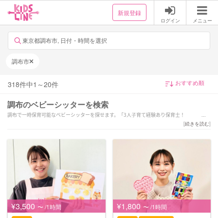
新規登録
ログイン
メニュー
東京都調布市, 日付・時間を選択
調布市
318
件中
1
～
20
件
調布のベビーシッターを検索
調布で一時保育可能なベビーシッターを探せます。「3人子育て経験あり保育士！
★平日・土曜★愛情たっぷりでサポートします
[
続きを読む
]
」「療育歴5年。お子さまの視線に立ち、気持ちに寄り添った保育を心がけています。」「安
心できる関係を大切に★肯定的な関わりを意識します★」などの強みを持つシッターが対応
いたします。調布の当日の予約や緊急時、夜間や深夜早朝などの一時保育も可能です。1時間
だけの短時間のシッター利用から保育園へのお迎え・送迎、病児保育や病後児の保育もお任
せください。ご予算や依頼内容に合わせてサポーターが選べます。新生児(0歳)や乳児などの
赤ちゃんから小学生以上のお子様まで幅広い年齢へ対応可能です。土日祝日だけベビーシッ
ターをお願いしたいといったご要望や毎日の利用などの定期利用サービスもございます。
¥3,500
¥1,800
〜 /1時間
〜 /1時間