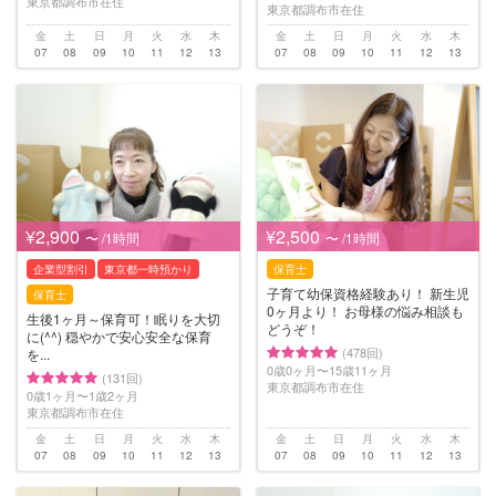
東京都調布市在住
東京都調布市在住
金
土
日
月
火
水
木
金
土
日
月
火
水
木
07
08
09
10
11
12
13
07
08
09
10
11
12
13
¥2,900
¥2,500
〜 /1時間
〜 /1時間
企業型割引
東京都一時預かり
保育士
子育て幼保資格経験あり！ 新生児
保育士
0ヶ月より！ お母様の悩み相談も
生後1ヶ月～保育可！眠りを大切
どうぞ！
に(^^) 穏やかで安心安全な保育
(478回)
を...
0歳0ヶ月〜15歳11ヶ月
(131回)
東京都調布市在住
0歳1ヶ月〜1歳2ヶ月
東京都調布市在住
金
土
日
月
火
水
木
金
土
日
月
火
水
木
07
08
09
10
11
12
13
07
08
09
10
11
12
13