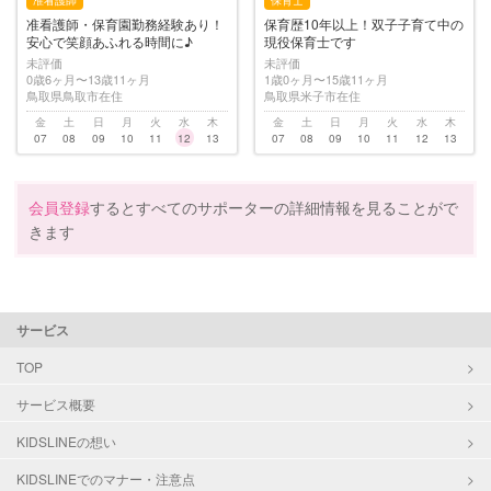
准看護師
保育士
准看護師・保育園勤務経験あり！
保育歴10年以上！双子子育て中の
安心で笑顔あふれる時間に♪
現役保育士です
未評価
未評価
0歳6ヶ月〜13歳11ヶ月
1歳0ヶ月〜15歳11ヶ月
鳥取県鳥取市在住
鳥取県米子市在住
金
土
日
月
火
水
木
金
土
日
月
火
水
木
07
08
09
10
11
12
13
07
08
09
10
11
12
13
会員登録
するとすべてのサポーターの詳細情報を見ることがで
きます
サービス
TOP
サービス概要
KIDSLINEの想い
KIDSLINEでのマナー・注意点