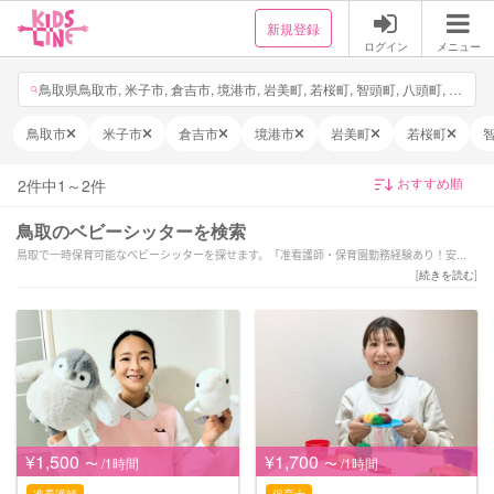
新規登録
ログイン
メニュー
鳥取県鳥取市, 米子市, 倉吉市, 境港市, 岩美町, 若桜町, 智頭町, 八頭町, 三朝町, 湯梨浜町, 琴浦町, 北栄町, 日吉津村, 大山町, 南部町, 伯耆町, 日南町, 日野町, 江府町, 日付・時間を選択
鳥取市
米子市
倉吉市
境港市
岩美町
若桜町
2
件中
1
～
2
件
鳥取のベビーシッターを検索
鳥取で一時保育可能なベビーシッターを探せます。「准看護師・保育園勤務経験あり！安心
で笑顔あふれる時間に♪」「保育歴10年以上！双子子育て中の現役保育士です」などの強み
[
続きを読む
]
を持つシッターが対応いたします。鳥取の当日の予約や緊急時、夜間や深夜早朝などの一時
保育も可能です。1時間だけの短時間のシッター利用から保育園へのお迎え・送迎、病児保育
や病後児の保育もお任せください。ご予算や依頼内容に合わせてサポーターが選べます。新
生児(0歳)や乳児などの赤ちゃんから小学生以上のお子様まで幅広い年齢へ対応可能です。土
日祝日だけベビーシッターをお願いしたいといったご要望や毎日の利用などの定期利用サー
ビスもございます。
¥1,500
¥1,700
〜 /1時間
〜 /1時間